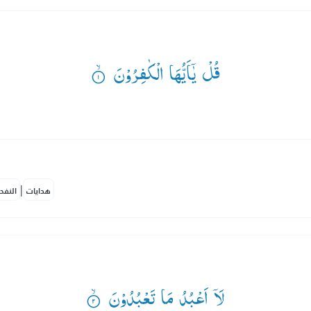
قُلْ یٰۤاَیُّهَا الْكٰفِرُوْنَ ۟ۙ
|
هدايات
النفح
لَاۤ اَعْبُدُ مَا تَعْبُدُوْنَ ۟ۙ