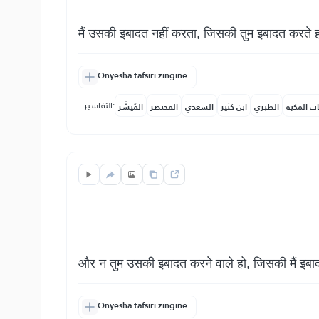
मैं उसकी इबादत नहीं करता, जिसकी तुम इबादत करते 
Onyesha tafsiri zingine
التفاسير:
ات المكية
الطبري
ابن كثير
السعدي
المختصر
المُيسَّر
और न तुम उसकी इबादत करने वाले हो, जिसकी मैं इबा
Onyesha tafsiri zingine