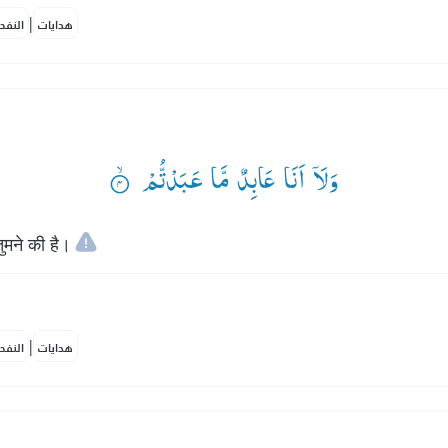
|
هدايات
النفح
وَلَاۤ اَنَا عَابِدٌ مَّا عَبَدْتُّمْ ۟ۙ
ुमने की है।
|
هدايات
النفح