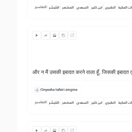
التفاسير:
ات المكية
الطبري
ابن كثير
السعدي
المختصر
المُيسَّر
और न मैं उसकी इबादत करने वाला हूँ, जिसकी इबादत त
Onyesha tafsiri zingine
التفاسير:
ات المكية
الطبري
ابن كثير
السعدي
المختصر
المُيسَّر