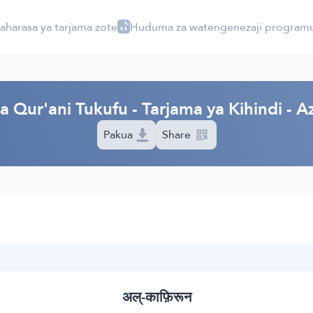
aharasa ya tarjama zote
Huduma za watengenezaji program
I
 Qur'ani Tukufu - Tarjama ya Kihindi - 
Pakua
Share
अल्-काफ़िरून