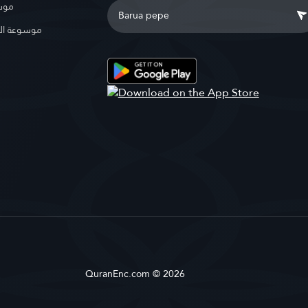
موسو
موسوعة ال
QuranEnc.com © 2026