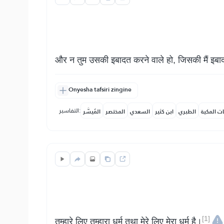
और न तुम उसकी इबादत करने वाले हो, जिसकी मैं इबा
Onyesha tafsiri zingine
التفاسير:
ات المكية
الطبري
ابن كثير
السعدي
المختصر
المُيسَّر
[1]
तुम्हारे लिए तुम्हारा धर्म तथा मेरे लिए मेरा धर्म है।