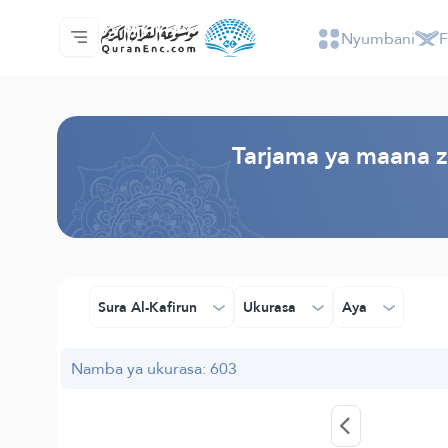
Nyumbani
F
Nyumbani
Faharasa ya tarjama zote
Audio
Huduma za watengenezaji programu - AP
Kuhusu Mradi huu
Wasiliana nasi
Lugha
Browse Old Version
Tarjama ya maana za
Sura Al-Kafirun
Ukurasa
Aya
Namba ya ukurasa: 603