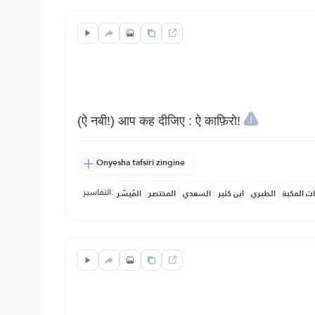
(ऐ नबी!) आप कह दीजिए : ऐ काफ़िरो!
Onyesha tafsiri zingine
التفاسير:
ات المكية
الطبري
ابن كثير
السعدي
المختصر
المُيسَّر