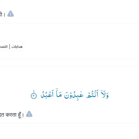
हो।
|
هدايات
النفح
وَلَاۤ اَنْتُمْ عٰبِدُوْنَ مَاۤ اَعْبُدُ ۟ۚ
दत करता हूँ।