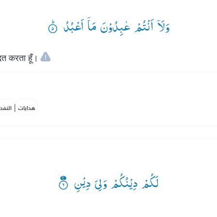
وَلَاۤ اَنْتُمْ عٰبِدُوْنَ مَاۤ اَعْبُدُ ۟ؕ
दत करता हूँ।
|
هدايات
النفح
لَكُمْ دِیْنُكُمْ وَلِیَ دِیْنِ ۟۠