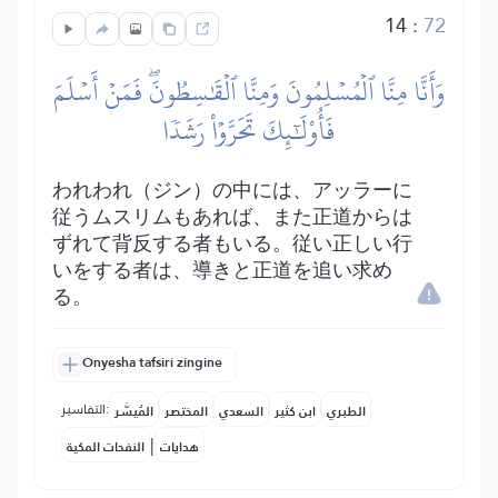
14
:
72
وَأَنَّا مِنَّا ٱلۡمُسۡلِمُونَ وَمِنَّا ٱلۡقَٰسِطُونَۖ فَمَنۡ أَسۡلَمَ
فَأُوْلَٰٓئِكَ تَحَرَّوۡاْ رَشَدٗا
われわれ（ジン）の中には、アッラーに
従うムスリムもあれば、また正道からは
ずれて背反する者もいる。従い正しい行
いをする者は、導きと正道を追い求め
る。
Onyesha tafsiri zingine
التفاسير:
الطبري
ابن كثير
السعدي
المختصر
المُيسَّر
|
هدايات
النفحات المكية