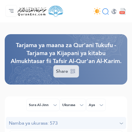
Nyumbani
Faharasa ya tarjama zote
Audio
Huduma za watengenezaji programu - API
Kuhusu Mradi huu
Wasiliana nasi
Lugha
Browse Old Version
Tarjama ya maana za Qur'ani Tukufu -
Tarjama ya Kijapani ya kitabu
Almukhtasar fii Tafsir Al-Qur'an Al-Karim.
Share
Sura Al-Jinn
Ukurasa
Aya
Namba ya ukurasa: 573