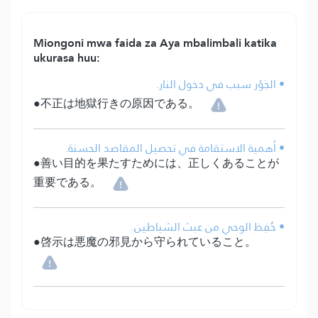
Miongoni mwa faida za Aya mbalimbali katika
ukurasa huu:
• الجَوْر سبب في دخول النار.
●不正は地獄行きの原因である。
• أهمية الاستقامة في تحصيل المقاصد الحسنة.
●善い目的を果たすためには、正しくあることが
重要である。
• حُفِظ الوحي من عبث الشياطين.
●啓示は悪魔の邪見から守られていること。