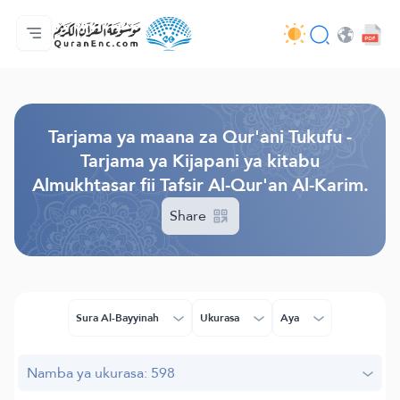
Nyumbani
Faharasa ya tarjama zote
Audio
Huduma za watengenezaji programu - API
Kuhusu Mradi huu
Wasiliana nasi
Lugha
Browse Old Version
Tarjama ya maana za Qur'ani Tukufu -
Tarjama ya Kijapani ya kitabu
Almukhtasar fii Tafsir Al-Qur'an Al-Karim.
Share
Sura Al-Bayyinah
Ukurasa
Aya
Namba ya ukurasa: 598