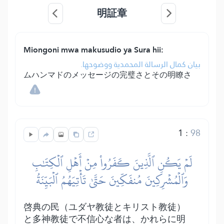
明証章
Miongoni mwa makusudio ya Sura hii:
بيان كمال الرسالة المحمدية ووضوحها.
ムハンマドのメッセージの完璧さとその明瞭さ
1
:
98
لَمۡ يَكُنِ ٱلَّذِينَ كَفَرُواْ مِنۡ أَهۡلِ ٱلۡكِتَٰبِ
وَٱلۡمُشۡرِكِينَ مُنفَكِّينَ حَتَّىٰ تَأۡتِيَهُمُ ٱلۡبَيِّنَةُ
啓典の民（ユダヤ教徒とキリスト教徒）
と多神教徒で不信心な者は、かれらに明