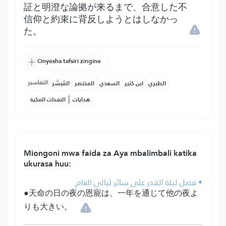
証と明澄な論拠が来るまで、合意した不
信仰と約束に背反しようとはしなかっ
た。
Onyesha tafsiri zingine
التفاسير:
الطبري
ابن كثير
السعدي
المختصر
المُيسَّر
|
هدايات
النفحات المكية
Miongoni mwa faida za Aya mbalimbali katika
ukurasa huu:
• فضل ليلة القدر على سائر ليالي العام.
●天命の日の夜の恩寵は、一年を通じて他の夜よ
りも大きい。