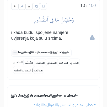
10
:
100
وَحُصِّلَ مَا فِي ٱلصُّدُورِ
i kada budu ispoljene namjere i
uvjerenja koja su u srcima.
வேறு மொழிபெயர்ப்புகளை எடுத்துப் பார்த்தல்
التفاسير:
الطبري
ابن كثير
السعدي
المختصر
المُيسَّر
|
هدايات
النفحات المكية
இப்பக்கத்தின் வசனங்களிலுள்ள பயன்கள்:
• خطر التفاخر والتباهي بالأموال والأولاد.