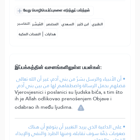
வேறு மொழிபெயர்ப்புகளை எடுத்துப் பார்த்தல்
التفاسير:
الطبري
ابن كثير
السعدي
المختصر
المُيسَّر
|
هدايات
النفحات المكية
இப்பக்கத்தின் வசனங்களிலுள்ள பயன்கள்:
• أن الأنبياء والرسل بشرٌ من بني آدم، غير أن الله تعالى
فضلهم بحمل الرسالة واصطفاهم لها من بين بني آدم.
Vjerovjesnici i poslanici su ljudska bića, s tim što
ih je Allah odlikovao prenošenjem Objave i
odabrao ih među ljudima.
• على الداعية الذي يريد التغيير أن يتوقع أن هناك
صعوبات جَمَّة سوف تقابله، ومنها الطرد والنفي والإيذاء
القولي والفعلي.