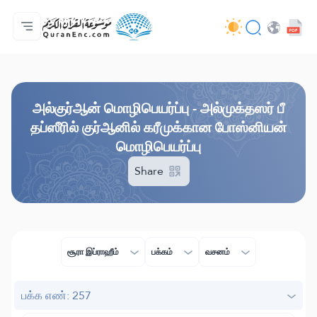
முகப்பு
மொழிபெயர்ப்பு அட்டவணை
Audio
வடிவமைப்போரின் பணிகள் - API
வேலைத் திட்டம் தொடர்பாக
எம்மோடு தொடர்புகொள்ள
மொழி
Browse Old Version
அல்குர்ஆன் மொழிபெயர்ப்பு - அல்முக்தஸர் பீ
தப்ஸீரில் குர்ஆனில் கரீமுக்கான போஸ்னியன்
மொழிபெயர்ப்பு
Share
சூரா இப்ராஹீம்
பக்கம்
வசனம்
பக்க எண்: 257