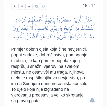
18
:
14
مَّثَلُ ٱلَّذِينَ كَفَرُواْ بِرَبِّهِمۡۖ أَعۡمَٰلُهُمۡ كَرَمَادٍ
ٱشۡتَدَّتۡ بِهِ ٱلرِّيحُ فِي يَوۡمٍ عَاصِفٖۖ لَّا يَقۡدِرُونَ
مِمَّا كَسَبُواْ عَلَىٰ شَيۡءٖۚ ذَٰلِكَ هُوَ ٱلضَّلَٰلُ ٱلۡبَعِيدُ
Primjer dobrih djela koja čine nevjernici,
poput sadake, dobročinstva, pomaganja
sirotinje, je kao primjer pepela kojeg
raspršuju snažni vjetrovi na svakom
mjestu, ne ostavivši mu traga. Njihova
djela je raspršilo njihovo nevjerstvo, pa
im na Sudnjem danu neće ništa koristiti.
To djelo koje nije izgrađeno na
vjerovanju predstavlja veliko skretanje
sa pravog puta.