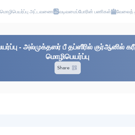
மொழிபெயர்ப்பு அட்டவணை
வடிவமைப்போரின் பணிகள்
வேலைத் த
்ப்பு - அல்முக்தஸர் பீ தப்ஸீரில் குர்ஆனில் 
மொழிபெயர்ப்பு
Share