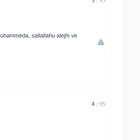
3
:
95
Muhammeda, sallallahu alejhi ve
4
:
95