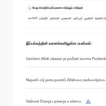
வேறு மொழிபெயர்ப்புகளை எடுத்துப் பார்த்தல்
التفاسير:
ات المكية
الطبري
ابن كثير
السعدي
المختصر
المُيسَّر
இப்பக்கத்தின் வசனங்களிலுள்ள பயன்கள்:
Uzvišeni Allah ukazao je počast svome Poslaniku
Najveći cilj jeste postići Allahovo zadovoljstvo.
Važnost čitanja i pisanja u islamu.