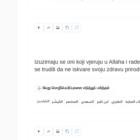
Izuzimaju se oni koji vjeruju u Allaha i ra
se trudili da ne iskvare svoju zdravu prirod
வேறு மொழிபெயர்ப்புகளை எடுத்துப் பார்த்தல்
التفاسير:
ات المكية
الطبري
ابن كثير
السعدي
المختصر
المُيسَّر