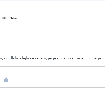
|
هدايات
النفح
, sallallahu alejhi ve sellem, jer je uzdigao spomen na njega.