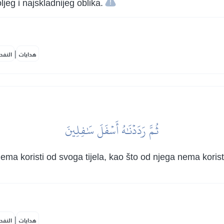
jeg i najskladnijeg oblika.
|
هدايات
النفح
ثُمَّ رَدَدۡنَٰهُ أَسۡفَلَ سَٰفِلِينَ
ma koristi od svoga tijela, kao što od njega nema koristi
|
هدايات
النفح