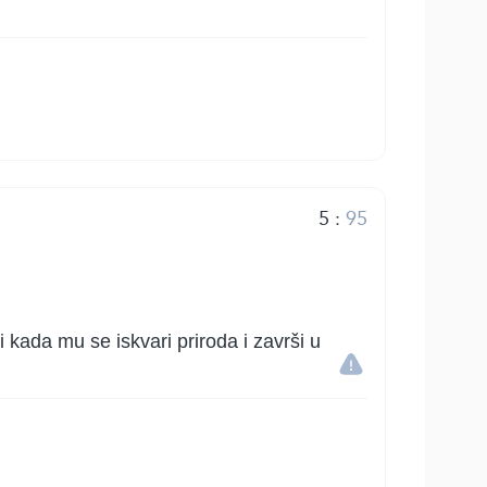
5
:
95
 kada mu se iskvari priroda i završi u