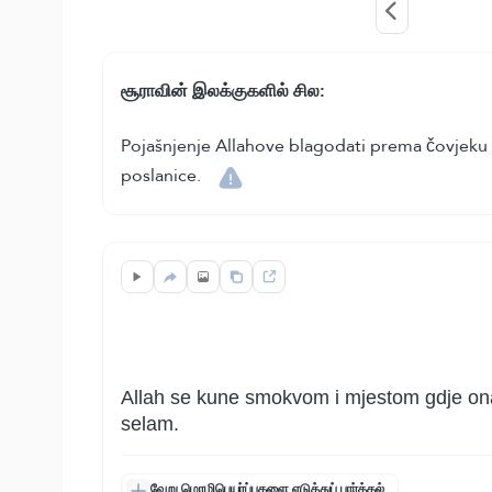
சூராவின் இலக்குகளில் சில:
Pojašnjenje Allahove blagodati prema čovjeku k
poslanice.
Allah se kune smokvom i mjestom gdje ona r
selam.
வேறு மொழிபெயர்ப்புகளை எடுத்துப் பார்த்தல்