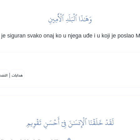
وَهَٰذَا ٱلۡبَلَدِ ٱلۡأَمِينِ
 siguran svako onaj ko u njega uđe i u koji je poslao 
|
هدايات
النفح
لَقَدۡ خَلَقۡنَا ٱلۡإِنسَٰنَ فِيٓ أَحۡسَنِ تَقۡوِيمٖ