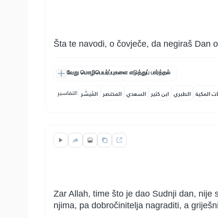
Šta te navodi, o čovječe, da negiraš Dan
வேறு மொழிபெயர்ப்புகளை எடுத்துப் பார்த்தல்
التفاسير:
ات المكية
الطبري
ابن كثير
السعدي
المختصر
المُيسَّر
Zar Allah, time što je dao Sudnji dan, nije
njima, pa dobročinitelja nagraditi, a griješn