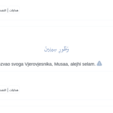
|
هدايات
النفح
وَطُورِ سِينِينَ
ozvao svoga Vjerovjesnika, Musaa, alejhi selam.
|
هدايات
النفح