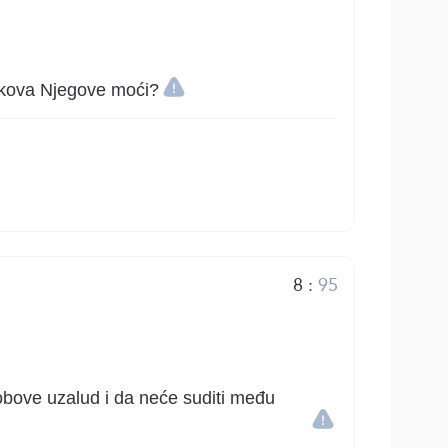
nakova Njegove moći?
8
:
95
 robove uzalud i da neće suditi među