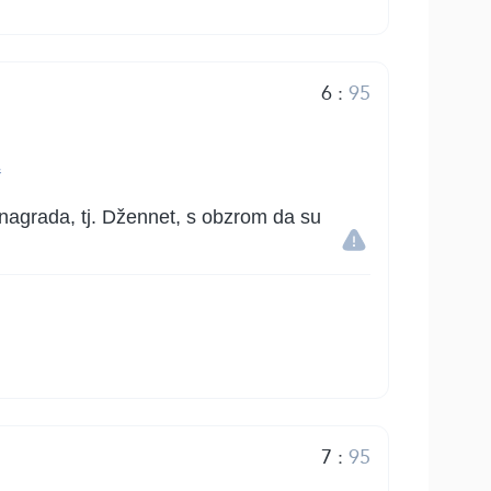
6
:
95
na nagrada, tj. Džennet, s obzrom da su
7
:
95