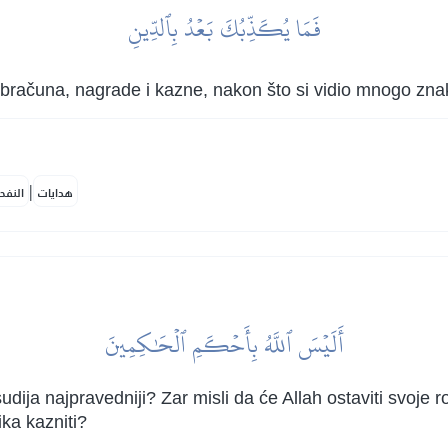
فَمَا يُكَذِّبُكَ بَعۡدُ بِٱلدِّينِ
 obračuna, nagrade i kazne, nakon što si vidio mnogo z
|
هدايات
النفح
أَلَيۡسَ ٱللَّهُ بِأَحۡكَمِ ٱلۡحَٰكِمِينَ
 sudija najpravedniji? Zar misli da će Allah ostaviti svoje
ika kazniti?