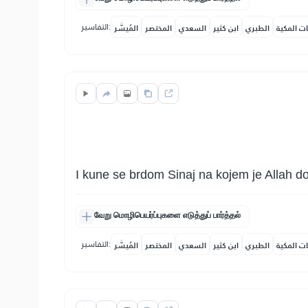
التفاسير:
ات المكية
الطبري
ابن كثير
السعدي
المختصر
المُيسَّر
I kune se brdom Sinaj na kojem je Allah d
வேறு மொழிபெயர்ப்புகளை எடுத்துப் பார்த்தல்
التفاسير:
ات المكية
الطبري
ابن كثير
السعدي
المختصر
المُيسَّر