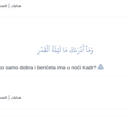
|
هدايات
النفح
وَمَآ أَدۡرَىٰكَ مَا لَيۡلَةُ ٱلۡقَدۡرِ
oliko samo dobra i berićeta ima u noći Kadr?
|
هدايات
النفح