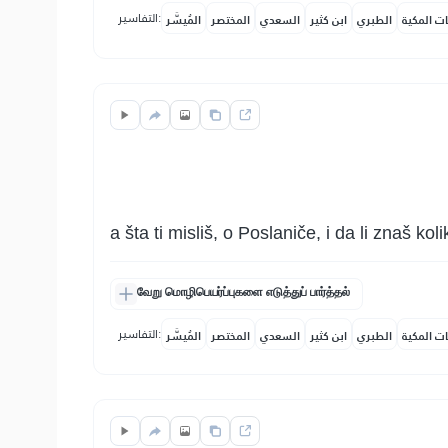
التفاسير:
ات المكية
الطبري
ابن كثير
السعدي
المختصر
المُيسَّر
a šta ti misliš, o Poslaniče, i da li znaš k
வேறு மொழிபெயர்ப்புகளை எடுத்துப் பார்த்தல்
التفاسير:
ات المكية
الطبري
ابن كثير
السعدي
المختصر
المُيسَّر