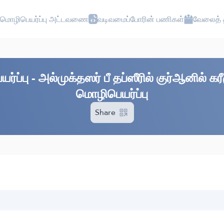
மொழிபெயர்ப்பு அட்டவணை
வடிவமைப்போரின் பணிகள்
வேலைத் த
்ப்பு - அல்முக்தஸர் பீ தப்ஸீரில் குர்ஆனில் 
மொழிபெயர்ப்பு
Share