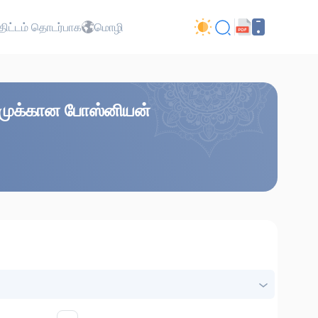
ிட்டம் தொடர்பாக
மொழி
கரீமுக்கான போஸ்னியன்