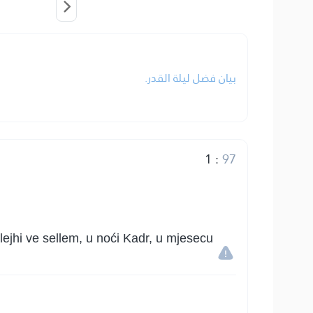
بيان فضل ليلة القدر.
1
:
97
alejhi ve sellem, u noći Kadr, u mjesecu