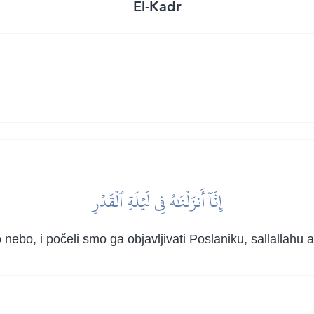
El-Kadr
إِنَّآ أَنزَلۡنَٰهُ فِي لَيۡلَةِ ٱلۡقَدۡرِ
 nebo, i počeli smo ga objavljivati Poslaniku, sallallahu 