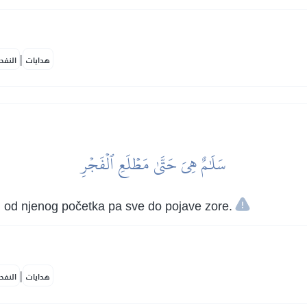
|
هدايات
النفح
سَلَٰمٌ هِيَ حَتَّىٰ مَطۡلَعِ ٱلۡفَجۡرِ
o, od njenog početka pa sve do pojave zore.
|
هدايات
النفح