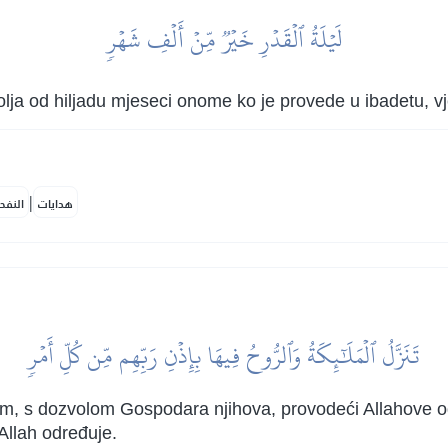
لَيۡلَةُ ٱلۡقَدۡرِ خَيۡرٞ مِّنۡ أَلۡفِ شَهۡرٖ
lja od hiljadu mjeseci onome ko je provede u ibadetu, vje
|
هدايات
النفح
تَنَزَّلُ ٱلۡمَلَٰٓئِكَةُ وَٱلرُّوحُ فِيهَا بِإِذۡنِ رَبِّهِم مِّن كُلِّ أَمۡرٖ
selam, s dozvolom Gospodara njihova, provodeći Allahove o
 Allah određuje.