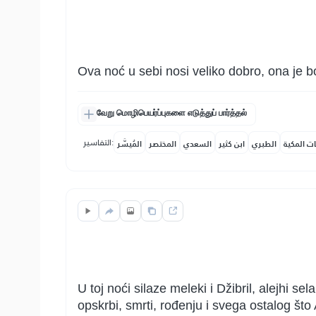
Ova noć u sebi nosi veliko dobro, ona je bo
வேறு மொழிபெயர்ப்புகளை எடுத்துப் பார்த்தல்
التفاسير:
ات المكية
الطبري
ابن كثير
السعدي
المختصر
المُيسَّر
U toj noći silaze meleki i Džibril, alejhi 
opskrbi, smrti, rođenju i svega ostalog što