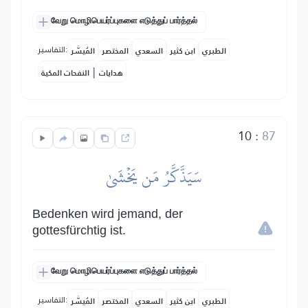
வேறு மொழிபெயர்ப்புகளை எடுத்துப் பார்த்தல்
التفاسير:
الطبري
ابن كثير
السعدي
المختصر
المُيسَّر
|
هدايات
النفحات المكية
10
:
87
سَيَذَّكَّرُ مَن يَخۡشَىٰ
Bedenken wird jemand, der
gottesfürchtig ist.
வேறு மொழிபெயர்ப்புகளை எடுத்துப் பார்த்தல்
التفاسير:
الطبري
ابن كثير
السعدي
المختصر
المُيسَّر