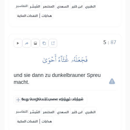
التفاسير:
الطبري
ابن كثير
السعدي
المختصر
المُيسَّر
|
هدايات
النفحات المكية
5
:
87
فَجَعَلَهُۥ غُثَآءً أَحۡوَىٰ
und sie dann zu dunkelbrauner Spreu
macht.
வேறு மொழிபெயர்ப்புகளை எடுத்துப் பார்த்தல்
التفاسير:
الطبري
ابن كثير
السعدي
المختصر
المُيسَّر
|
هدايات
النفحات المكية