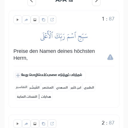
1
:
87
سَبِّحِ ٱسۡمَ رَبِّكَ ٱلۡأَعۡلَى
Preise den Namen deines höchsten
Herrn,
வேறு மொழிபெயர்ப்புகளை எடுத்துப் பார்த்தல்
التفاسير:
الطبري
ابن كثير
السعدي
المختصر
المُيسَّر
|
هدايات
النفحات المكية
2
:
87