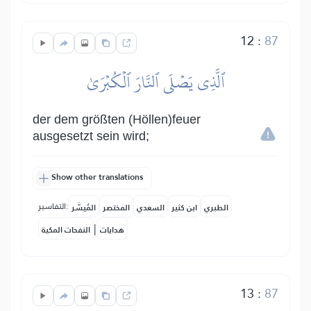
12
:
87
ٱلَّذِي يَصۡلَى ٱلنَّارَ ٱلۡكُبۡرَىٰ
der dem größten (Höllen)feuer
ausgesetzt sein wird;
Show other translations
التفاسير:
الطبري
ابن كثير
السعدي
المختصر
المُيسَّر
|
هدايات
النفحات المكية
13
:
87