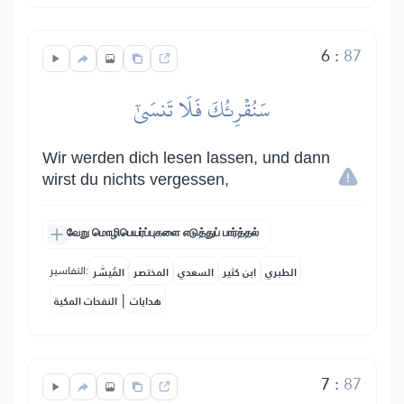
6
:
87
سَنُقۡرِئُكَ فَلَا تَنسَىٰٓ
Wir werden dich lesen lassen, und dann
wirst du nichts vergessen,
வேறு மொழிபெயர்ப்புகளை எடுத்துப் பார்த்தல்
التفاسير:
الطبري
ابن كثير
السعدي
المختصر
المُيسَّر
|
هدايات
النفحات المكية
7
:
87