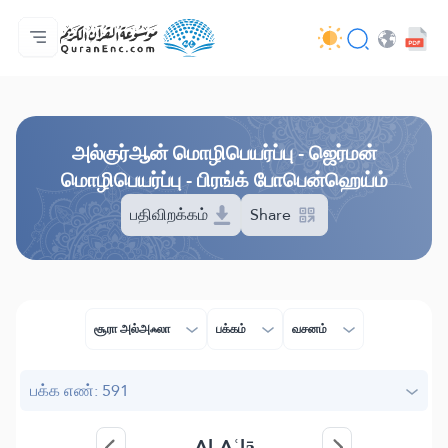
முகப்பு
மொழிபெயர்ப்பு அட்டவணை
Audio
வடிவமைப்போரின் பணிகள் - API
வேலைத் திட்டம் தொடர்பாக
எம்மோடு தொடர்புகொள்ள
மொழி
Browse Old Version
அல்குர்ஆன் மொழிபெயர்ப்பு - ஜெர்மன்
மொழிபெயர்ப்பு - பிரங்க் போபென்ஹெய்ம்
பதிவிறக்கம்
Share
சூரா அல்அஃலா
பக்கம்
வசனம்
பக்க எண்: 591
Al-Aʿlā