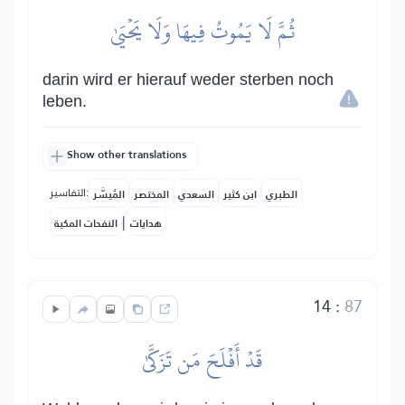
ثُمَّ لَا يَمُوتُ فِيهَا وَلَا يَحۡيَىٰ
darin wird er hierauf weder sterben noch
leben.
Show other translations
التفاسير:
الطبري
ابن كثير
السعدي
المختصر
المُيسَّر
|
هدايات
النفحات المكية
14
:
87
قَدۡ أَفۡلَحَ مَن تَزَكَّىٰ