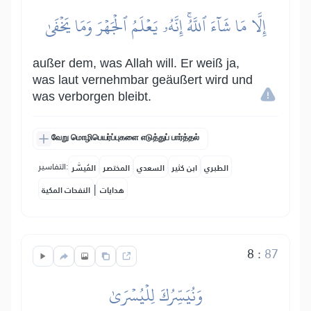
إِلَّا مَا شَآءَ ٱللَّهُۚ إِنَّهُۥ يَعۡلَمُ ٱلۡجَهۡرَ وَمَا يَخۡفَىٰ
außer dem, was Allah will. Er weiß ja,
was laut vernehmbar geäußert wird und
was verborgen bleibt.
வேறு மொழிபெயர்ப்புகளை எடுத்துப் பார்த்தல்
التفاسير:
الطبري
ابن كثير
السعدي
المختصر
المُيسَّر
|
هدايات
النفحات المكية
8
:
87
وَنُيَسِّرُكَ لِلۡيُسۡرَىٰ