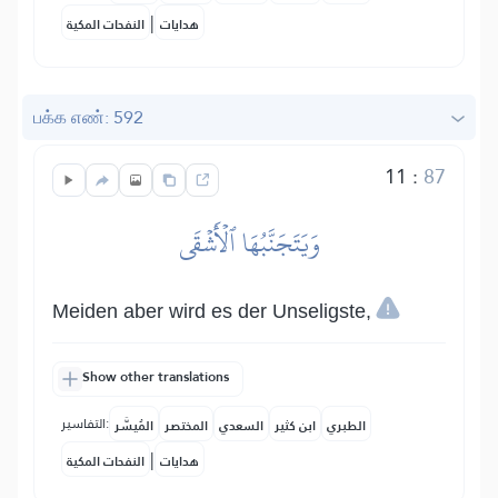
|
هدايات
النفحات المكية
பக்க எண்: 592
11
:
87
وَيَتَجَنَّبُهَا ٱلۡأَشۡقَى
Meiden aber wird es der Unseligste,
Show other translations
التفاسير:
الطبري
ابن كثير
السعدي
المختصر
المُيسَّر
|
هدايات
النفحات المكية