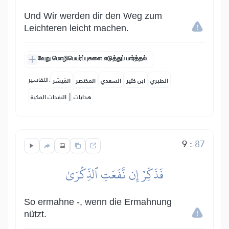
Und Wir werden dir den Weg zum
Leichteren leicht machen.
வேறு மொழிபெயர்ப்புகளை எடுத்துப் பார்த்தல்
التفاسير:
الطبري
ابن كثير
السعدي
المختصر
المُيسَّر
|
هدايات
النفحات المكية
9
:
87
فَذَكِّرۡ إِن نَّفَعَتِ ٱلذِّكۡرَىٰ
So ermahne -, wenn die Ermahnung
nützt.