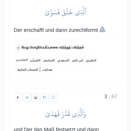
ٱلَّذِي خَلَقَ فَسَوَّىٰ
Der erschafft und dann zurechtformt
வேறு மொழிபெயர்ப்புகளை எடுத்துப் பார்த்தல்
التفاسير:
الطبري
ابن كثير
السعدي
المختصر
المُيسَّر
|
هدايات
النفحات المكية
3
:
87
وَٱلَّذِي قَدَّرَ فَهَدَىٰ
und Der das Maß festsetzt und dann