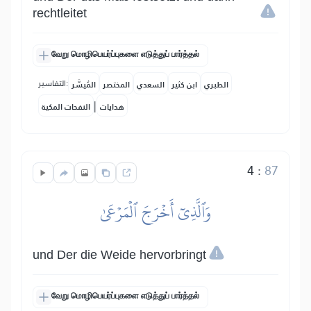
rechtleitet
வேறு மொழிபெயர்ப்புகளை எடுத்துப் பார்த்தல்
التفاسير:
الطبري
ابن كثير
السعدي
المختصر
المُيسَّر
|
هدايات
النفحات المكية
4
:
87
وَٱلَّذِيٓ أَخۡرَجَ ٱلۡمَرۡعَىٰ
und Der die Weide hervorbringt
வேறு மொழிபெயர்ப்புகளை எடுத்துப் பார்த்தல்