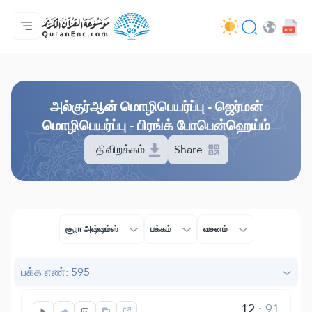
முகப்பு
மொழிபெயர்ப்பு அட்டவணை
Audio
வடிவமைப்போரின் பணிகள் - API
வேலைத் திட்டம் தொடர்பாக
எம்மோடு தொடர்புகொள்ள
மொழி
Browse Old Version
அல்குர்ஆன் மொழிபெயர்ப்பு - ஜெர்மன்
மொழிபெயர்ப்பு - பிரங்க் போபென்ஹெய்ம்
பதிவிறக்கம்
Share
சூரா அஷ்ஷம்ஸ்
பக்கம்
வசனம்
பக்க எண்: 595
12
:
91