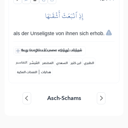
إِذِ ٱنۢبَعَثَ أَشۡقَىٰهَا
als der Unseligste von ihnen sich erhob.
வேறு மொழிபெயர்ப்புகளை எடுத்துப் பார்த்தல்
التفاسير:
الطبري
ابن كثير
السعدي
المختصر
المُيسَّر
|
هدايات
النفحات المكية
Asch-Schams