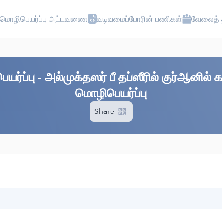
மொழிபெயர்ப்பு அட்டவணை
வடிவமைப்போரின் பணிகள்
வேலைத் த
்ப்பு - அல்முக்தஸர் பீ தப்ஸீரில் குர்ஆனில்
மொழிபெயர்ப்பு
Share