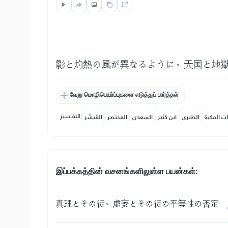
影と灼熱の風が異なるように、天国と地
வேறு மொழிபெயர்ப்புகளை எடுத்துப் பார்த்தல்
التفاسير:
ات المكية
الطبري
ابن كثير
السعدي
المختصر
المُيسَّر
இப்பக்கத்தின் வசனங்களிலுள்ள பயன்கள்:
真理とその徒、虚妄とその徒の平等性の否定