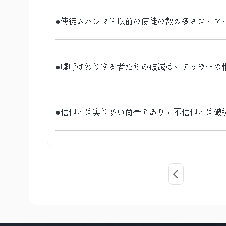
●使徒ムハンマド以前の使徒の数の多さは、ア
●嘘呼ばわりする者たちの破滅は、アッラーの
●信仰とは実り多い商売であり、不信仰とは破