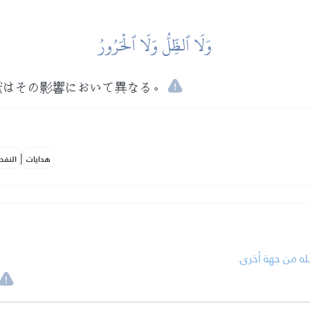
وَلَا ٱلظِّلُّ وَلَا ٱلۡحَرُورُ
獄はその影響において異なる。
|
هدايات
النفح
•  من جهة أخرى