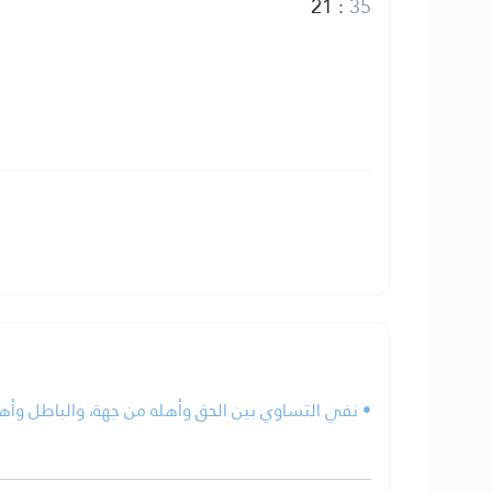
21
:
35
نفي التساوي بين الحق وأهله من جهة، والباطل وأهله.