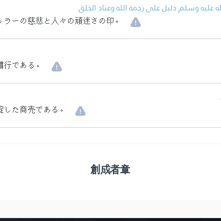
• عليه وسلم دليل على رحمة الله وعناد الخلق
ッラーの慈悲と人々の頑迷さの印。
慣行である。
綻した商売である。
創成者章