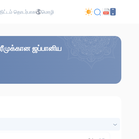
ிட்டம் தொடர்பாக
மொழி
 கரீமுக்கான ஜப்பானிய