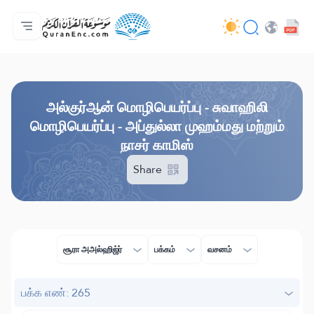
முகப்பு
மொழிபெயர்ப்பு அட்டவணை
Audio
வடிவமைப்போரின் பணிகள் - API
வேலைத் திட்டம் தொடர்பாக
எம்மோடு தொடர்புகொள்ள
மொழி
Browse Old Version
அல்குர்ஆன் மொழிபெயர்ப்பு - சுவாஹிலி
மொழிபெயர்ப்பு - அப்துல்லா முஹம்மது மற்றும்
நாசர் காமிஸ்
Share
சூரா அஅல்ஹிஜ்ர்
பக்கம்
வசனம்
பக்க எண்: 265