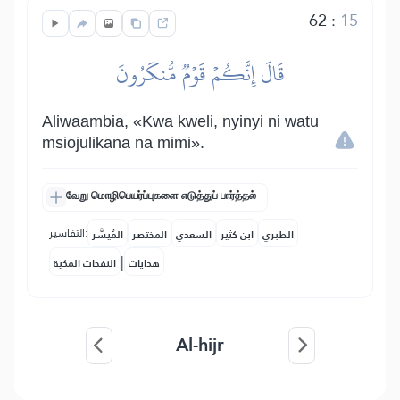
62
:
15
قَالَ إِنَّكُمۡ قَوۡمٞ مُّنكَرُونَ
Aliwaambia, «Kwa kweli, nyinyi ni watu
msiojulikana na mimi».
வேறு மொழிபெயர்ப்புகளை எடுத்துப் பார்த்தல்
التفاسير:
الطبري
ابن كثير
السعدي
المختصر
المُيسَّر
|
هدايات
النفحات المكية
Al-hijr