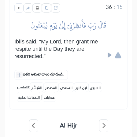
36
:
15
قَالَ رَبِّ فَأَنظِرۡنِيٓ إِلَىٰ يَوۡمِ يُبۡعَثُونَ
Iblīs said, “My Lord, then grant me
respite until the Day they are
resurrected.”
ఇతర అనువాదాలు చూడండి.
التفاسير:
الطبري
ابن كثير
السعدي
المختصر
المُيسَّر
|
هدايات
النفحات المكية
Al-Hijr