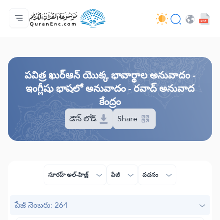
ప్రధాన పేజీ
అనువాదాల విషయసూచిక
Audio
డెవలపర్ల సేవలు - API
ప్రాజెక్ట్ గురించి
మమ్ముల్ని సంప్రదించండి
భాష
Browse Old Version
పవిత్ర ఖుర్ఆన్ యొక్క భావార్థాల అనువాదం -
ఇంగ్లీషు భాషలో అనువాదం - రవాద్ అనువాద
కేంద్రం
డౌన్ లోడ్
Share
సూరహ్ అల్-హిజ్ర్
పేజీ
వచనం
పేజీ నెంబరు: 264