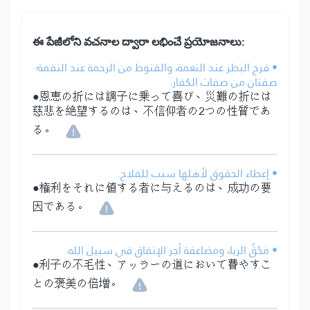
ఈ పేజీలోని వచనాల ద్వారా లభించే ప్రయోజనాలు:
• فرح البطر عند النعمة، والقنوط من الرحمة عند النقمة؛
صفتان من صفات الكفار.
●恩恵の折には調子に乗って喜び、災難の折には
慈悲を絶望するのは、不信仰者の2つの性質であ
る。
• إعطاء الحقوق لأهلها سبب للفلاح.
●権利をそれに値する者に与えるのは、成功の要
因である。
• مَحْقُ الربا، ومضاعفة أجر الإنفاق في سبيل الله.
●利子の不毛性、アッラーの道において費やすこ
との褒美の倍増。