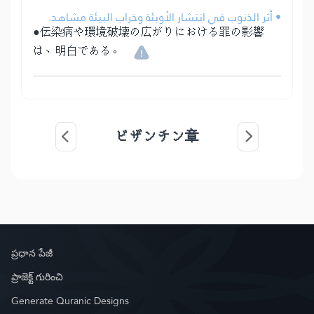
• أثر الذنوب في انتشار الأوبئة وخراب البيئة مشاهد.
●伝染病や環境破壊の広がりにおける罪の影響
は、明白である。
ビザンチン章
ప్రధాన పేజీ
ప్రాజెక్ట్ గురించి
Generate Quranic Designs