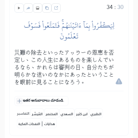
34
:
30
لِيَكۡفُرُواْ بِمَآ ءَاتَيۡنَٰهُمۡۚ فَتَمَتَّعُواْ فَسَوۡفَ
تَعۡلَمُونَ
災難の除去といったアッラーの恩恵を否
定し、この人生にあるものを楽しんでい
るなら、かれらは審判の日、自分たちが
明らかな迷いのなかにあったということ
を眼前に見ることになろう。
ఇతర అనువాదాలు చూడండి.
التفاسير:
الطبري
ابن كثير
السعدي
المختصر
المُيسَّر
|
هدايات
النفحات المكية