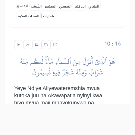
التفاسير:
الطبري
ابن كثير
السعدي
المختصر
المُيسَّر
|
هدايات
النفحات المكية
10
:
16
هُوَ ٱلَّذِيٓ أَنزَلَ مِنَ ٱلسَّمَآءِ مَآءٗۖ لَّكُم مِّنۡهُ
شَرَابٞ وَمِنۡهُ شَجَرٞ فِيهِ تُسِيمُونَ
Yeye Ndiye Aliyewateremshia mvua
kutoka juu na Akawapatia nyinyi kwa
hiyo mvua maji mnayokunywa na
akawatolea kwa maji hayo miti ya nyinyi
kuwalisha wanyama wenu, na yanarudi
kwenu matumizi yake na manufaa yake.