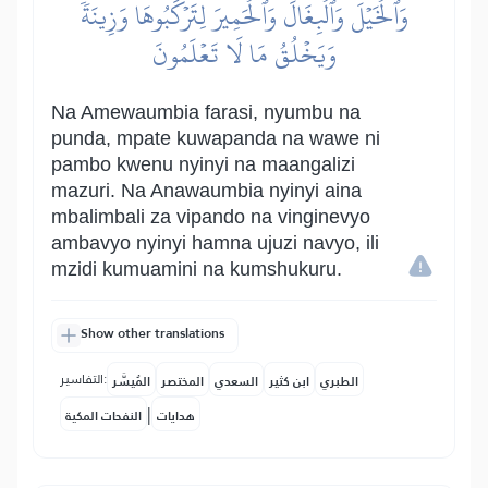
وَٱلۡخَيۡلَ وَٱلۡبِغَالَ وَٱلۡحَمِيرَ لِتَرۡكَبُوهَا وَزِينَةٗۚ
وَيَخۡلُقُ مَا لَا تَعۡلَمُونَ
Na Amewaumbia farasi, nyumbu na
punda, mpate kuwapanda na wawe ni
pambo kwenu nyinyi na maangalizi
mazuri. Na Anawaumbia nyinyi aina
mbalimbali za vipando na vinginevyo
ambavyo nyinyi hamna ujuzi navyo, ili
mzidi kumuamini na kumshukuru.
Show other translations
التفاسير:
الطبري
ابن كثير
السعدي
المختصر
المُيسَّر
|
هدايات
النفحات المكية