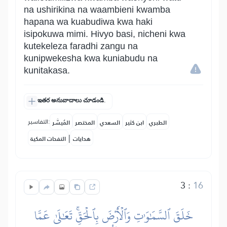
na ushirikina na waambieni kwamba
hapana wa kuabudiwa kwa haki
isipokuwa mimi. Hivyo basi, nicheni kwa
kutekeleza faradhi zangu na
kunipwekesha kwa kuniabudu na
kunitakasa.
ఇతర అనువాదాలు చూడండి.
التفاسير:
الطبري
ابن كثير
السعدي
المختصر
المُيسَّر
|
هدايات
النفحات المكية
3
:
16
خَلَقَ ٱلسَّمَٰوَٰتِ وَٱلۡأَرۡضَ بِٱلۡحَقِّۚ تَعَٰلَىٰ عَمَّا