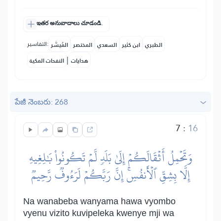
ఇతర అనువాదాలు చూడండి.
التفاسير:
الطبري
ابن كثير
السعدي
المختصر
المُيسَّر
|
هدايات
النفحات المكية
పేజీ నెంబరు: 268
7
:
16
وَتَحۡمِلُ أَثۡقَالَكُمۡ إِلَىٰ بَلَدٖ لَّمۡ تَكُونُواْ بَٰلِغِيهِ
إِلَّا بِشِقِّ ٱلۡأَنفُسِۚ إِنَّ رَبَّكُمۡ لَرَءُوفٞ رَّحِيمٞ
Na wanabeba wanyama hawa vyombo
vyenu vizito kuvipeleka kwenye mji wa