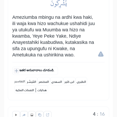
يُشۡرِكُونَ
Ameziumba mbingu na ardhi kwa haki,
ili waja kwa hizo wachukue ushahidi juu
ya utukufu wa Muumba wa hizo na
kwamba, Yeye Peke Yake, Ndiye
Anayestahiki kuabudiwa, kutakasika na
sifa za upungufu ni Kwake, na
Ametukuka na ushirikina wao.
ఇతర అనువాదాలు చూడండి.
التفاسير:
الطبري
ابن كثير
السعدي
المختصر
المُيسَّر
|
هدايات
النفحات المكية
4
:
16