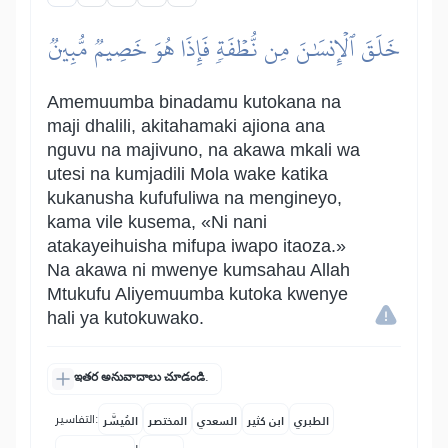
خَلَقَ ٱلۡإِنسَٰنَ مِن نُّطۡفَةٖ فَإِذَا هُوَ خَصِيمٞ مُّبِينٞ
Amemuumba binadamu kutokana na
maji dhalili, akitahamaki ajiona ana
nguvu na majivuno, na akawa mkali wa
utesi na kumjadili Mola wake katika
kukanusha kufufuliwa na mengineyo,
kama vile kusema, «Ni nani
atakayeihuisha mifupa iwapo itaoza.»
Na akawa ni mwenye kumsahau Allah
Mtukufu Aliyemuumba kutoka kwenye
hali ya kutokuwako.
ఇతర అనువాదాలు చూడండి.
التفاسير:
الطبري
ابن كثير
السعدي
المختصر
المُيسَّر