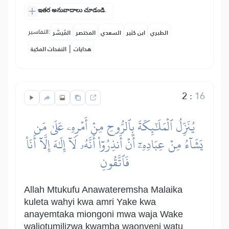
ఇతర అనువాదాలు చూడండి.
التفاسير:
الطبري
ابن كثير
السعدي
المختصر
المُيسَّر
|
هدايات
النفحات المكية
2
:
16
يُنَزِّلُ ٱلۡمَلَٰٓئِكَةَ بِٱلرُّوحِ مِنۡ أَمۡرِهِۦ عَلَىٰ مَن
يَشَآءُ مِنۡ عِبَادِهِۦٓ أَنۡ أَنذِرُوٓاْ أَنَّهُۥ لَآ إِلَٰهَ إِلَّآ أَنَا۠
فَٱتَّقُونِ
Allah Mtukufu Anawateremsha Malaika
kuleta wahyi kwa amri Yake kwa
anayemtaka miongoni mwa waja Wake
waliotumilizwa kwamba waonyeni watu