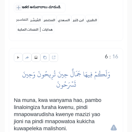
ఇతర అనువాదాలు చూడండి.
التفاسير:
الطبري
ابن كثير
السعدي
المختصر
المُيسَّر
|
هدايات
النفحات المكية
6
:
16
وَلَكُمۡ فِيهَا جَمَالٌ حِينَ تُرِيحُونَ وَحِينَ
تَسۡرَحُونَ
Na muna, kwa wanyama hao, pambo
linaloingiza furaha kwenu, pindi
mnapowarudisha kwenye mazizi yao
jioni na pindi mnapowatoa kukicha
kuwapeleka malishoni.