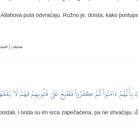
d Allahova puta odvraćaju. Ružno je, doista, kako postupa
|
هدايات
النفح
َ بِأَنَّهُمۡ ءَامَنُواْ ثُمَّ كَفَرُواْ فَطُبِعَ عَلَىٰ قُلُوبِهِمۡ فَهُمۡ لَا يَفۡقَ
ci postali, i onda su im srca zapečaćena, pa ne shvaćaju.