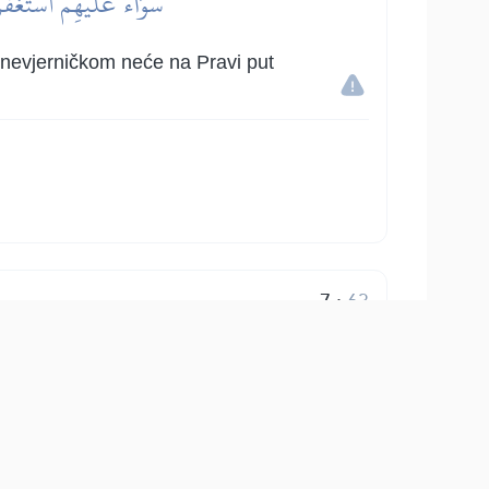
سَوَآءٌ عَلَيۡهِمۡ أَسۡتَغۡفَر
odu nevjerničkom neće na Pravi put
7
:
63
هُمُ ٱلَّذِينَ يَقُولُونَ لَا تُنفِقُواْ عَلَىٰ مَ
esa i Zemlje su Allahova, ali licemjeri