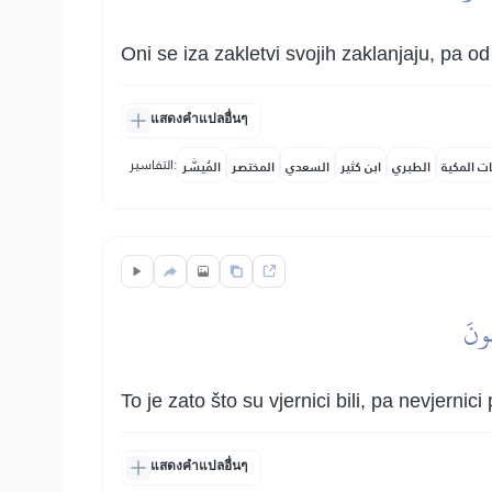
Oni se iza zakletvi svojih zaklanjaju, pa o
แสดงคำแปลอื่นๆ
التفاسير:
ات المكية
الطبري
ابن كثير
السعدي
المختصر
المُيسَّر
هُونَ
To je zato što su vjernici bili, pa nevjerni
แสดงคำแปลอื่นๆ