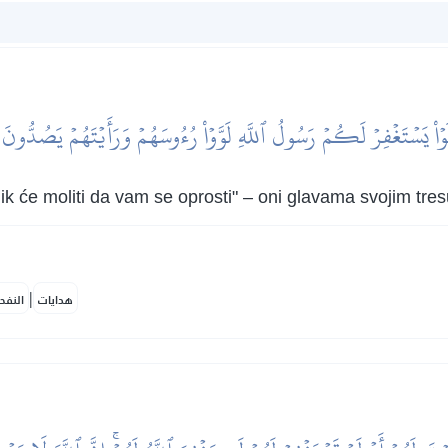
لَوۡاْ يَسۡتَغۡفِرۡ لَكُمۡ رَسُولُ ٱللَّهِ لَوَّوۡاْ رُءُوسَهُمۡ وَرَأَيۡتَهُمۡ يَصُدُّو
ik će moliti da vam se oprosti" – oni glavama svojim tres
|
هدايات
النفح