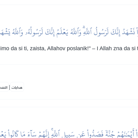
 نَشۡهَدُ إِنَّكَ لَرَسُولُ ٱللَّهِۗ وَٱللَّهُ يَعۡلَمُ إِنَّكَ لَرَسُولُهُۥ وَٱللَّهُ يَشۡه
imo da si ti, zaista, Allahov poslanik!" – I Allah zna da si 
|
هدايات
النفح
ٓاْ أَيۡمَٰنَهُمۡ جُنَّةٗ فَصَدُّواْ عَن سَبِيلِ ٱللَّهِۚ إِنَّهُمۡ سَآءَ مَا كَانُواْ يَع