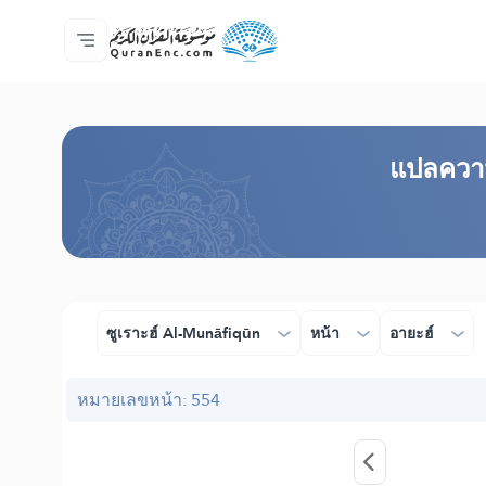
หน้าหลัก
สารบัญ​คำแปล
Audio
บริการสำหรับนักพัฒนา - API
เกี่ยวกับโครงการ
ติดต่อเรา
ภาษา
Browse Old Version
แปล​ควา
ซูเราะฮ์ Al-Munāfiqūn
หน้า
อายะฮ์
หมายเลขหน้า: 554