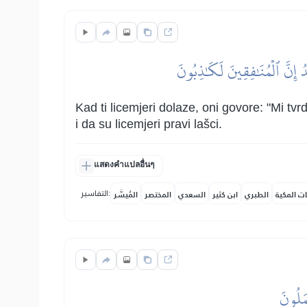
َدُ إِنَّ ٱلۡمُنَٰفِقِينَ لَكَٰذِبُونَ
Kad ti licemjeri dolaze, oni govore: "Mi tvrd
i da su licemjeri pravi lašci.
แสดงคำแปลอื่นๆ
التفاسير:
ات المكية
الطبري
ابن كثير
السعدي
المختصر
المُيسَّر
ۡمَلُونَ