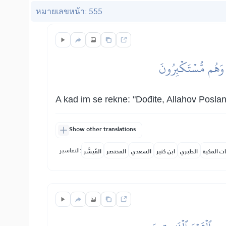
หมายเลขหน้า: 555
نَ وَهُم مُّسۡتَكۡبِرُونَ
A kad im se rekne: "Dođite, Allahov Poslan
Show other translations
التفاسير:
ات المكية
الطبري
ابن كثير
السعدي
المختصر
المُيسَّر