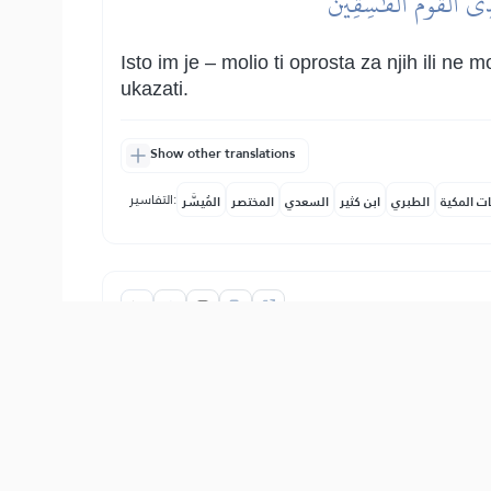
َهۡدِي ٱلۡقَوۡمَ ٱلۡفَٰسِقِينَ
Isto im je – molio ti oprosta za njih ili ne
ukazati.
Show other translations
التفاسير:
ات المكية
الطبري
ابن كثير
السعدي
المختصر
المُيسَّر
أَرۡضِ وَلَٰكِنَّ ٱلۡمُنَٰفِقِينَ لَا يَفۡقَهُونَ
Oni govore: "Ne udjeljujte ništa onima koji
neće da shvate.