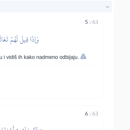
5
:
63
وَإِذَا قِيلَ لَهُمۡ تَعَا
u i vidiš ih kako nadmeno odbijaju.
6
:
63