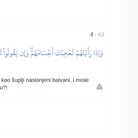
4
:
63
kao šuplji naslonjeni balvani, i misle
ću?!