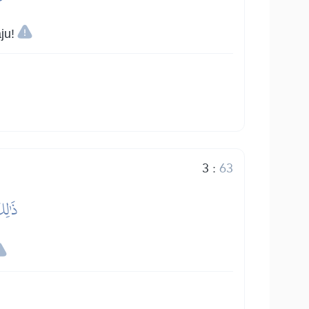
ju!
3
:
63
ذَٰلِك