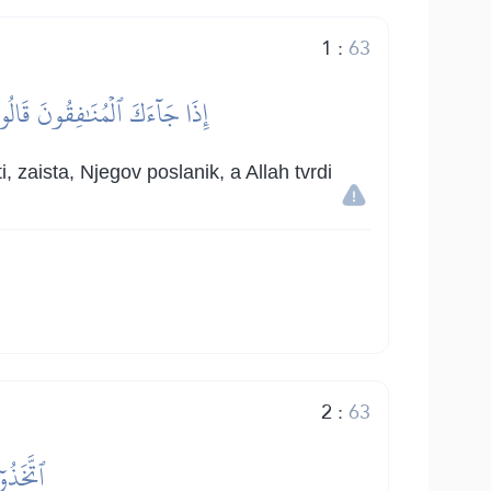
1
:
63
إِذَا جَآءَكَ ٱلۡمُنَٰفِقُونَ قَالُواْ
ti, zaista, Njegov poslanik, a Allah tvrdi
2
:
63
ٱتَّخَذُو