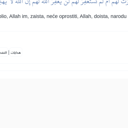
ۡتَ لَهُمۡ أَمۡ لَمۡ تَسۡتَغۡفِرۡ لَهُمۡ لَن يَغۡفِرَ ٱللَّهُ لَهُمۡۚ إِنَّ ٱللَّهَ لَا ي
 molio, Allah im, zaista, neće oprostiti, Allah, doista, nar
|
هدايات
النفح
نۡ عِندَ رَسُولِ ٱللَّهِ حَتَّىٰ يَنفَضُّواْۗ وَلِلَّهِ خَزَآئِنُ ٱلسَّمَٰوَٰتِ وَٱلۡ
 su uz Allahova Poslanika, da bi ga napustili!" A blaga neb