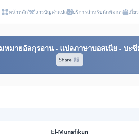
หน้าหลัก
สารบัญ​คำแปล
บริการสำหรับนักพัฒนา
เกี่
มหมาย​อัลกุรอาน​ - แปลภาษาบอสเนีย - บะซีม
Share
El-Munafikun