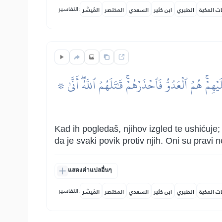
التفاسير:
ات المكية
الطبري
ابن كثير
السعدي
المختصر
المُيسَّر
۞ وَإِذَا رَأَيۡتَهُمۡ تُعۡجِبُكَ أَجۡسَامُهُمۡۖ وَإِن يَقُولُواْ تَسۡمَعۡ لِقَوۡلِهِمۡۖ كَأَنَّهُمۡ خُشُبٞ مُّسَنَّدَةٞۖ يَحۡسَبُونَ كُلَّ صَيۡحَةٍ عَلَيۡهِمۡۚ هُمُ ٱلۡعَدُوُّ فَٱحۡذَرۡهُمۡۚ قَٰتَلَهُمُ ٱللَّهُۖ أَنَّىٰ
Kad ih pogledaš, njihov izgled te ushićuje; 
da je svaki povik protiv njih. Oni su pravi n
แสดงคำแปลอื่นๆ
التفاسير:
ات المكية
الطبري
ابن كثير
السعدي
المختصر
المُيسَّر