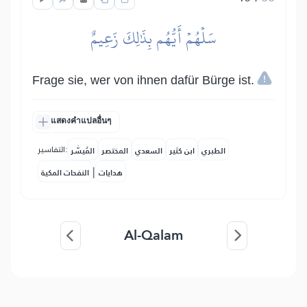
سَلۡهُمۡ أَيُّهُم بِذَٰلِكَ زَعِيمٌ
Frage sie, wer von ihnen dafür Bürge ist.
แสดงคำแปลอื่นๆ
التفاسير:
الطبري
ابن كثير
السعدي
المختصر
المُيسَّر
|
هدايات
النفحات المكية
Al-Qalam