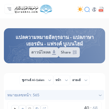
หน้าหลัก
สารบัญ​คำแปล
Audio
บริการสำหรับนักพัฒนา - API
เกี่ยวกับโครงการ
ติดต่อเรา
ภาษา
Browse Old Version
แปล​ความหมาย​อัลกุรอาน​ - แปลภาษา
เยอรมัน - แฟรงค์ บูเบนไฮม์
ดาวน์โหลด
Share
ซูเราะฮ์ Al-Qalam
หน้า
อายะฮ์
หมายเลขหน้า: 565
40
:
68