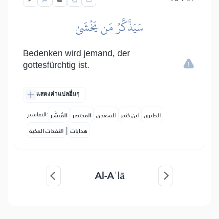
سَيَذَّكَّرُ مَن يَخۡشَىٰ
Bedenken wird jemand, der
gottesfürchtig ist.
แสดงคำแปลอื่นๆ
التفاسير:
الطبري
ابن كثير
السعدي
المختصر
المُيسَّر
|
هدايات
النفحات المكية
Al-Aʿlā