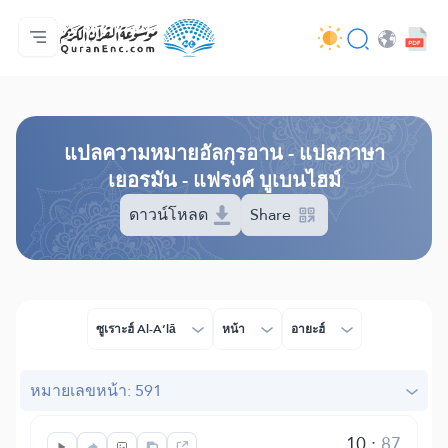
หน้าหลัก
สารบัญ​คำแปล
Audio
บริการสำหรับนักพัฒนา - API
เกี่ยวกับโครงการ
ติดต่อเรา
ภาษา
Browse Old Version
แปล​ความหมาย​อัลกุรอาน​ - แปลภาษา
เยอรมัน - แฟรงค์ บูเบนไฮม์
ดาวน์โหลด
Share
ซูเราะฮ์ Al-A‘lā
หน้า
อายะฮ์
หมายเลขหน้า: 591
10
:
87