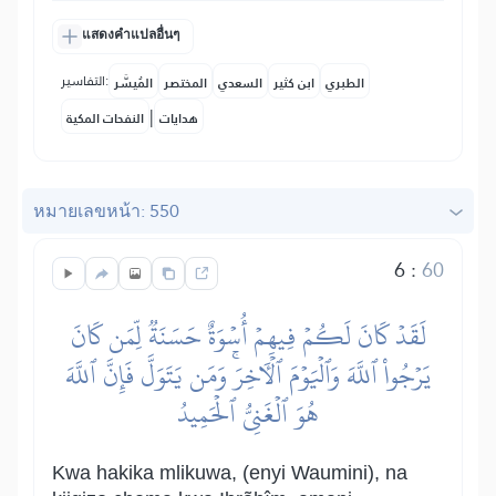
แสดงคำแปลอื่นๆ
التفاسير:
الطبري
ابن كثير
السعدي
المختصر
المُيسَّر
|
هدايات
النفحات المكية
หมายเลขหน้า: 550
6
:
60
لَقَدۡ كَانَ لَكُمۡ فِيهِمۡ أُسۡوَةٌ حَسَنَةٞ لِّمَن كَانَ
يَرۡجُواْ ٱللَّهَ وَٱلۡيَوۡمَ ٱلۡأٓخِرَۚ وَمَن يَتَوَلَّ فَإِنَّ ٱللَّهَ
هُوَ ٱلۡغَنِيُّ ٱلۡحَمِيدُ
Kwa hakika mlikuwa, (enyi Waumini), na