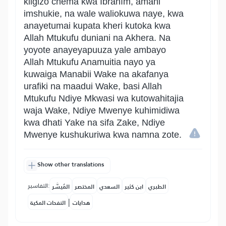
kiigizo chema kwa Ibrãhîm, amani
imshukie, na wale waliokuwa naye, kwa
anayetumai kupata kheri kutoka kwa
Allah Mtukufu duniani na Akhera. Na
yoyote anayeyapuuza yale ambayo
Allah Mtukufu Anamuitia nayo ya
kuwaiga Manabii Wake na akafanya
urafiki na maadui Wake, basi Allah
Mtukufu Ndiye Mkwasi wa kutowahitajia
waja Wake, Ndiye Mwenye kuhimidiwa
kwa dhati Yake na sifa Zake, Ndiye
Mwenye kushukuriwa kwa namna zote.
Show other translations
التفاسير:
الطبري
ابن كثير
السعدي
المختصر
المُيسَّر
|
هدايات
النفحات المكية