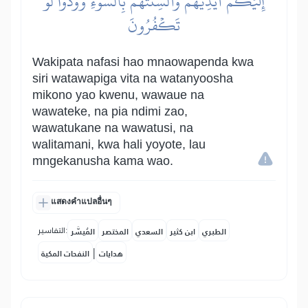
إِلَيۡكُمۡ أَيۡدِيَهُمۡ وَأَلۡسِنَتَهُم بِٱلسُّوٓءِ وَوَدُّواْ لَوۡ
تَكۡفُرُونَ
Wakipata nafasi hao mnaowapenda kwa
siri watawapiga vita na watanyoosha
mikono yao kwenu, wawaue na
wawateke, na pia ndimi zao,
wawatukane na wawatusi, na
walitamani, kwa hali yoyote, lau
mngekanusha kama wao.
แสดงคำแปลอื่นๆ
التفاسير:
الطبري
ابن كثير
السعدي
المختصر
المُيسَّر
|
هدايات
النفحات المكية