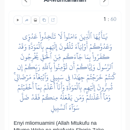
1
:
60
يَٰٓأَيُّهَا ٱلَّذِينَ ءَامَنُواْ لَا تَتَّخِذُواْ عَدُوِّي
وَعَدُوَّكُمۡ أَوۡلِيَآءَ تُلۡقُونَ إِلَيۡهِم بِٱلۡمَوَدَّةِ وَقَدۡ
كَفَرُواْ بِمَا جَآءَكُم مِّنَ ٱلۡحَقِّ يُخۡرِجُونَ
ٱلرَّسُولَ وَإِيَّاكُمۡ أَن تُؤۡمِنُواْ بِٱللَّهِ رَبِّكُمۡ إِن
كُنتُمۡ خَرَجۡتُمۡ جِهَٰدٗا فِي سَبِيلِي وَٱبۡتِغَآءَ مَرۡضَاتِيۚ
تُسِرُّونَ إِلَيۡهِم بِٱلۡمَوَدَّةِ وَأَنَا۠ أَعۡلَمُ بِمَآ أَخۡفَيۡتُمۡ
وَمَآ أَعۡلَنتُمۡۚ وَمَن يَفۡعَلۡهُ مِنكُمۡ فَقَدۡ ضَلَّ
سَوَآءَ ٱلسَّبِيلِ
Enyi mliomuamini (Allah Mtukufu na