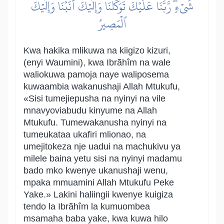
شَيۡءٖۖ رَّبَّنَا عَلَيۡكَ تَوَكَّلۡنَا وَإِلَيۡكَ أَنَبۡنَا وَإِلَيۡكَ
ٱلۡمَصِيرُ
Kwa hakika mlikuwa na kiigizo kizuri,
(enyi Waumini), kwa Ibrãhîm na wale
waliokuwa pamoja naye waliposema
kuwaambia wakanushaji Allah Mtukufu,
«Sisi tumejiepusha na nyinyi na vile
mnavyoviabudu kinyume na Allah
Mtukufu. Tumewakanusha nyinyi na
tumeukataa ukafiri mlionao, na
umejitokeza nje uadui na machukivu ya
milele baina yetu sisi na nyinyi madamu
bado mko kwenye ukanushaji wenu,
mpaka mmuamini Allah Mtukufu Peke
Yake.» Lakini haliingii kwenye kuigiza
tendo la Ibrãhîm la kumuombea
msamaha baba yake, kwa kuwa hilo