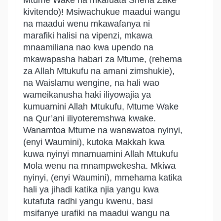
Mtume Wake na mkafuata Sheria Zake
kivitendo)! Msiwachukue maadui wangu
na maadui wenu mkawafanya ni
marafiki halisi na vipenzi, mkawa
mnaamiliana nao kwa upendo na
mkawapasha habari za Mtume, (rehema
za Allah Mtukufu na amani zimshukie),
na Waislamu wengine, na hali wao
wameikanusha haki iliyowajia ya
kumuamini Allah Mtukufu, Mtume Wake
na Qur’ani iliyoteremshwa kwake.
Wanamtoa Mtume na wanawatoa nyinyi,
(enyi Waumini), kutoka Makkah kwa
kuwa nyinyi mnamuamini Allah Mtukufu
Mola wenu na mnampwekesha. Mkiwa
nyinyi, (enyi Waumini), mmehama katika
hali ya jihadi katika njia yangu kwa
kutafuta radhi yangu kwenu, basi
msifanye urafiki na maadui wangu na