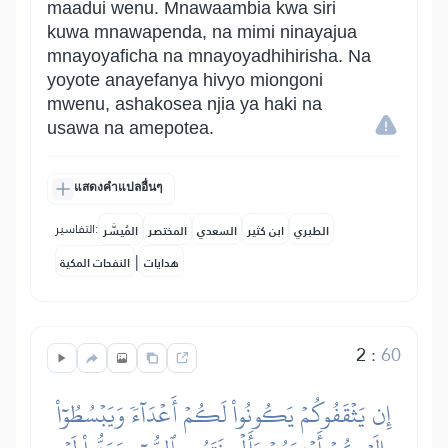
maadui wenu. Mnawaambia kwa siri
kuwa mnawapenda, na mimi ninayajua
mnayoyaficha na mnayoyadhihirisha. Na
yoyote anayefanya hivyo miongoni
mwenu, ashakosea njia ya haki na
usawa na amepotea.
แสดงคำแปลอื่นๆ
التفاسير:
الطبري
ابن كثير
السعدي
المختصر
المُيسَّر
|
هدايات
النفحات المكية
2
:
60
إِن يَثۡقَفُوكُمۡ يَكُونُواْ لَكُمۡ أَعۡدَآءٗ وَيَبۡسُطُوٓاْ