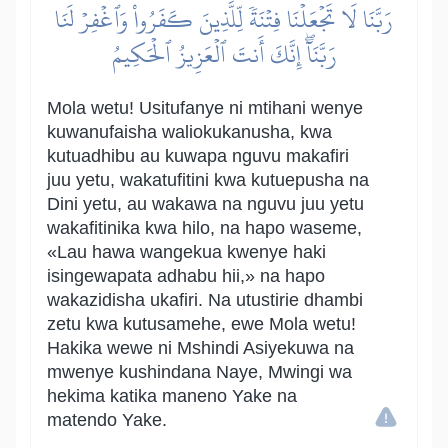
رَبَّنَا لَا تَجۡعَلۡنَا فِتۡنَةٗ لِّلَّذِينَ كَفَرُواْ وَٱغۡفِرۡ لَنَا
رَبَّنَآۖ إِنَّكَ أَنتَ ٱلۡعَزِيزُ ٱلۡحَكِيمُ
Mola wetu! Usitufanye ni mtihani wenye
kuwanufaisha waliokukanusha, kwa
kutuadhibu au kuwapa nguvu makafiri
juu yetu, wakatufitini kwa kutuepusha na
Dini yetu, au wakawa na nguvu juu yetu
wakafitinika kwa hilo, na hapo waseme,
«Lau hawa wangekua kwenye haki
isingewapata adhabu hii,» na hapo
wakazidisha ukafiri. Na utustirie dhambi
zetu kwa kutusamehe, ewe Mola wetu!
Hakika wewe ni Mshindi Asiyekuwa na
mwenye kushindana Naye, Mwingi wa
hekima katika maneno Yake na
matendo Yake.