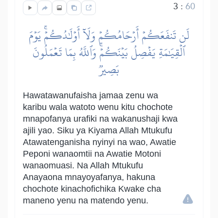
3
:
60
لَن تَنفَعَكُمۡ أَرۡحَامُكُمۡ وَلَآ أَوۡلَٰدُكُمۡۚ يَوۡمَ
ٱلۡقِيَٰمَةِ يَفۡصِلُ بَيۡنَكُمۡۚ وَٱللَّهُ بِمَا تَعۡمَلُونَ
بَصِيرٞ
Hawatawanufaisha jamaa zenu wa
karibu wala watoto wenu kitu chochote
mnapofanya urafiki na wakanushaji kwa
ajili yao. Siku ya Kiyama Allah Mtukufu
Atawatenganisha nyinyi na wao, Awatie
Peponi wanaomtii na Awatie Motoni
wanaomuasi. Na Allah Mtukufu
Anayaona mnayoyafanya, hakuna
chochote kinachofichika Kwake cha
maneno yenu na matendo yenu.