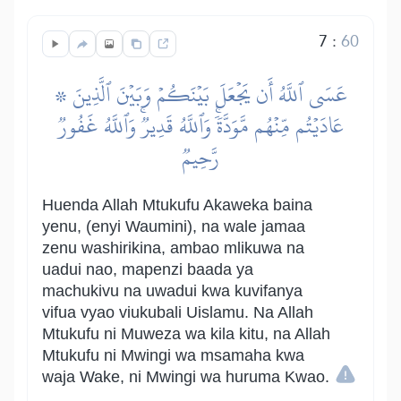
7
:
60
۞ عَسَى ٱللَّهُ أَن يَجۡعَلَ بَيۡنَكُمۡ وَبَيۡنَ ٱلَّذِينَ
عَادَيۡتُم مِّنۡهُم مَّوَدَّةٗۚ وَٱللَّهُ قَدِيرٞۚ وَٱللَّهُ غَفُورٞ
رَّحِيمٞ
Huenda Allah Mtukufu Akaweka baina
yenu, (enyi Waumini), na wale jamaa
zenu washirikina, ambao mlikuwa na
uadui nao, mapenzi baada ya
machukivu na uwadui kwa kuvifanya
vifua vyao viukubali Uislamu. Na Allah
Mtukufu ni Muweza wa kila kitu, na Allah
Mtukufu ni Mwingi wa msamaha kwa
waja Wake, ni Mwingi wa huruma Kwao.