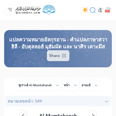
หน้าหลัก
สารบัญ​คำแปล
Audio
บริการสำหรับนักพัฒนา - API
เกี่ยวกับโครงการ
ติดต่อเรา
ภาษา
Browse Old Version
แปล​ความหมาย​อัลกุรอาน​ - คำแปลภาษาสวา
ฮิลี - อับดุลลอฮ์ มุฮัมมัด และ นาศิร เคาะมีส
Share
ซูเราะฮ์ Al-Mumtahanah
หน้า
อายะฮ์
หมายเลขหน้า: 549
Al-Mumtahanah