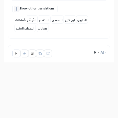
Show other translations
التفاسير:
الطبري
ابن كثير
السعدي
المختصر
المُيسَّر
|
هدايات
النفحات المكية
8
:
60
لَّا يَنۡهَىٰكُمُ ٱللَّهُ عَنِ ٱلَّذِينَ لَمۡ يُقَٰتِلُوكُمۡ فِي
ٱلدِّينِ وَلَمۡ يُخۡرِجُوكُم مِّن دِيَٰرِكُمۡ أَن تَبَرُّوهُمۡ
وَتُقۡسِطُوٓاْ إِلَيۡهِمۡۚ إِنَّ ٱللَّهَ يُحِبُّ ٱلۡمُقۡسِطِينَ
Allah Mtukufu Hawakatazi, (enyi
Waumini), kuwakirimu kwa wema
makafiri ambao hawakuwapiga vita kwa