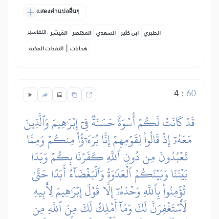
แสดงคำแปลอื่นๆ
التفاسير:
الطبري
ابن كثير
السعدي
المختصر
المُيسَّر
|
هدايات
النفحات المكية
4
:
60
قَدۡ كَانَتۡ لَكُمۡ أُسۡوَةٌ حَسَنَةٞ فِيٓ إِبۡرَٰهِيمَ وَٱلَّذِينَ
مَعَهُۥٓ إِذۡ قَالُواْ لِقَوۡمِهِمۡ إِنَّا بُرَءَٰٓؤُاْ مِنكُمۡ وَمِمَّا
تَعۡبُدُونَ مِن دُونِ ٱللَّهِ كَفَرۡنَا بِكُمۡ وَبَدَا
بَيۡنَنَا وَبَيۡنَكُمُ ٱلۡعَدَٰوَةُ وَٱلۡبَغۡضَآءُ أَبَدًا حَتَّىٰ
تُؤۡمِنُواْ بِٱللَّهِ وَحۡدَهُۥٓ إِلَّا قَوۡلَ إِبۡرَٰهِيمَ لِأَبِيهِ
لَأَسۡتَغۡفِرَنَّ لَكَ وَمَآ أَمۡلِكُ لَكَ مِنَ ٱللَّهِ مِن