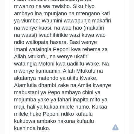
mwanzo na wa mwisho. Siku hiyo
ambayo ina mpunjano na mtengano kati
ya viumbe: Waumini wawapunje makafiri
na wenye kuasi, na wao hao (makafiri
na waasi) iwadhihirikie wazi kuwa wao
ndio waliopata hasara. Basi wenye
Imani wataingia Peponi kwa rehema za
Allah Mtukufu, na wenye ukafiri
wataingia Motoni kwa uadilifu Wake. Na
mwenye kumuamini Allah Mtukufu na
akafanya matendo ya utiifu Kwake,
Atamfutia dhambi zake na Amtie kwenye
mabustani ya Pepo ambayo chini ya
majumba yake ya fahari inapita mito ya
maji, hali ya kukaa milele humo. Kukaa
milele huko Peponi ndiko kufaulu
kukubwa ambako hakuna kufaulu
kushinda huko.