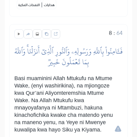
|
هدايات
النفحات المكية
8
:
64
فَـَٔامِنُواْ بِٱللَّهِ وَرَسُولِهِۦ وَٱلنُّورِ ٱلَّذِيٓ أَنزَلۡنَاۚ وَٱللَّهُ
بِمَا تَعۡمَلُونَ خَبِيرٞ
Basi muaminini Allah Mtukufu na Mtume
Wake, (enyi washirikina), na mjiongoze
kwa Qur’ani Aliyomteremshia Mtume
Wake. Na Allah Mtukufu kwa
mnayoyafanya ni Mtambuzi, hakuna
kinachofichika kwake cha matendo yenu
na maneno yenu, na Yeye ni Mwenye
kuwalipa kwa hayo Siku ya Kiyama.