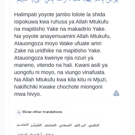
Halimpati yoyote jambo lolote la shida
isipokuwa kwa ruhusa ya Allah Mtukufu
na mapitisho Yake na makadirio Yake.
Na yoyote anayemuamini Allah Mtukufu,
Atauongoza moyo Wake ufuate amri
Zake na uridhike na mapitisho Yake.
Atauongoza kwenye njia nzuri ya
maneno, vitendo na hali. Kwani asili ya
uongofu ni moyo, na viungo vinafuata.
Na Allah Mtukufu kwa kila kitu ni Mjuzi,
hakifichiki Kwake chochote miongoni
mwa hivyo.
Show other translations
التفاسير:
الطبري
ابن كثير
السعدي
المختصر
المُيسَّر
|
هدايات
النفحات المكية