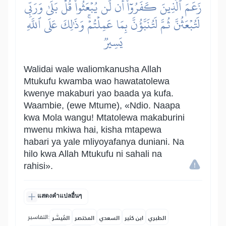
زَعَمَ ٱلَّذِينَ كَفَرُوٓاْ أَن لَّن يُبۡعَثُواْۚ قُلۡ بَلَىٰ وَرَبِّي
لَتُبۡعَثُنَّ ثُمَّ لَتُنَبَّؤُنَّ بِمَا عَمِلۡتُمۡۚ وَذَٰلِكَ عَلَى ٱللَّهِ
يَسِيرٞ
Walidai wale waliomkanusha Allah
Mtukufu kwamba wao hawatatolewa
kwenye makaburi yao baada ya kufa.
Waambie, (ewe Mtume), «Ndio. Naapa
kwa Mola wangu! Mtatolewa makaburini
mwenu mkiwa hai, kisha mtapewa
habari ya yale mliyoyafanya duniani. Na
hilo kwa Allah Mtukufu ni sahali na
rahisi».
แสดงคำแปลอื่นๆ
التفاسير:
الطبري
ابن كثير
السعدي
المختصر
المُيسَّر