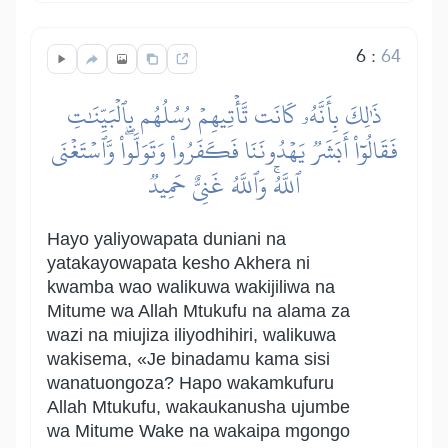
6
:
64
ذَٰلِكَ بِأَنَّهُۥ كَانَت تَّأۡتِيهِمۡ رُسُلُهُم بِٱلۡبَيِّنَٰتِ
فَقَالُوٓاْ أَبَشَرٞ يَهۡدُونَنَا فَكَفَرُواْ وَتَوَلَّواْۖ وَّٱسۡتَغۡنَى
ٱللَّهُۚ وَٱللَّهُ غَنِيٌّ حَمِيدٞ
Hayo yaliyowapata duniani na
yatakayowapata kesho Akhera ni
kwamba wao walikuwa wakijiliwa na
Mitume wa Allah Mtukufu na alama za
wazi na miujiza iliyodhihiri, walikuwa
wakisema, «Je binadamu kama sisi
wanatuongoza? Hapo wakamkufuru
Allah Mtukufu, wakaukanusha ujumbe
wa Mitume Wake na wakaipa mgongo