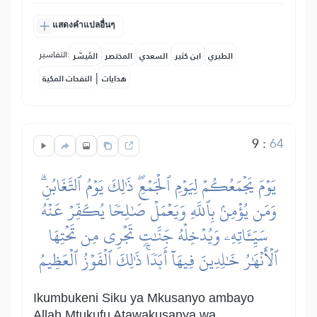
แสดงคำแปลอื่นๆ
التفاسير:
الطبري
ابن كثير
السعدي
المختصر
المُيسَّر
|
هدايات
النفحات المكية
9
:
64
يَوۡمَ يَجۡمَعُكُمۡ لِيَوۡمِ ٱلۡجَمۡعِۖ ذَٰلِكَ يَوۡمُ ٱلتَّغَابُنِۗ
وَمَن يُؤۡمِنۢ بِٱللَّهِ وَيَعۡمَلۡ صَٰلِحٗا يُكَفِّرۡ عَنۡهُ
سَيِّـَٔاتِهِۦ وَيُدۡخِلۡهُ جَنَّٰتٖ تَجۡرِي مِن تَحۡتِهَا
ٱلۡأَنۡهَٰرُ خَٰلِدِينَ فِيهَآ أَبَدٗاۚ ذَٰلِكَ ٱلۡفَوۡزُ ٱلۡعَظِيمُ
Ikumbukeni Siku ya Mkusanyo ambayo
Allah Mtukufu Atawakusanya wa