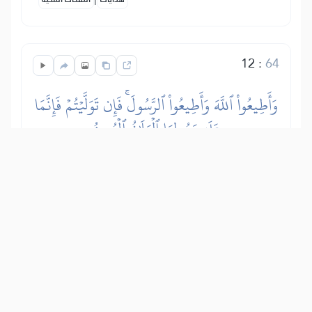
12
:
64
وَأَطِيعُواْ ٱللَّهَ وَأَطِيعُواْ ٱلرَّسُولَۚ فَإِن تَوَلَّيۡتُمۡ فَإِنَّمَا
عَلَىٰ رَسُولِنَا ٱلۡبَلَٰغُ ٱلۡمُبِينُ
Na mtiini Allah Mtukufu, (enyi watu),
katika yale Aliyoyaamrisha na
Aliyoyakataza, na mfuateni Mtume,
(rehema za Allah Mtukufu na amani
zimshukie), katika yale aliyowafikishia
kutoka kwa Mola wake. Na iwapo
mtaupa mgongo utiifu wenu kwa Allah
Mtukufu na Mtume Wake, basi Mjumbe
wetu hana madhara yoyote kutokana na