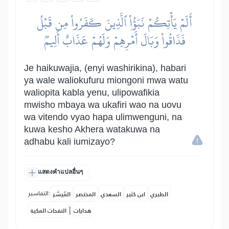
أَلَمۡ يَأۡتِكُمۡ نَبَؤُاْ ٱلَّذِينَ كَفَرُواْ مِن قَبۡلُ
فَذَاقُواْ وَبَالَ أَمۡرِهِمۡ وَلَهُمۡ عَذَابٌ أَلِيمٞ
Je haikuwajia, (enyi washirikina), habari
ya wale waliokufuru miongoni mwa watu
waliopita kabla yenu, ulipowafikia
mwisho mbaya wa ukafiri wao na uovu
wa vitendo vyao hapa ulimwenguni, na
kuwa kesho Akhera watakuwa na
adhabu kali iumizayo?
แสดงคำแปลอื่นๆ
التفاسير:
الطبري
ابن كثير
السعدي
المختصر
المُيسَّر
|
هدايات
النفحات المكية