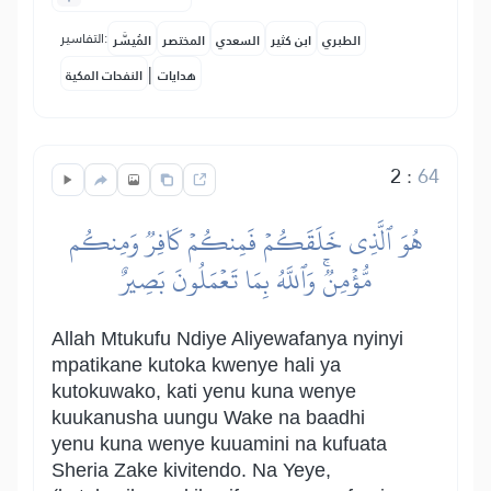
التفاسير:
الطبري
ابن كثير
السعدي
المختصر
المُيسَّر
|
هدايات
النفحات المكية
2
:
64
هُوَ ٱلَّذِي خَلَقَكُمۡ فَمِنكُمۡ كَافِرٞ وَمِنكُم
مُّؤۡمِنٞۚ وَٱللَّهُ بِمَا تَعۡمَلُونَ بَصِيرٌ
Allah Mtukufu Ndiye Aliyewafanya nyinyi
mpatikane kutoka kwenye hali ya
kutokuwako, kati yenu kuna wenye
kuukanusha uungu Wake na baadhi
yenu kuna wenye kuuamini na kufuata
Sheria Zake kivitendo. Na Yeye,