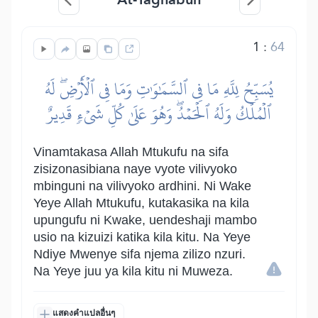
1
:
64
يُسَبِّحُ لِلَّهِ مَا فِي ٱلسَّمَٰوَٰتِ وَمَا فِي ٱلۡأَرۡضِۖ لَهُ
ٱلۡمُلۡكُ وَلَهُ ٱلۡحَمۡدُۖ وَهُوَ عَلَىٰ كُلِّ شَيۡءٖ قَدِيرٌ
Vinamtakasa Allah Mtukufu na sifa
zisizonasibiana naye vyote vilivyoko
mbinguni na vilivyoko ardhini. Ni Wake
Yeye Allah Mtukufu, kutakasika na kila
upungufu ni Kwake, uendeshaji mambo
usio na kizuizi katika kila kitu. Na Yeye
Ndiye Mwenye sifa njema zilizo nzuri.
Na Yeye juu ya kila kitu ni Muweza.
แสดงคำแปลอื่นๆ