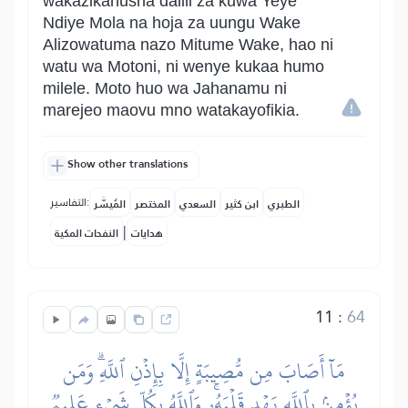
wakazikanusha dalili za kuwa Yeye
Ndiye Mola na hoja za uungu Wake
Alizowatuma nazo Mitume Wake, hao ni
watu wa Motoni, ni wenye kukaa humo
milele. Moto huo wa Jahanamu ni
marejeo maovu mno watakayofikia.
Show other translations
التفاسير:
الطبري
ابن كثير
السعدي
المختصر
المُيسَّر
|
هدايات
النفحات المكية
11
:
64
مَآ أَصَابَ مِن مُّصِيبَةٍ إِلَّا بِإِذۡنِ ٱللَّهِۗ وَمَن
يُؤۡمِنۢ بِٱللَّهِ يَهۡدِ قَلۡبَهُۥۚ وَٱللَّهُ بِكُلِّ شَيۡءٍ عَلِيمٞ