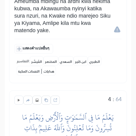
Ameumba mbingu na ardhi kwa hekima
kubwa, na Akawaumba nyinyi katika
sura nzuri, na Kwake ndio marejeo Siku
ya Kiyama, Amlipe kila mtu kwa
matendo yake.
แสดงคำแปลอื่นๆ
التفاسير:
الطبري
ابن كثير
السعدي
المختصر
المُيسَّر
|
هدايات
النفحات المكية
4
:
64
يَعۡلَمُ مَا فِي ٱلسَّمَٰوَٰتِ وَٱلۡأَرۡضِ وَيَعۡلَمُ مَا
تُسِرُّونَ وَمَا تُعۡلِنُونَۚ وَٱللَّهُ عَلِيمُۢ بِذَاتِ