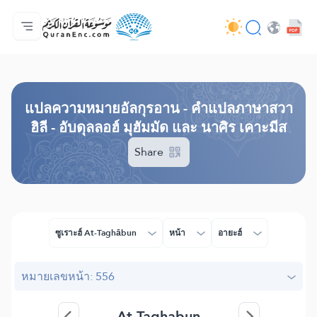
หน้าหลัก
สารบัญ​คำแปล
Audio
บริการสำหรับนักพัฒนา - API
เกี่ยวกับโครงการ
ติดต่อเรา
ภาษา
Browse Old Version
แปล​ความหมาย​อัลกุรอาน​ - คำแปลภาษาสวา
ฮิลี - อับดุลลอฮ์ มุฮัมมัด และ นาศิร เคาะมีส
Share
ซูเราะฮ์ At-Taghābun
หน้า
อายะฮ์
หมายเลขหน้า: 556
At-Taghabun