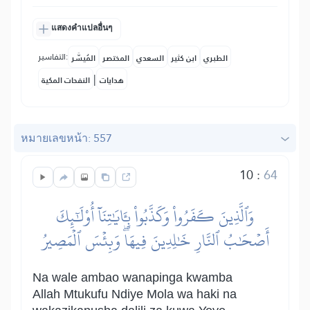
แสดงคำแปลอื่นๆ
التفاسير:
الطبري
ابن كثير
السعدي
المختصر
المُيسَّر
|
هدايات
النفحات المكية
หมายเลขหน้า: 557
10
:
64
وَٱلَّذِينَ كَفَرُواْ وَكَذَّبُواْ بِـَٔايَٰتِنَآ أُوْلَٰٓئِكَ
أَصۡحَٰبُ ٱلنَّارِ خَٰلِدِينَ فِيهَاۖ وَبِئۡسَ ٱلۡمَصِيرُ
Na wale ambao wanapinga kwamba
Allah Mtukufu Ndiye Mola wa haki na