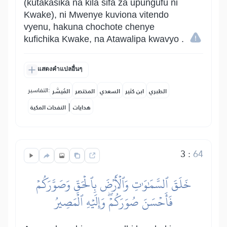
(kutakasika na kila sifa za upungufu ni
Kwake), ni Mwenye kuviona vitendo
vyenu, hakuna chochote chenye
kufichika Kwake, na Atawalipa kwavyo .
แสดงคำแปลอื่นๆ
التفاسير:
الطبري
ابن كثير
السعدي
المختصر
المُيسَّر
|
هدايات
النفحات المكية
3
:
64
خَلَقَ ٱلسَّمَٰوَٰتِ وَٱلۡأَرۡضَ بِٱلۡحَقِّ وَصَوَّرَكُمۡ
فَأَحۡسَنَ صُوَرَكُمۡۖ وَإِلَيۡهِ ٱلۡمَصِيرُ