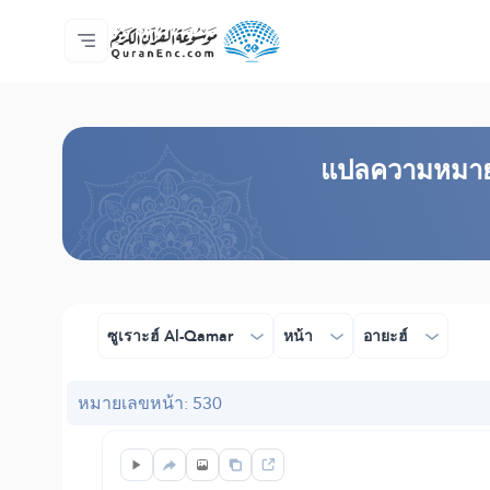
หน้าหลัก
สารบัญ​คำแปล
Audio
บริการสำหรับนักพัฒนา - API
เกี่ยวกับโครงการ
ติดต่อเรา
ภาษา
Browse Old Version
แปล​ความหมาย​อ
ซูเราะฮ์ Al-Qamar
หน้า
อายะฮ์
หมายเลขหน้า: 530