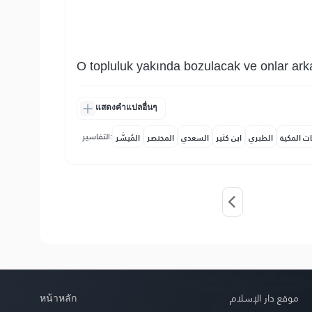
O topluluk yakında bozulacak ve onlar arka
แสดงคำแปลอื่นๆ
التفاسير:
ات المكية
الطبري
ابن كثير
السعدي
المختصر
المُيسَّر
หน้าหลัก
موقع دار الإسلام