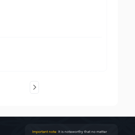
Important note:
It is noteworthy that no matter