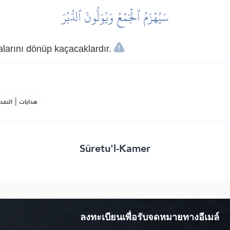
سَيُهۡزَمُ ٱلۡجَمۡعُ وَيُوَلُّونَ ٱلدُّبُرَ
larını dönüp kaçacaklardır.
|
هدايات
النفح
Sûretu'l-Kamer
ลงทะเบียนเพื่อรับจดหมายทางอีเมล์