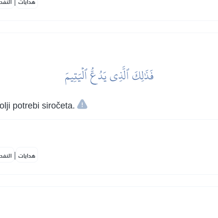
|
هدايات
النفح
فَذَٰلِكَ ٱلَّذِي يَدُعُّ ٱلۡيَتِيمَ
lji potrebi siročeta.
|
هدايات
النفح