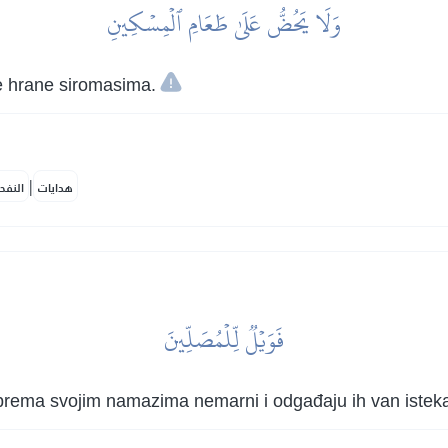
وَلَا يَحُضُّ عَلَىٰ طَعَامِ ٱلۡمِسۡكِينِ
e hrane siromasima.
|
هدايات
النفح
فَوَيۡلٞ لِّلۡمُصَلِّينَ
 su prema svojim namazima nemarni i odgađaju ih van iste