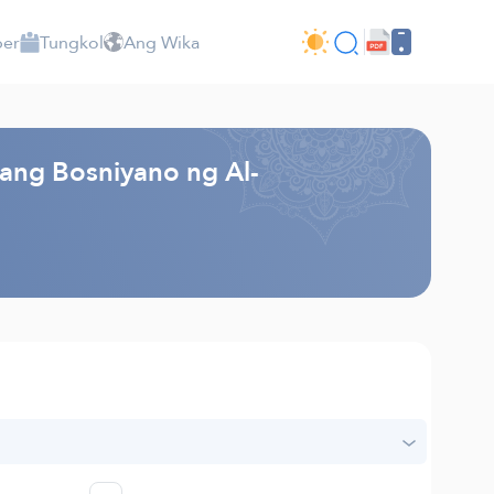
per
Tungkol
Ang Wika
kang Bosniyano ng Al-