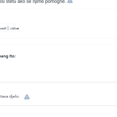
si štetu ako se njime pomogne.
|
هدايات
النفح
ang Ito:
tava djelo.