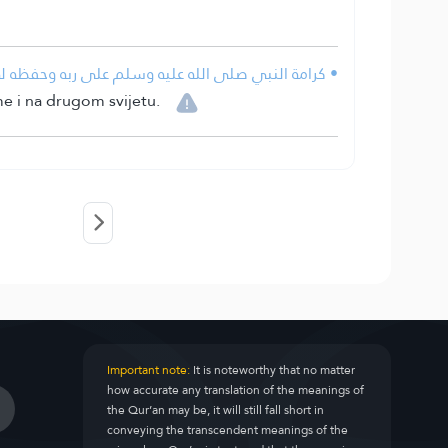
كرامة النبي صلى الله عليه وسلم على ربه وحفظه له و.
me i na drugom svijetu.
Important note:
It is noteworthy that no matter
how accurate any translation of the meanings of
the Qur’an may be, it will still fall short in
conveying the transcendent meanings of the