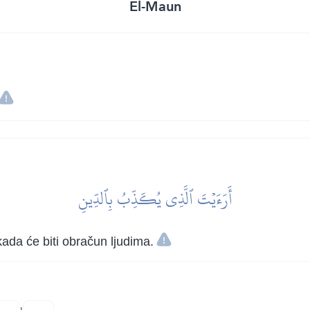
El-Maun
أَرَءَيۡتَ ٱلَّذِي يُكَذِّبُ بِٱلدِّينِ
ada će biti obračun ljudima.