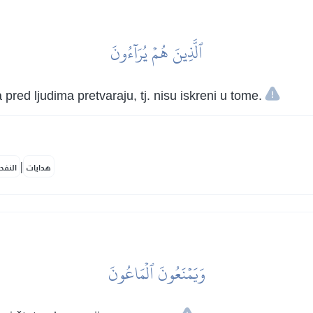
ٱلَّذِينَ هُمۡ يُرَآءُونَ
pred ljudima pretvaraju, tj. nisu iskreni u tome.
|
هدايات
النفح
وَيَمۡنَعُونَ ٱلۡمَاعُونَ