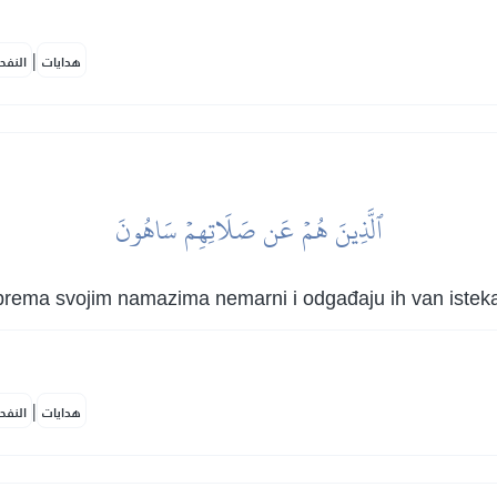
|
هدايات
النفح
ٱلَّذِينَ هُمۡ عَن صَلَاتِهِمۡ سَاهُونَ
 su prema svojim namazima nemarni i odgađaju ih van iste
|
هدايات
النفح