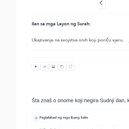
Ilan sa mga Layon ng Surah:
Ukazivanje na svojstva onih koji poriču vjeru.
Šta znaš o onome koji negira Sudnji dan, k
Paglalahad ng mga Ibang Salin