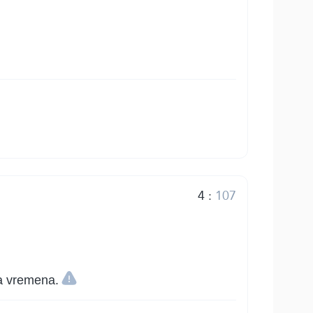
4
:
107
ka vremena.