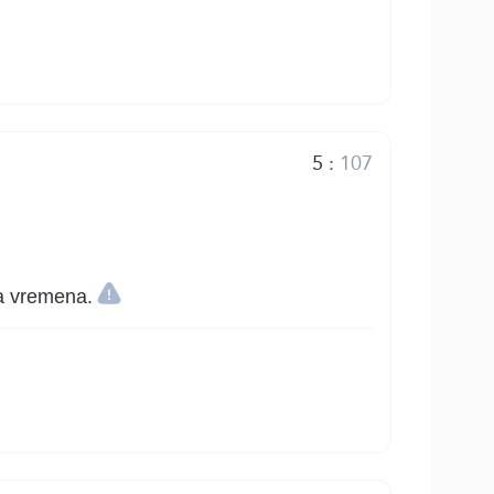
5
:
107
ka vremena.