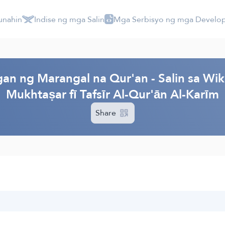
unahin
Indise ng mga Salin
Mga Serbisyo ng mga Develo
an ng Marangal na Qur'an - Salin sa Wi
Mukhtaṣar fī Tafsīr Al-Qur'ān Al-Karīm
Share