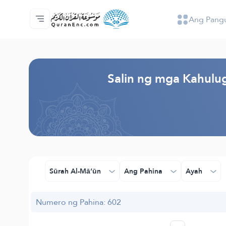
Ang Pang
Ang Pangunahin
Indise ng mga Salin
Audio
Mga Serbisyo ng mga Developer - API
Tungkol
makipag-ugnayan sa amin
Ang Wika
Browse Old Version
Salin ng mga Kahulug
Sūrah Al-Mā‘ūn
Ang Pahina
Ayah
Numero ng Pahina: 602