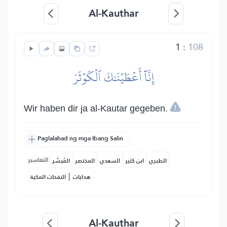
Al-Kauthar
1
:
108
إِنَّآ أَعۡطَيۡنَٰكَ ٱلۡكَوۡثَرَ
Wir haben dir ja al-Kautar gegeben.
Paglalahad ng mga Ibang Salin
التفاسير:
الطبري
ابن كثير
السعدي
المختصر
المُيسَّر
|
هدايات
النفحات المكية
Al-Kauthar