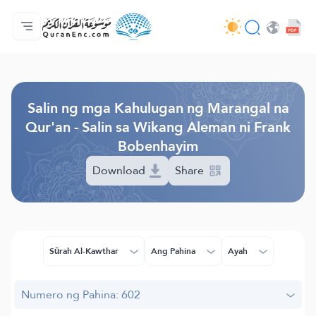
Ang Pangunahin
Indise ng mga Salin
Audio
Mga Serbisyo ng mga Developer - API
Tungkol
makipag-ugnayan sa amin
Ang Wika
Browse Old Version
Salin ng mga Kahulugan ng Marangal na
Qur'an - Salin sa Wikang Aleman ni Frank
Bobenhayim
Download
Share
Sūrah Al-Kawthar
Ang Pahina
Ayah
Numero ng Pahina: 602