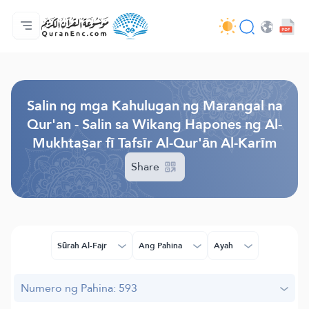
Ang Pangunahin
Indise ng mga Salin
Audio
Mga Serbisyo ng mga Developer - API
Tungkol
makipag-ugnayan sa amin
Ang Wika
Browse Old Version
Salin ng mga Kahulugan ng Marangal na
Qur'an - Salin sa Wikang Hapones ng Al-
Mukhtaṣar fī Tafsīr Al-Qur'ān Al-Karīm
Share
Sūrah Al-Fajr
Ang Pahina
Ayah
Numero ng Pahina: 593