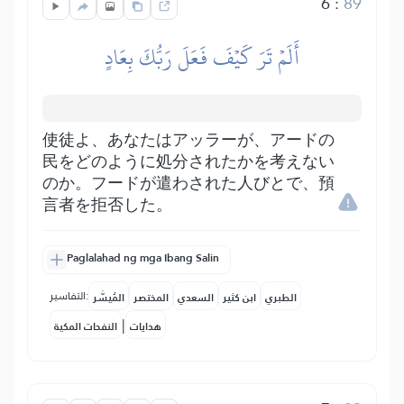
6
:
89
أَلَمۡ تَرَ كَيۡفَ فَعَلَ رَبُّكَ بِعَادٍ
使徒よ、あなたはアッラーが、アードの
民をどのように処分されたかを考えない
のか。フードが遣わされた人びとで、預
言者を拒否した。
Paglalahad ng mga Ibang Salin
التفاسير:
الطبري
ابن كثير
السعدي
المختصر
المُيسَّر
|
هدايات
النفحات المكية