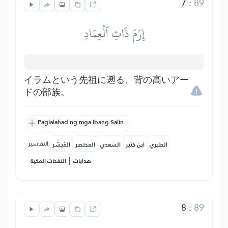
7
:
89
إِرَمَ ذَاتِ ٱلۡعِمَادِ
イラムという先祖に遡る、背の高いアー
ドの部族。
Paglalahad ng mga Ibang Salin
التفاسير:
الطبري
ابن كثير
السعدي
المختصر
المُيسَّر
|
هدايات
النفحات المكية
8
:
89