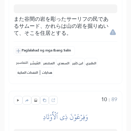
また谷間の岩を彫ったサーリフの民であ
るサムード、かれらは山の岩を掘りぬい
て、そこを住居とする。
Paglalahad ng mga Ibang Salin
التفاسير:
الطبري
ابن كثير
السعدي
المختصر
المُيسَّر
|
هدايات
النفحات المكية
10
:
89
وَفِرۡعَوۡنَ ذِي ٱلۡأَوۡتَادِ