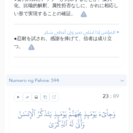
化、比喩的解釈、属性拒否なしに、かれに相応し
い形で実現することの確証。
• المؤمن إذا ابتلي صبر وإن أعطي شكر.
●忍耐を試され、感謝を捧げて、信者は成り立
つ。
Numero ng Pahina: 594
23
:
89
وَجِاْيٓءَ يَوۡمَئِذِۭ بِجَهَنَّمَۚ يَوۡمَئِذٖ يَتَذَكَّرُ ٱلۡإِنسَٰنُ
وَأَنَّىٰ لَهُ ٱلذِّكۡرَىٰ