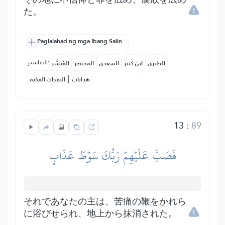
た。
Paglalahad ng mga Ibang Salin
التفاسير:
الطبري
ابن كثير
السعدي
المختصر
المُيسَّر
|
هدايات
النفحات المكية
13
:
89
فَصَبَّ عَلَيۡهِمۡ رَبُّكَ سَوۡطَ عَذَابٍ
それであなたの主は、苦痛の鞭をかれら
に浴びせられ、地上から抹消された。