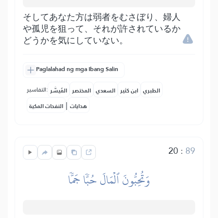
そしてあなた方は弱者をむさぼり、婦人
や孤児を狙って、それが許されているか
どうかを気にしていない。
Paglalahad ng mga Ibang Salin
التفاسير:
الطبري
ابن كثير
السعدي
المختصر
المُيسَّر
|
هدايات
النفحات المكية
20
:
89
وَتُحِبُّونَ ٱلۡمَالَ حُبّٗا جَمّٗا