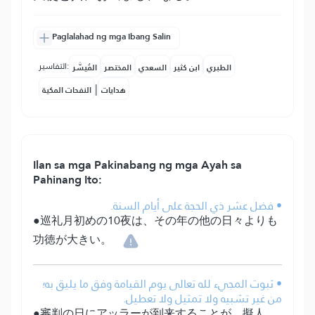
Paglalahad ng mga Ibang Salin
التفاسير:
الطبري
ابن كثير
السعدي
المختصر
المُيسَّر
|
هدايات
النفحات المكية
Ilan sa mga Pakinabang ng mga Ayah sa
Pahinang Ito:
• فضل عشر ذي الحجة على أيام السنة.
●巡礼月初めの10夜は、その年の他の日々よりも
功徳が大きい。
• ثبوت المجيء لله تعالى يوم القيامة وفق ما يليق به؛
من غير تشبيه ولا تمثيل ولا تعطيل.
●審判の日にアッラーが到来することが、擬人