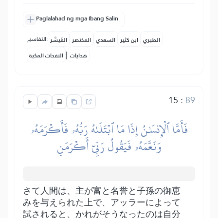
Paglalahad ng mga Ibang Salin
التفاسير:
الطبري
ابن كثير
السعدي
المختصر
المُيسَّر
|
هدايات
النفحات المكية
15
:
89
فَأَمَّا ٱلۡإِنسَٰنُ إِذَا مَا ٱبۡتَلَىٰهُ رَبُّهُۥ فَأَكۡرَمَهُۥ
وَنَعَّمَهُۥ فَيَقُولُ رَبِّيٓ أَكۡرَمَنِ
さて人間は、主が富と名誉と子孫の御恵
みを与えられた上で、アッラーによって
試されると、かれがそうなったのは自分