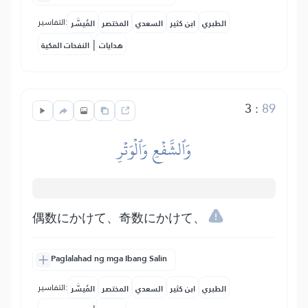
التفاسير:
الطبري
ابن كثير
السعدي
المختصر
المُيسَّر
|
هدايات
النفحات المكية
3
:
89
وَٱلشَّفۡعِ وَٱلۡوَتۡرِ
偶数にかけて、奇数にかけて、
Paglalahad ng mga Ibang Salin
التفاسير:
الطبري
ابن كثير
السعدي
المختصر
المُيسَّر