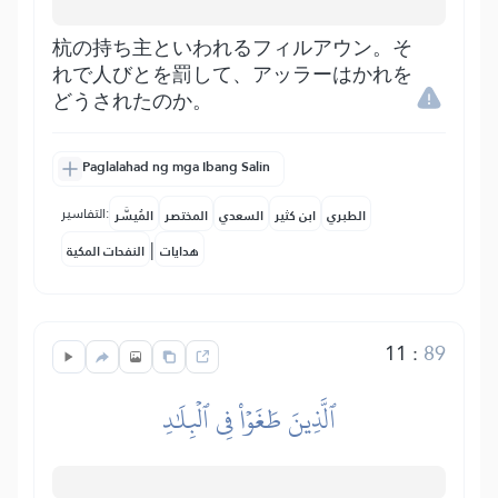
杭の持ち主といわれるフィルアウン。そ
れで人びとを罰して、アッラーはかれを
どうされたのか。
Paglalahad ng mga Ibang Salin
التفاسير:
الطبري
ابن كثير
السعدي
المختصر
المُيسَّر
|
هدايات
النفحات المكية
11
:
89
ٱلَّذِينَ طَغَوۡاْ فِي ٱلۡبِلَٰدِ