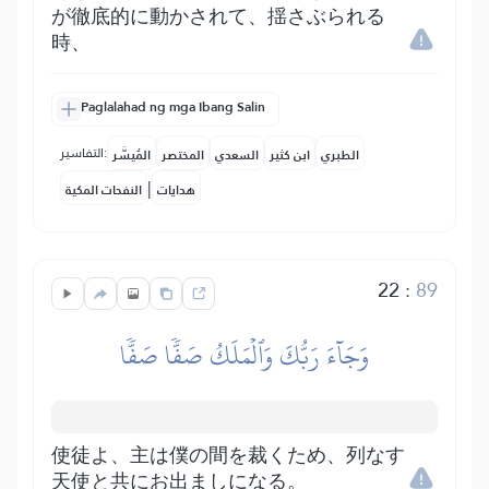
が徹底的に動かされて、揺さぶられる
時、
Paglalahad ng mga Ibang Salin
التفاسير:
الطبري
ابن كثير
السعدي
المختصر
المُيسَّر
|
هدايات
النفحات المكية
22
:
89
وَجَآءَ رَبُّكَ وَٱلۡمَلَكُ صَفّٗا صَفّٗا
使徒よ、主は僕の間を裁くため、列なす
天使と共にお出ましになる。