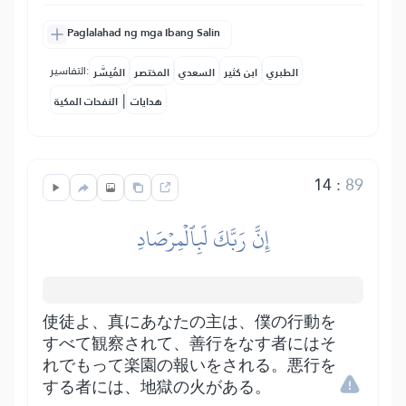
Paglalahad ng mga Ibang Salin
التفاسير:
الطبري
ابن كثير
السعدي
المختصر
المُيسَّر
|
هدايات
النفحات المكية
14
:
89
إِنَّ رَبَّكَ لَبِٱلۡمِرۡصَادِ
使徒よ、真にあなたの主は、僕の行動を
すべて観察されて、善行をなす者にはそ
れでもって楽園の報いをされる。悪行を
する者には、地獄の火がある。