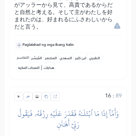
がアッラーから見て、高貴であるからだ
と自然と考える。そして主がわたしを好
まれたのは、好まれるにふさわしいから
だと言う。
Paglalahad ng mga Ibang Salin
التفاسير:
الطبري
ابن كثير
السعدي
المختصر
المُيسَّر
|
هدايات
النفحات المكية
16
:
89
وَأَمَّآ إِذَا مَا ٱبۡتَلَىٰهُ فَقَدَرَ عَلَيۡهِ رِزۡقَهُۥ فَيَقُولُ
رَبِّيٓ أَهَٰنَنِ