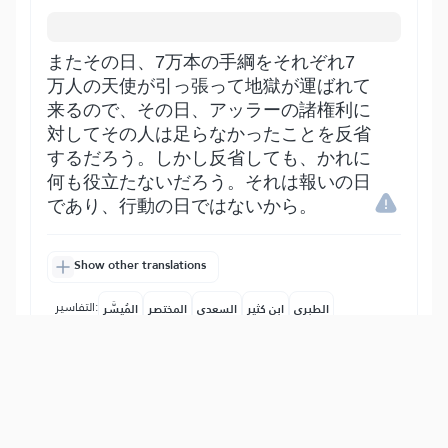
またその日、7万本の手綱をそれぞれ7
万人の天使が引っ張って地獄が運ばれて
来るので、その日、アッラーの諸権利に
対してその人は足らなかったことを反省
するだろう。しかし反省しても、かれに
何も役立たないだろう。それは報いの日
であり、行動の日ではないから。
Show other translations
التفاسير:
الطبري
ابن كثير
السعدي
المختصر
المُيسَّر
|
هدايات
النفحات المكية
24
:
89