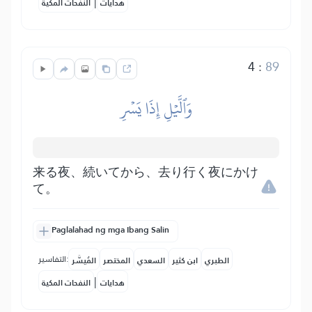
|
هدايات
النفحات المكية
4
:
89
وَٱلَّيۡلِ إِذَا يَسۡرِ
来る夜、続いてから、去り行く夜にかけ
て。
Paglalahad ng mga Ibang Salin
التفاسير:
الطبري
ابن كثير
السعدي
المختصر
المُيسَّر
|
هدايات
النفحات المكية