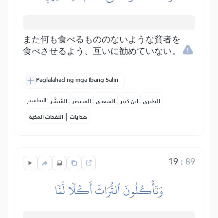
また何も食べるもののないような貧者を
食べさせるよう、互いに勧めていない。
Paglalahad ng mga Ibang Salin
التفاسير:
الطبري
ابن كثير
السعدي
المختصر
المُيسَّر
|
هدايات
النفحات المكية
19
:
89
وَتَأۡكُلُونَ ٱلتُّرَاثَ أَكۡلٗا لَّمّٗا