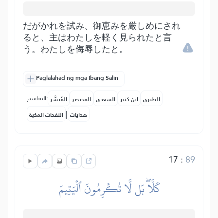
だがかれを試み、御恵みを厳しめにされ
ると、主はわたしを軽く見られたと言
う。わたしを侮辱したと。
Paglalahad ng mga Ibang Salin
التفاسير:
الطبري
ابن كثير
السعدي
المختصر
المُيسَّر
|
هدايات
النفحات المكية
17
:
89
كَلَّاۖ بَل لَّا تُكۡرِمُونَ ٱلۡيَتِيمَ