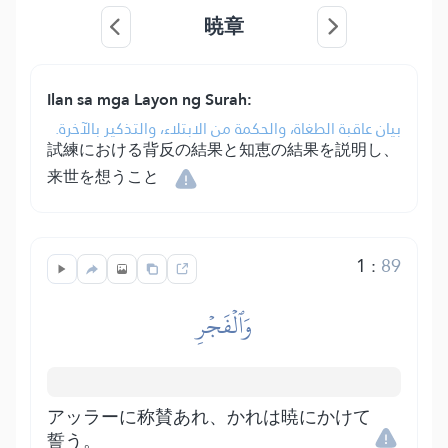
暁章
Ilan sa mga Layon ng Surah:
بيان عاقبة الطغاة، والحكمة من الابتلاء، والتذكير بالآخرة.
試練における背反の結果と知恵の結果を説明し、
来世を想うこと
1
:
89
وَٱلۡفَجۡرِ
アッラーに称賛あれ、かれは暁にかけて
誓う。