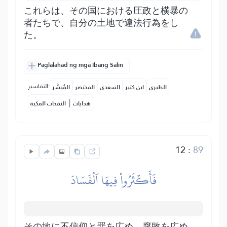
これらは、その国における圧政と横暴の
者たちで、自分の土地で違法行為をし
た。
Paglalahad ng mga Ibang Salin
التفاسير:
الطبري
ابن كثير
السعدي
المختصر
المُيسَّر
|
هدايات
النفحات المكية
12
:
89
فَأَكۡثَرُواْ فِيهَا ٱلۡفَسَادَ
その地に不信仰と罪を広め、腐敗を広め