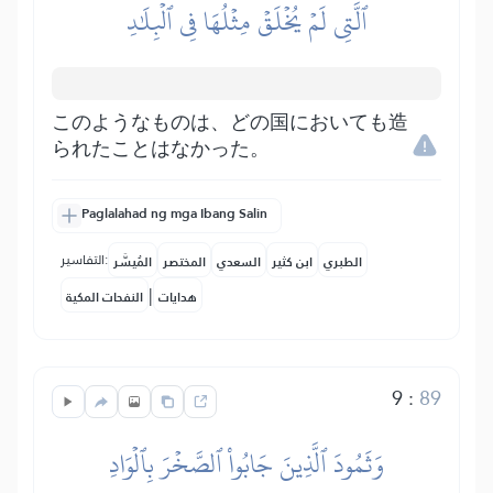
ٱلَّتِي لَمۡ يُخۡلَقۡ مِثۡلُهَا فِي ٱلۡبِلَٰدِ
このようなものは、どの国においても造
られたことはなかった。
Paglalahad ng mga Ibang Salin
التفاسير:
الطبري
ابن كثير
السعدي
المختصر
المُيسَّر
|
هدايات
النفحات المكية
9
:
89
وَثَمُودَ ٱلَّذِينَ جَابُواْ ٱلصَّخۡرَ بِٱلۡوَادِ