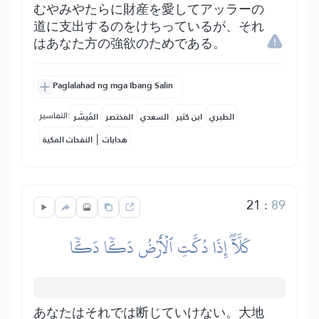
むやみやたらに財産を愛してアッラーの
道に支出するのをけちっているが、それ
はあなた方の強欲のためである。
Paglalahad ng mga Ibang Salin
التفاسير:
الطبري
ابن كثير
السعدي
المختصر
المُيسَّر
|
هدايات
النفحات المكية
21
:
89
كَلَّآۖ إِذَا دُكَّتِ ٱلۡأَرۡضُ دَكّٗا دَكّٗا
あなたはそれでは断じていけない。大地