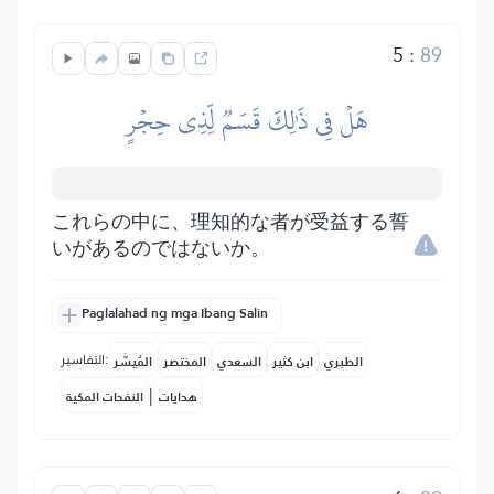
5
:
89
هَلۡ فِي ذَٰلِكَ قَسَمٞ لِّذِي حِجۡرٍ
これらの中に、理知的な者が受益する誓
いがあるのではないか。
Paglalahad ng mga Ibang Salin
التفاسير:
الطبري
ابن كثير
السعدي
المختصر
المُيسَّر
|
هدايات
النفحات المكية