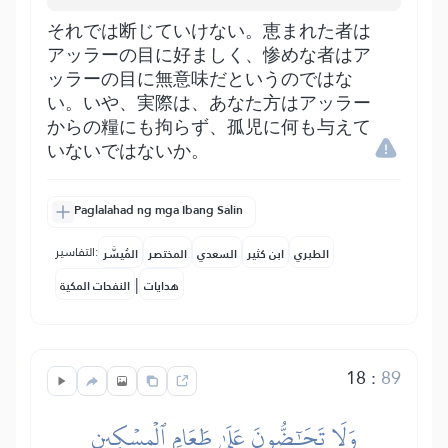
それでは断じていけない。恵まれた者は
アッラーの目に好ましく、惨めな者はア
ッラーの目に無意味だというのではな
い。いや、実際は、あなた方はアッラー
からの糧にも拘らず、孤児に何も与えて
いないではないか。
Paglalahad ng mga Ibang Salin
التفاسير:
الطبري
ابن كثير
السعدي
المختصر
المُيسَّر
|
هدايات
النفحات المكية
18
:
89
وَلَا تَحَٰٓضُّونَ عَلَىٰ طَعَامِ ٱلۡمِسۡكِينِ