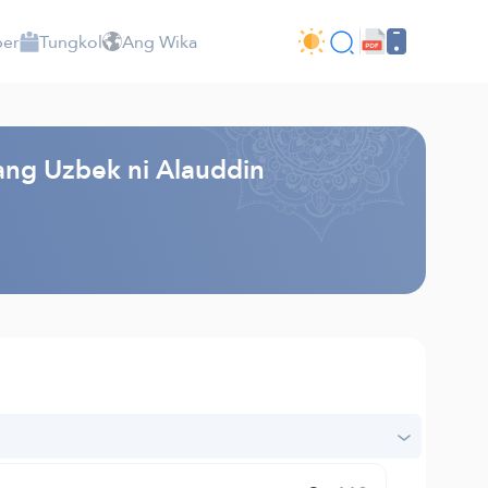
per
Tungkol
Ang Wika
ang Uzbek ni Alauddin