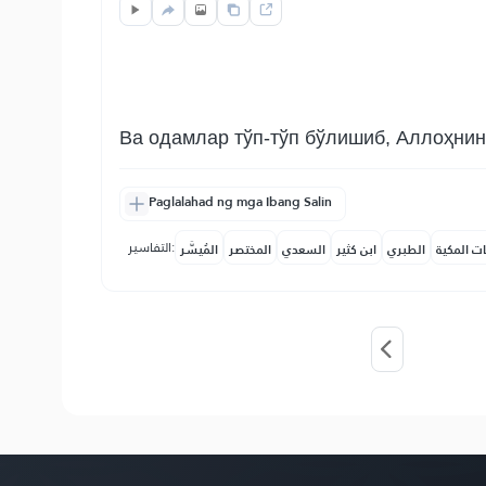
Ва одамлар тўп-тўп бўлишиб, Аллоҳнинг
Paglalahad ng mga Ibang Salin
التفاسير:
ات المكية
الطبري
ابن كثير
السعدي
المختصر
المُيسَّر