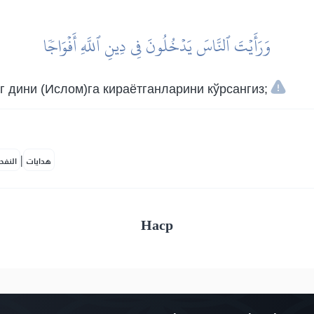
وَرَأَيۡتَ ٱلنَّاسَ يَدۡخُلُونَ فِي دِينِ ٱللَّهِ أَفۡوَاجٗا
 дини (Ислом)га кираётганларини кўрсангиз;
|
هدايات
النفح
Наср