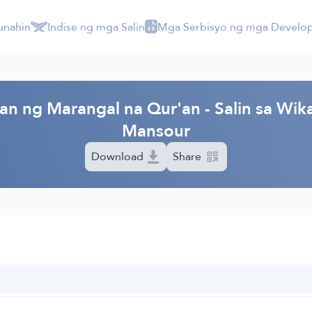
unahin
Indise ng mga Salin
Mga Serbisyo ng mga Develo
an ng Marangal na Qur'an - Salin sa Wik
Mansour
Download
Share