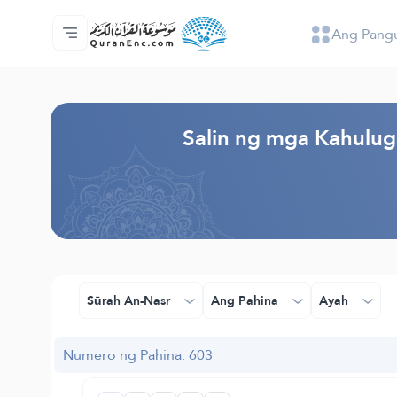
Ang Pang
Ang Pangunahin
Indise ng mga Salin
Audio
Mga Serbisyo ng mga Developer - API
Tungkol
makipag-ugnayan sa amin
Ang Wika
Browse Old Version
Salin ng mga Kahulug
Sūrah An-Nasr
Ang Pahina
Ayah
Numero ng Pahina: 603