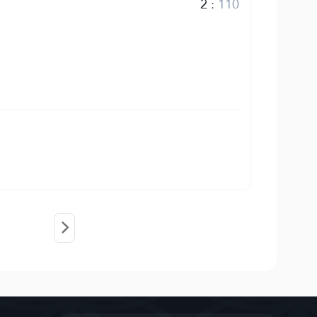
2
:
110