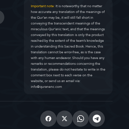
Important note:
It is noteworthy that no matter
how accurate any translation of the meanings of
the Qur’an may be, it will still fall short in
conveying the transcendent meanings of the
miraculous Qur’anic text, and that the meanings
conveyed by this translation is only the product
reached by the extent of the team’s knowledge
in understanding this Sacred Book. Hence, this
translation cannot be error-free, as is the case
with any human endeavor. Should you have any
remarks or recommendations concerning the
translation, please do not hesitate to write in the
comment box next to each verse on the
website, or send us an email via:
info@quranenc.com