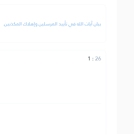
بيان آيات الله في تأييد المرسلين وإهلاك المكذبين.
1
:
26