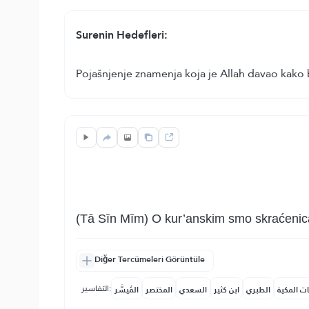
Surenin Hedefleri:
Pojašnjenje znamenja koja je Allah davao kako b
(Tā Sīn Mīm) O kur’anskim smo skraćenica
Diğer Tercümeleri Görüntüle
التفاسير:
ات المكية
الطبري
ابن كثير
السعدي
المختصر
المُيسَّر