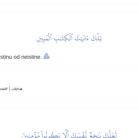
تِلۡكَ ءَايَٰتُ ٱلۡكِتَٰبِ ٱلۡمُبِينِ
stinu od neistine.
|
هدايات
النفح
لَعَلَّكَ بَٰخِعٞ نَّفۡسَكَ أَلَّا يَكُونُواْ مُؤۡمِنِينَ