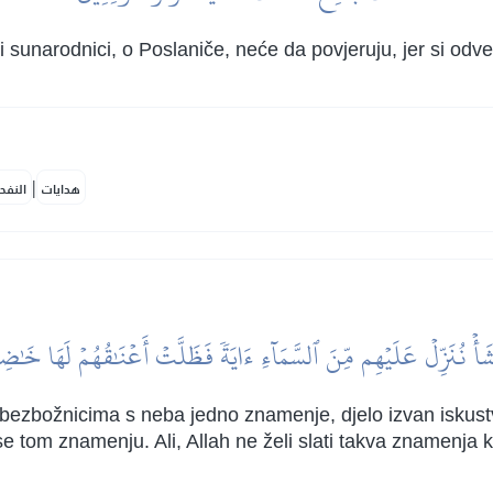
i sunarodnici, o Poslaniče, neće da povjeruju, jer si odve
|
هدايات
النفح
شَأۡ نُنَزِّلۡ عَلَيۡهِم مِّنَ ٱلسَّمَآءِ ءَايَةٗ فَظَلَّتۡ أَعۡنَٰقُهُمۡ لَهَا خَٰض
i bezbožnicima s neba jedno znamenje, djelo izvan iskust
 se tom znamenju. Ali, Allah ne želi slati takva znamenja k