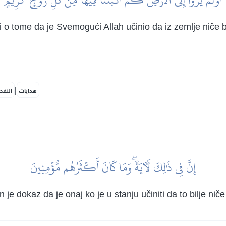
 o tome da je Svemogući Allah učinio da iz zemlje niče bilj
|
هدايات
النفح
إِنَّ فِي ذَٰلِكَ لَأٓيَةٗۖ وَمَا كَانَ أَكۡثَرُهُم مُّؤۡمِنِينَ
 je dokaz da je onaj ko je u stanju učiniti da to bilje niče 