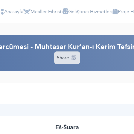
Anasayfa
Mealler Fihristi
Geliştirici Hizmetleri
Proje 
ercümesi - Muhtasar Kur'an-ı Kerim Tefs
Share
Eš-Šuara