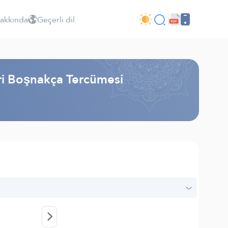
Hakkında
Geçerli dil
iri Boşnakça Tercümesi