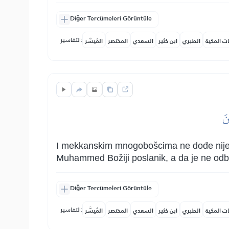
Diğer Tercümeleri Görüntüle
التفاسير:
ات المكية
الطبري
ابن كثير
السعدي
المختصر
المُيسَّر
نَ
I mekkanskim mnogobošcima ne dođe nijedn
Muhammed Božiji poslanik, a da je ne odbi
Diğer Tercümeleri Görüntüle
التفاسير:
ات المكية
الطبري
ابن كثير
السعدي
المختصر
المُيسَّر