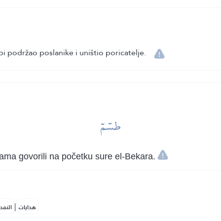
i podržao poslanike i uništio poricatelje.
طسٓمٓ
ma govorili na početku sure el-Bekara.
|
هدايات
النفح