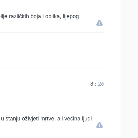
e različitih boja i oblika, lijepog
8
:
26
u stanju oživjeti mrtve, ali većina ljudi