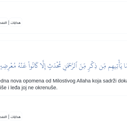
|
هدايات
النفح
َا يَأۡتِيهِم مِّن ذِكۡرٖ مِّنَ ٱلرَّحۡمَٰنِ مُحۡدَثٍ إِلَّا كَانُواْ عَنۡهُ مُعۡرِضِي
a nova opomena od Milostivog Allaha koja sadrži dokaz d
še i leđa joj ne okrenuše.
|
هدايات
النفح