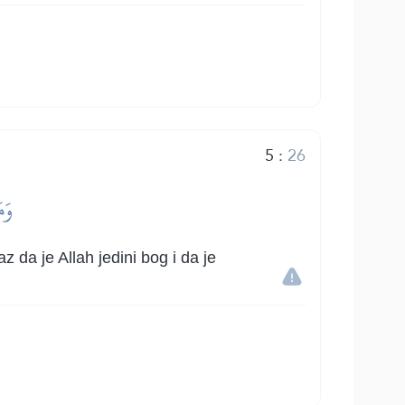
5
:
26
وَم
a je Allah jedini bog i da je