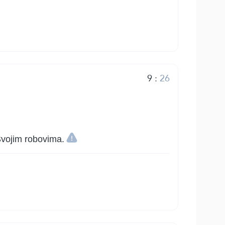
9
:
26
Svojim robovima.