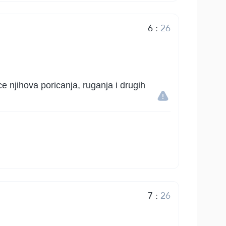
6
:
26
ce njihova poricanja, ruganja i drugih
7
:
26