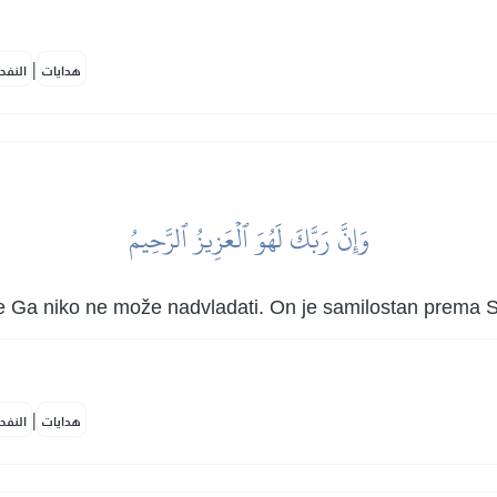
|
هدايات
النفح
وَإِنَّ رَبَّكَ لَهُوَ ٱلۡعَزِيزُ ٱلرَّحِيمُ
, te Ga niko ne može nadvladati. On je samilostan prema 
|
هدايات
النفح