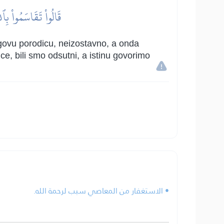
قَالُواْ تَقَاسَمُواْ بِٱلل
govu porodicu, neizostavno, a onda
ce, bili smo odsutni, a istinu govorimo
• الاستغفار من المعاصي سبب لرحمة الله.