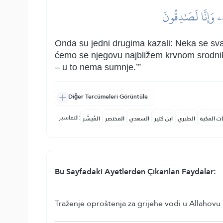
ِهِۦ وَإِنَّا لَصَٰدِقُونَ
Onda su jedni drugima kazali: Neka se sv
ćemo se njegovu najbližem krvnom srodniku 
– u to nema sumnje.’”
Diğer Tercümeleri Görüntüle
التفاسير:
ات المكية
الطبري
ابن كثير
السعدي
المختصر
المُيسَّر
Bu Sayfadaki Ayetlerden Çıkarılan Faydalar:
Traženje oproštenja za grijehe vodi u Allahovu 