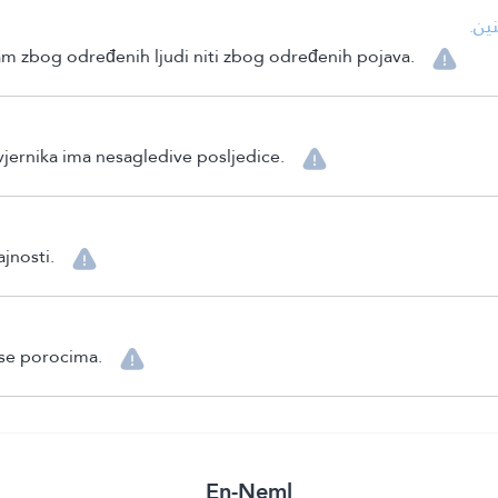
• ن
am zbog određenih ljudi niti zbog određenih pojava.
 vjernika ima nesagledive posljedice.
ajnosti.
 se porocima.
En-Neml