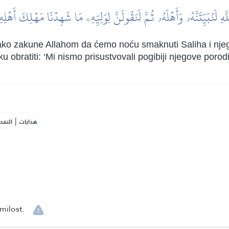
َّهِ لَنُبَيِّتَنَّهُۥ وَأَهۡلَهُۥ ثُمَّ لَنَقُولَنَّ لِوَلِيِّهِۦ مَا شَهِدۡنَا مَهۡلِكَ أَهۡل
ako zakune Allahom da ćemo noću smaknuti Saliha i nje
obratiti: ‘Mi nismo prisustvovali pogibiji njegove porodi
|
هدايات
النفح
milost.