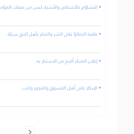
التشاؤم بالأشخاص والأشياء ليس من صفات المؤمني.
• عاقبة التمالؤ على الشر والمكر بأهل الحق سيئة.
• إعلان المنكر أقبح من الاستتار به.
• الإنكار على أهل الفسوق والفجور واجب.