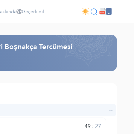
Hakkında
Geçerli dil
iri Boşnakça Tercümesi
49
:
27