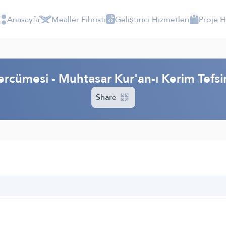
Anasayfa
Mealler Fihristi
Geliştirici Hizmetleri
Proje 
ercümesi - Muhtasar Kur'an-ı Kerim Tefs
Share