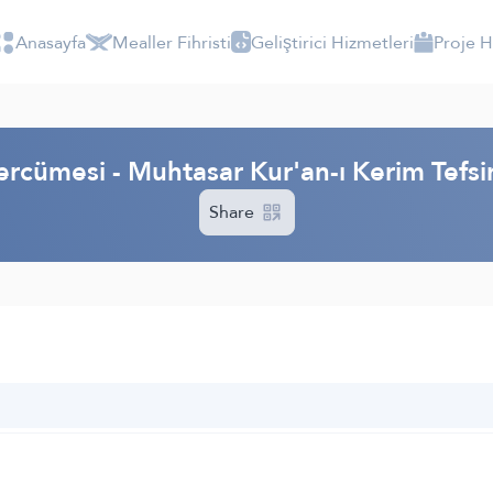
Anasayfa
Mealler Fihristi
Geliştirici Hizmetleri
Proje 
ercümesi - Muhtasar Kur'an-ı Kerim Tefs
Share