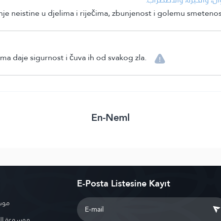
nje neistine u djelima i riječima, zbunjenost i golemu smetenos
ima daje sigurnost i čuva ih od svakog zla.
En-Neml
E-Posta Listesine Kayıt
موسو
موسوعة ال