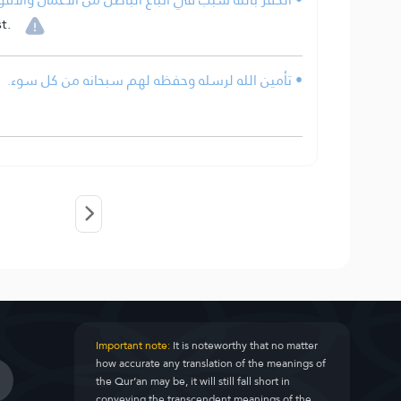
t.
• تأمين الله لرسله وحفظه لهم سبحانه من كل سوء.
Important note:
It is noteworthy that no matter
how accurate any translation of the meanings of
the Qur’an may be, it will still fall short in
conveying the transcendent meanings of the