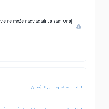
ko Me ne može nadvladati! Ja sam Onaj
• القرآن هداية وبشرى للمؤمنين.
الكفر بالله سبب في اتباع الباطل من الأعمال والأقوا.