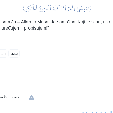
يَٰمُوسَىٰٓ إِنَّهُۥٓ أَنَا ٱللَّهُ ٱلۡعَزِيزُ ٱلۡحَكِيمُ
o sam Ja – Allah, o Musa! Ja sam Onaj Koji je silan, ni
 uređujem i propisujem!”
|
هدايات
النفح
a koji vjeruju.
• ل، والحيرة، والاضطراب