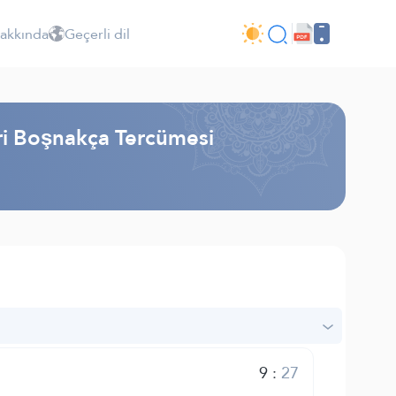
Hakkında
Geçerli dil
iri Boşnakça Tercümesi
9
:
27