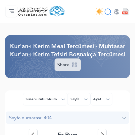
Anasayfa
Mealler Fihristi
Audio
Geliştirici Hizmetleri - API
Proje Hakkında
Biz bilen hab
Geçerli dil
Browse Old Version
Kur'an-ı Kerim Meal Tercümesi - Muhtasar
Kur'an-ı Kerim Tefsiri Boşnakça Tercümesi
Share
Sure Sûratu'r-Rûm
Sayfa
Ayet
Sayfa numarası: 404
Er-Rum