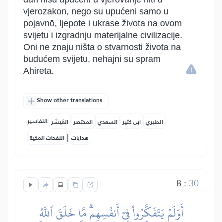
vjerozakon, nego su upućeni samo u
pojavnō, ljepote i ukrase života na ovom
svijetu i izgradnju materijalne civilizacije.
Oni ne znaju ništa o stvarnosti života na
budućem svijetu, nehajni su spram
Ahireta.
Show other translations
التفاسير:
الطبري
ابن كثير
السعدي
المختصر
المُيسَّر
|
هدايات
النفحات المكية
8
:
30
أَوَلَمۡ يَتَفَكَّرُواْ فِيٓ أَنفُسِهِمۗ مَّا خَلَقَ ٱللَّهُ