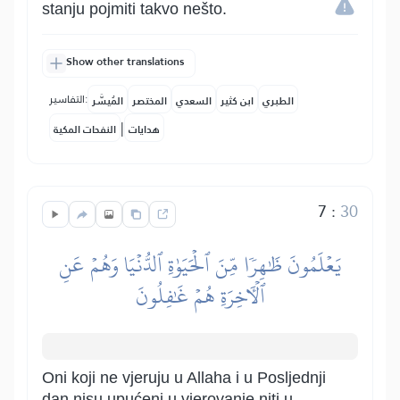
stanju pojmiti takvo nešto.
Show other translations
التفاسير:
الطبري
ابن كثير
السعدي
المختصر
المُيسَّر
|
هدايات
النفحات المكية
7
:
30
يَعۡلَمُونَ ظَٰهِرٗا مِّنَ ٱلۡحَيَوٰةِ ٱلدُّنۡيَا وَهُمۡ عَنِ
ٱلۡأٓخِرَةِ هُمۡ غَٰفِلُونَ
Oni koji ne vjeruju u Allaha i u Posljednji
dan nisu upućeni u vjerovanje niti u