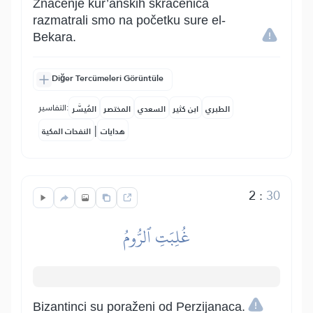
Značenje kur’anskih skraćenica
razmatrali smo na početku sure el-
Bekara.
Diğer Tercümeleri Görüntüle
التفاسير:
الطبري
ابن كثير
السعدي
المختصر
المُيسَّر
|
هدايات
النفحات المكية
2
:
30
غُلِبَتِ ٱلرُّومُ
Bizantinci su poraženi od Perzijanaca.