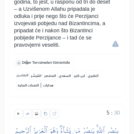
godina, to jest, u rasponu od tri do deset
– a Uzvišenom Allahu pripadala je
odluka i prije nego što će Perzijanci
izvojevati pobjedu nad Bizantincima, a
pripadat će i nakon što Bizantinci
pobijede Perzijance – i tad će se
pravovjerni veseliti.
Diğer Tercümeleri Görüntüle
التفاسير:
الطبري
ابن كثير
السعدي
المختصر
المُيسَّر
|
هدايات
النفحات المكية
5
:
30
بِنَصۡرِ ٱللَّهِۚ يَنصُرُ مَن يَشَآءُۖ وَهُوَ ٱلۡعَزِيزُ ٱلرَّحِيمُ