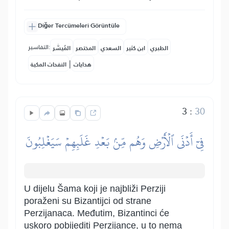
Diğer Tercümeleri Görüntüle
التفاسير:
الطبري
ابن كثير
السعدي
المختصر
المُيسَّر
|
هدايات
النفحات المكية
3
:
30
فِيٓ أَدۡنَى ٱلۡأَرۡضِ وَهُم مِّنۢ بَعۡدِ غَلَبِهِمۡ سَيَغۡلِبُونَ
U dijelu Šama koji je najbliži Perziji
poraženi su Bizantijci od strane
Perzijanaca. Međutim, Bizantinci će
uskoro pobijediti Perzijance, u to nema