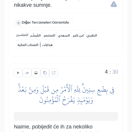
nikakve sumnje.
Diğer Tercümeleri Görüntüle
التفاسير:
الطبري
ابن كثير
السعدي
المختصر
المُيسَّر
|
هدايات
النفحات المكية
4
:
30
فِي بِضۡعِ سِنِينَۗ لِلَّهِ ٱلۡأَمۡرُ مِن قَبۡلُ وَمِنۢ بَعۡدُۚ
وَيَوۡمَئِذٖ يَفۡرَحُ ٱلۡمُؤۡمِنُونَ
Naime, pobijedit će ih za nekoliko