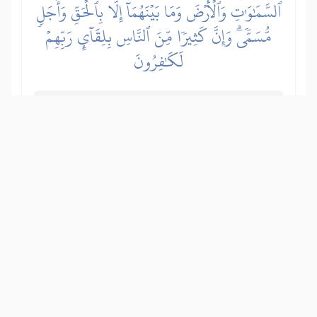
ٱلسَّمَٰوَٰتِ وَٱلۡأَرۡضَ وَمَا بَيۡنَهُمَآ إِلَّا بِٱلۡحَقِّ وَأَجَلٖ
مُّسَمّٗىۗ وَإِنَّ كَثِيرٗا مِّنَ ٱلنَّاسِ بِلِقَآيِٕ رَبِّهِمۡ
لَكَٰفِرُونَ
Zar bezbožnici poricatelji ne promisle o
sebi – kako ih je Svemogući Allah
stvorio iz ničeg, te o stvaranju nebesa i
Zemlje i svega što se između njih nalazi
– da su stvoreni s istinom, radi pravde i
da će trajati do određenog roka. A zbilja
mnogi ljudi ne vjeruju u Dan ustanuća i
susret s Allahom, te se zato ne
pripremaju za Sudnji dan, čineći dobra
djela, pomoću kojih bi stigli do Njegovog
zadovoljstva.