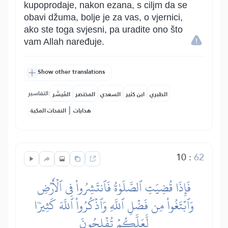
kupoprodaje, nakon ezana, s ciljm da se
obavi džuma, bolje je za vas, o vjernici,
ako ste toga svjesni, pa uradite ono što
vam Allah naređuje.
Show other translations
التفاسير:
الطبري
ابن كثير
السعدي
المختصر
المُيسَّر
|
هدايات
النفحات المكية
10
:
62
فَإِذَا قُضِيَتِ ٱلصَّلَوٰةُ فَٱنتَشِرُواْ فِي ٱلۡأَرۡضِ
وَٱبۡتَغُواْ مِن فَضۡلِ ٱللَّهِ وَٱذۡكُرُواْ ٱللَّهَ كَثِيرٗا
لَّعَلَّكُمۡ تُفۡلِحُونَ