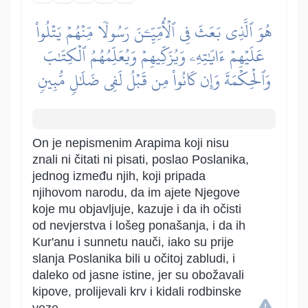
هُوَ ٱلَّذِي بَعَثَ فِي ٱلۡأُمِّيِّـۧنَ رَسُولٗا مِّنۡهُمۡ يَتۡلُواْ
عَلَيۡهِمۡ ءَايَٰتِهِۦ وَيُزَكِّيهِمۡ وَيُعَلِّمُهُمُ ٱلۡكِتَٰبَ
وَٱلۡحِكۡمَةَ وَإِن كَانُواْ مِن قَبۡلُ لَفِي ضَلَٰلٖ مُّبِينٖ
On je nepismenim Arapima koji nisu
znali ni čitati ni pisati, poslao Poslanika,
jednog između njih, koji pripada
njihovom narodu, da im ajete Njegove
koje mu objavljuje, kazuje i da ih očisti
od nevjerstva i lošeg ponašanja, i da ih
Kur'anu i sunnetu nauči, iako su prije
slanja Poslanika bili u očitoj zabludi, i
daleko od jasne istine, jer su obožavali
kipove, prolijevali krv i kidali rodbinske