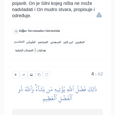
pojavili. On je Silni kojeg ništa ne može
nadvladati i On mudro stvara, propisuje i
određuje.
Diğer Tercümeleri Görüntüle
التفاسير:
الطبري
ابن كثير
السعدي
المختصر
المُيسَّر
|
هدايات
النفحات المكية
4
:
62
ذَٰلِكَ فَضۡلُ ٱللَّهِ يُؤۡتِيهِ مَن يَشَآءُۚ وَٱللَّهُ ذُو
ٱلۡفَضۡلِ ٱلۡعَظِيمِ