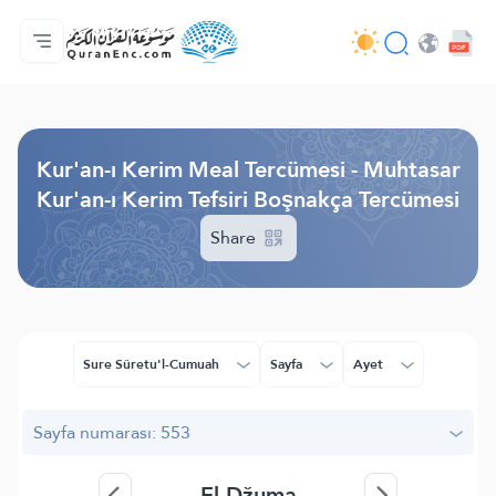
Anasayfa
Mealler Fihristi
Audio
Geliştirici Hizmetleri - API
Proje Hakkında
Biz bilen hab
Geçerli dil
Browse Old Version
Kur'an-ı Kerim Meal Tercümesi - Muhtasar
Kur'an-ı Kerim Tefsiri Boşnakça Tercümesi
Share
Sure Sûretu'l-Cumuah
Sayfa
Ayet
Sayfa numarası: 553
El-Džuma