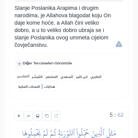
Slanje Poslanika Arapima i drugim
narodima, je Allahova blagodat koju On
daje kome hoće, a Allah čini veliko
dobro, a u to veliko dobro ubraja se i
slanje Poslanika ovog ummeta cijelom
čovječanstvu.
Diğer Tercümeleri Görüntüle
التفاسير:
الطبري
ابن كثير
السعدي
المختصر
المُيسَّر
|
هدايات
النفحات المكية
5
:
62
مَثَلُ ٱلَّذِينَ حُمِّلُواْ ٱلتَّوۡرَىٰةَ ثُمَّ لَمۡ يَحۡمِلُوهَا