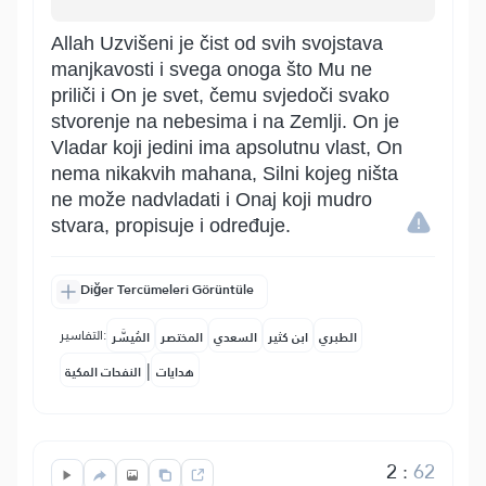
Allah Uzvišeni je čist od svih svojstava
manjkavosti i svega onoga što Mu ne
priliči i On je svet, čemu svjedoči svako
stvorenje na nebesima i na Zemlji. On je
Vladar koji jedini ima apsolutnu vlast, On
nema nikakvih mahana, Silni kojeg ništa
ne može nadvladati i Onaj koji mudro
stvara, propisuje i određuje.
Diğer Tercümeleri Görüntüle
التفاسير:
الطبري
ابن كثير
السعدي
المختصر
المُيسَّر
|
هدايات
النفحات المكية
2
:
62