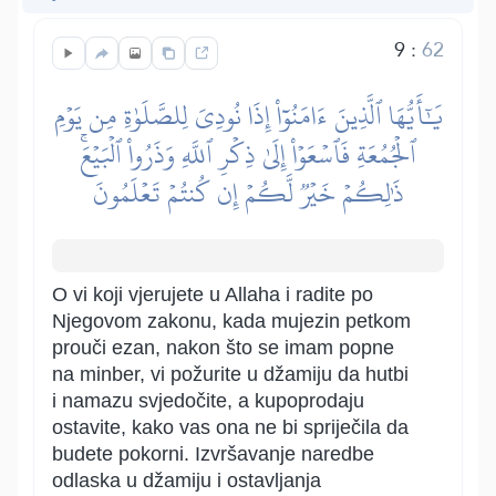
9
:
62
يَٰٓأَيُّهَا ٱلَّذِينَ ءَامَنُوٓاْ إِذَا نُودِيَ لِلصَّلَوٰةِ مِن يَوۡمِ
ٱلۡجُمُعَةِ فَٱسۡعَوۡاْ إِلَىٰ ذِكۡرِ ٱللَّهِ وَذَرُواْ ٱلۡبَيۡعَۚ
ذَٰلِكُمۡ خَيۡرٞ لَّكُمۡ إِن كُنتُمۡ تَعۡلَمُونَ
O vi koji vjerujete u Allaha i radite po
Njegovom zakonu, kada mujezin petkom
prouči ezan, nakon što se imam popne
na minber, vi požurite u džamiju da hutbi
i namazu svjedočite, a kupoprodaju
ostavite, kako vas ona ne bi spriječila da
budete pokorni. Izvršavanje naredbe
odlaska u džamiju i ostavljanja