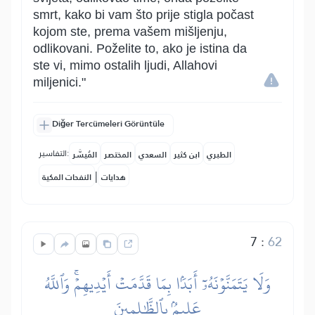
smrt, kako bi vam što prije stigla počast
kojom ste, prema vašem mišljenju,
odlikovani. Poželite to, ako je istina da
ste vi, mimo ostalih ljudi, Allahovi
miljenici."
Diğer Tercümeleri Görüntüle
التفاسير:
الطبري
ابن كثير
السعدي
المختصر
المُيسَّر
|
هدايات
النفحات المكية
7
:
62
وَلَا يَتَمَنَّوۡنَهُۥٓ أَبَدَۢا بِمَا قَدَّمَتۡ أَيۡدِيهِمۡۚ وَٱللَّهُ
عَلِيمُۢ بِٱلظَّٰلِمِينَ