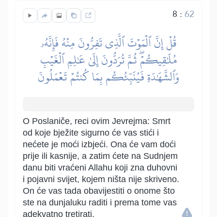
8
:
62
قُلۡ إِنَّ ٱلۡمَوۡتَ ٱلَّذِي تَفِرُّونَ مِنۡهُ فَإِنَّهُۥ
مُلَٰقِيكُمۡۖ ثُمَّ تُرَدُّونَ إِلَىٰ عَٰلِمِ ٱلۡغَيۡبِ
وَٱلشَّهَٰدَةِ فَيُنَبِّئُكُم بِمَا كُنتُمۡ تَعۡمَلُونَ
O Poslaniče, reci ovim Jevrejma: Smrt
od koje bježite sigurno će vas stići i
nećete je moći izbjeći. Ona će vam doći
prije ili kasnije, a zatim ćete na Sudnjem
danu biti vraćeni Allahu koji zna duhovni
i pojavni svijet, kojem ništa nije skriveno.
On će vas tada obavijestiti o onome što
ste na dunjaluku raditi i prema tome vas
adekvatno tretirati.