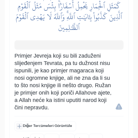
كَمَثَلِ ٱلۡحِمَارِ يَحۡمِلُ أَسۡفَارَۢاۚ بِئۡسَ مَثَلُ ٱلۡقَوۡمِ
ٱلَّذِينَ كَذَّبُواْ بِـَٔايَٰتِ ٱللَّهِۚ وَٱللَّهُ لَا يَهۡدِي ٱلۡقَوۡمَ
ٱلظَّٰلِمِينَ
Primjer Jevreja koji su bili zaduženi
slijeđenjem Tevrata, pa tu dužnost nisu
ispunili, je kao primjer magaraca koji
nosi ogromne knjige, ali ne zna da li su
to što nosi knjige ili nešto drugo. Ružan
je primjer onih koji poriči Allahove ajete,
a Allah neće ka istini uputiti narod koji
čini nepravdu.
Diğer Tercümeleri Görüntüle