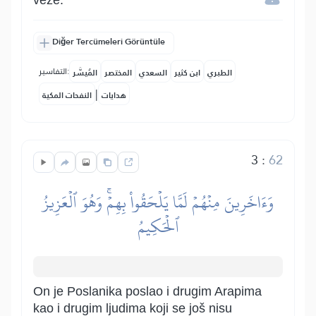
veze.
Diğer Tercümeleri Görüntüle
التفاسير:
الطبري
ابن كثير
السعدي
المختصر
المُيسَّر
|
هدايات
النفحات المكية
3
:
62
وَءَاخَرِينَ مِنۡهُمۡ لَمَّا يَلۡحَقُواْ بِهِمۡۚ وَهُوَ ٱلۡعَزِيزُ
ٱلۡحَكِيمُ
On je Poslanika poslao i drugim Arapima
kao i drugim ljudima koji se još nisu