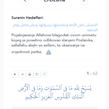
Surenin Hedefleri:
الامتنان على الأمة وتفضيلها برسولها، وبيان فضل يوم
الجمعة.
Pojašnjavanje Allahove blagodati ovom ummetu
kojeg je posebno odlikovao slanjem Poslanika,
sallallahu alejhi ve sellem, te ukazivanje na
vrijednosti petka.
1
:
62
يُسَبِّحُ لِلَّهِ مَا فِي ٱلسَّمَٰوَٰتِ وَمَا فِي ٱلۡأَرۡضِ
ٱلۡمَلِكِ ٱلۡقُدُّوسِ ٱلۡعَزِيزِ ٱلۡحَكِيمِ