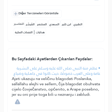
Diğer Tercümeleri Görüntüle
التفاسير:
الطبري
ابن كثير
السعدي
المختصر
المُيسَّر
|
هدايات
النفحات المكية
Bu Sayfadaki Ayetlerden Çıkarılan Faydalar:
• عظم منة النبي صلى الله عليه وسلم على البشرية
عامة وعلى العرب خصوصًا، حيث كانوا في جاهلية وضياع.
Ajeti ukazuju na veličinu blagodati Poslanika,
sallallahu alejhi ve sellem, čija blagodat obuhvata
cijelo čovječanstvo, općenito, a Arape posebno,
jer su oni prije toga bili u neznanju i zabludi.