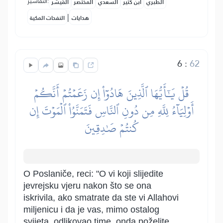
التفاسير:
الطبري
ابن كثير
السعدي
المختصر
المُيسَّر
|
هدايات
النفحات المكية
6
:
62
قُلۡ يَٰٓأَيُّهَا ٱلَّذِينَ هَادُوٓاْ إِن زَعَمۡتُمۡ أَنَّكُمۡ
أَوۡلِيَآءُ لِلَّهِ مِن دُونِ ٱلنَّاسِ فَتَمَنَّوُاْ ٱلۡمَوۡتَ إِن
كُنتُمۡ صَٰدِقِينَ
O Poslaniče, reci: "O vi koji slijedite
jevrejsku vjeru nakon što se ona
iskrivila, ako smatrate da ste vi Allahovi
miljenicu i da je vas, mimo ostalog
svijeta, odlikovao time, onda poželite