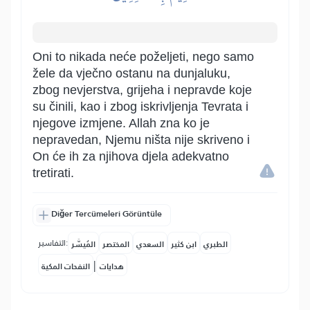
Oni to nikada neće poželjeti, nego samo
žele da vječno ostanu na dunjaluku,
zbog nevjerstva, grijeha i nepravde koje
su činili, kao i zbog iskrivljenja Tevrata i
njegove izmjene. Allah zna ko je
nepravedan, Njemu ništa nije skriveno i
On će ih za njihova djela adekvatno
tretirati.
Diğer Tercümeleri Görüntüle
التفاسير:
الطبري
ابن كثير
السعدي
المختصر
المُيسَّر
|
هدايات
النفحات المكية