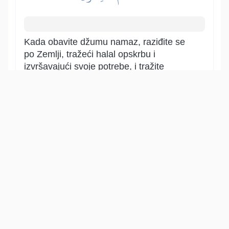
Kada obavite džumu namaz, raziđite se
po Zemlji, tražeći halal opskrbu i
izvršavajući svoje potrebe, i tražite
Alahove blagodati kroz sticanje halal
opskrbe i halal zarade, te pri tom
traženju i sticanju zarade, Allaha mnogo
spominjite. Nemojte zbog vašeg traženja
opskrbe zaboraviti na spominjanje
Allaha, ukoliko želite da postignete vaše
cljeve i da se sačuvate onoga čega
strahujete.
Show other translations
التفاسير:
الطبري
ابن كثير
السعدي
المختصر
المُيسَّر