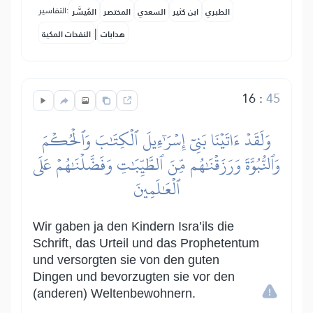
التفاسير:
الطبري
ابن كثير
السعدي
المختصر
المُيسَّر
|
هدايات
النفحات المكية
16
:
45
وَلَقَدۡ ءَاتَيۡنَا بَنِيٓ إِسۡرَٰٓءِيلَ ٱلۡكِتَٰبَ وَٱلۡحُكۡمَ
وَٱلنُّبُوَّةَ وَرَزَقۡنَٰهُم مِّنَ ٱلطَّيِّبَٰتِ وَفَضَّلۡنَٰهُمۡ عَلَى
ٱلۡعَٰلَمِينَ
Wir gaben ja den Kindern Isra’ils die
Schrift, das Urteil und das Prophetentum
und versorgten sie von den guten
Dingen und bevorzugten sie vor den
(anderen) Weltenbewohnern.