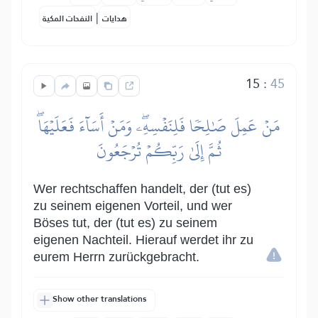
|
هدايات
النفحات المكية
15
:
45
مَنۡ عَمِلَ صَٰلِحٗا فَلِنَفۡسِهِۦۖ وَمَنۡ أَسَآءَ فَعَلَيۡهَاۖ
ثُمَّ إِلَىٰ رَبِّكُمۡ تُرۡجَعُونَ
Wer rechtschaffen handelt, der (tut es)
zu seinem eigenen Vorteil, und wer
Böses tut, der (tut es) zu seinem
eigenen Nachteil. Hierauf werdet ihr zu
eurem Herrn zurückgebracht.
Show other translations