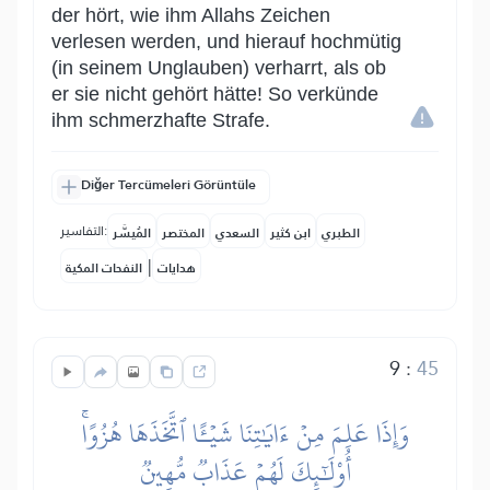
der hört, wie ihm Allahs Zeichen
verlesen werden, und hierauf hochmütig
(in seinem Unglauben) verharrt, als ob
er sie nicht gehört hätte! So verkünde
ihm schmerzhafte Strafe.
Diğer Tercümeleri Görüntüle
التفاسير:
الطبري
ابن كثير
السعدي
المختصر
المُيسَّر
|
هدايات
النفحات المكية
9
:
45
وَإِذَا عَلِمَ مِنۡ ءَايَٰتِنَا شَيۡـًٔا ٱتَّخَذَهَا هُزُوًاۚ
أُوْلَٰٓئِكَ لَهُمۡ عَذَابٞ مُّهِينٞ