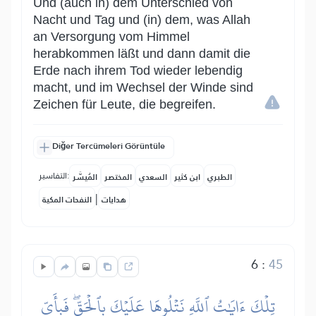
Und (auch in) dem Unterschied von
Nacht und Tag und (in) dem, was Allah
an Versorgung vom Himmel
herabkommen läßt und dann damit die
Erde nach ihrem Tod wieder lebendig
macht, und im Wechsel der Winde sind
Zeichen für Leute, die begreifen.
Diğer Tercümeleri Görüntüle
التفاسير:
الطبري
ابن كثير
السعدي
المختصر
المُيسَّر
|
هدايات
النفحات المكية
6
:
45
تِلۡكَ ءَايَٰتُ ٱللَّهِ نَتۡلُوهَا عَلَيۡكَ بِٱلۡحَقِّۖ فَبِأَيِّ