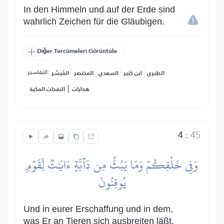
In den Himmeln und auf der Erde sind
wahrlich Zeichen für die Gläubigen.
Diğer Tercümeleri Görüntüle
التفاسير:
الطبري
ابن كثير
السعدي
المختصر
المُيسَّر
|
هدايات
النفحات المكية
4
:
45
وَفِي خَلۡقِكُمۡ وَمَا يَبُثُّ مِن دَآبَّةٍ ءَايَٰتٞ لِّقَوۡمٖ
يُوقِنُونَ
Und in eurer Erschaffung und in dem,
was Er an Tieren sich ausbreiten läßt,