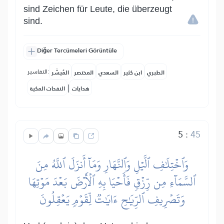
sind Zeichen für Leute, die überzeugt
sind.
Diğer Tercümeleri Görüntüle
التفاسير:
الطبري
ابن كثير
السعدي
المختصر
المُيسَّر
|
هدايات
النفحات المكية
5
:
45
وَٱخۡتِلَٰفِ ٱلَّيۡلِ وَٱلنَّهَارِ وَمَآ أَنزَلَ ٱللَّهُ مِنَ
ٱلسَّمَآءِ مِن رِّزۡقٖ فَأَحۡيَا بِهِ ٱلۡأَرۡضَ بَعۡدَ مَوۡتِهَا
وَتَصۡرِيفِ ٱلرِّيَٰحِ ءَايَٰتٞ لِّقَوۡمٖ يَعۡقِلُونَ