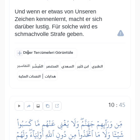
Und wenn er etwas von Unseren
Zeichen kennenlernt, macht er sich
darüber lustig. Für solche wird es
schmachvolle Strafe geben.
Diğer Tercümeleri Görüntüle
التفاسير:
الطبري
ابن كثير
السعدي
المختصر
المُيسَّر
|
هدايات
النفحات المكية
10
:
45
مِّن وَرَآئِهِمۡ جَهَنَّمُۖ وَلَا يُغۡنِي عَنۡهُم مَّا كَسَبُواْ
شَيۡـٔٗا وَلَا مَا ٱتَّخَذُواْ مِن دُونِ ٱللَّهِ أَوۡلِيَآءَۖ وَلَهُمۡ