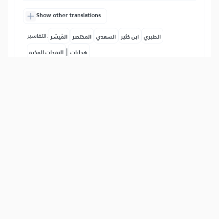
Show other translations
التفاسير:
الطبري
ابن كثير
السعدي
المختصر
المُيسَّر
|
هدايات
النفحات المكية
17
:
45
وَءَاتَيۡنَٰهُم بَيِّنَٰتٖ مِّنَ ٱلۡأَمۡرِۖ فَمَا ٱخۡتَلَفُوٓاْ إِلَّا
مِنۢ بَعۡدِ مَا جَآءَهُمُ ٱلۡعِلۡمُ بَغۡيَۢا بَيۡنَهُمۡۚ إِنَّ رَبَّكَ
يَقۡضِي بَيۡنَهُمۡ يَوۡمَ ٱلۡقِيَٰمَةِ فِيمَا كَانُواْ فِيهِ
يَخۡتَلِفُونَ
Und Wir gaben ihnen klare Beweise in
der Angelegenheit (der Religion). Sie