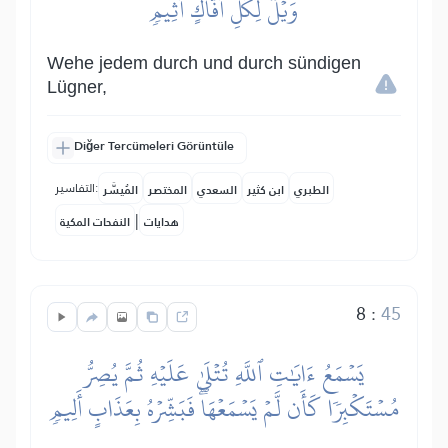
وَيۡلٞ لِّكُلِّ أَفَّاكٍ أَثِيمٖ
Wehe jedem durch und durch sündigen
Lügner,
Diğer Tercümeleri Görüntüle
التفاسير:
الطبري
ابن كثير
السعدي
المختصر
المُيسَّر
|
هدايات
النفحات المكية
8
:
45
يَسۡمَعُ ءَايَٰتِ ٱللَّهِ تُتۡلَىٰ عَلَيۡهِ ثُمَّ يُصِرُّ
مُسۡتَكۡبِرٗا كَأَن لَّمۡ يَسۡمَعۡهَاۖ فَبَشِّرۡهُ بِعَذَابٍ أَلِيمٖ