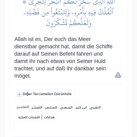
۞ ٱللَّهُ ٱلَّذِي سَخَّرَ لَكُمُ ٱلۡبَحۡرَ لِتَجۡرِيَ
ٱلۡفُلۡكُ فِيهِ بِأَمۡرِهِۦ وَلِتَبۡتَغُواْ مِن فَضۡلِهِۦ
وَلَعَلَّكُمۡ تَشۡكُرُونَ
Allah ist es, Der euch das Meer
dienstbar gemacht hat, damit die Schiffe
darauf auf Seinen Befehl fahren und
damit ihr nach etwas von Seiner Huld
trachtet, und auf daß ihr dankbar sein
möget.
Diğer Tercümeleri Görüntüle
التفاسير:
الطبري
ابن كثير
السعدي
المختصر
المُيسَّر
|
هدايات
النفحات المكية