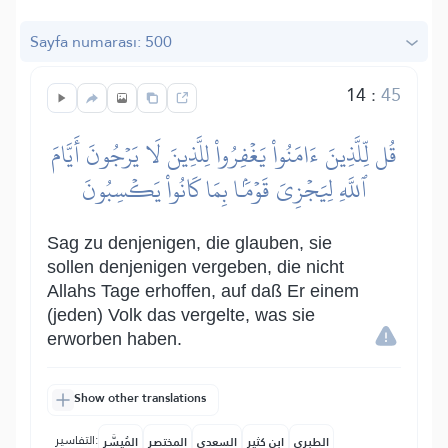
Sayfa numarası: 500
14
:
45
قُل لِّلَّذِينَ ءَامَنُواْ يَغۡفِرُواْ لِلَّذِينَ لَا يَرۡجُونَ أَيَّامَ
ٱللَّهِ لِيَجۡزِيَ قَوۡمَۢا بِمَا كَانُواْ يَكۡسِبُونَ
Sag zu denjenigen, die glauben, sie
sollen denjenigen vergeben, die nicht
Allahs Tage erhoffen, auf daß Er einem
(jeden) Volk das vergelte, was sie
erworben haben.
Show other translations
التفاسير:
الطبري
ابن كثير
السعدي
المختصر
المُيسَّر