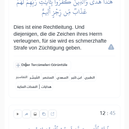
هَٰذَا هُدٗىۖ وَٱلَّذِينَ كَفَرُواْ بِـَٔايَٰتِ رَبِّهِمۡ لَهُمۡ
عَذَابٞ مِّن رِّجۡزٍ أَلِيمٌ
Dies ist eine Rechtleitung. Und
diejenigen, die die Zeichen ihres Herrn
verleugnen, für sie wird es schmerzhafte
Strafe von Züchtigung geben.
Diğer Tercümeleri Görüntüle
التفاسير:
الطبري
ابن كثير
السعدي
المختصر
المُيسَّر
|
هدايات
النفحات المكية
12
:
45