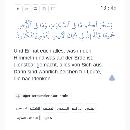
13
:
45
وَسَخَّرَ لَكُم مَّا فِي ٱلسَّمَٰوَٰتِ وَمَا فِي ٱلۡأَرۡضِ
جَمِيعٗا مِّنۡهُۚ إِنَّ فِي ذَٰلِكَ لَأٓيَٰتٖ لِّقَوۡمٖ يَتَفَكَّرُونَ
Und Er hat euch alles, was in den
Himmeln und was auf der Erde ist,
dienstbar gemacht, alles von Sich aus.
Darin sind wahrlich Zeichen für Leute,
die nachdenken.
Diğer Tercümeleri Görüntüle
التفاسير:
الطبري
ابن كثير
السعدي
المختصر
المُيسَّر
|
هدايات
النفحات المكية