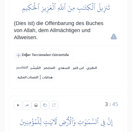
تَنزِيلُ ٱلۡكِتَٰبِ مِنَ ٱللَّهِ ٱلۡعَزِيزِ ٱلۡحَكِيمِ
(Dies ist) die Offenbarung des Buches
von Allah, dem Allmächtigen und
Allweisen.
Diğer Tercümeleri Görüntüle
التفاسير:
الطبري
ابن كثير
السعدي
المختصر
المُيسَّر
|
هدايات
النفحات المكية
3
:
45
إِنَّ فِي ٱلسَّمَٰوَٰتِ وَٱلۡأَرۡضِ لَأٓيَٰتٖ لِّلۡمُؤۡمِنِينَ