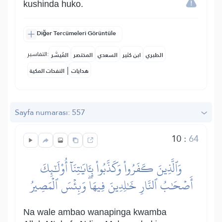
kushinda huko.
Diğer Tercümeleri Görüntüle
التفاسير:
الطبري
ابن كثير
السعدي
المختصر
المُيسَّر
|
هدايات
النفحات المكية
Sayfa numarası: 557
10
:
64
وَٱلَّذِينَ كَفَرُواْ وَكَذَّبُواْ بِـَٔايَٰتِنَآ أُوْلَٰٓئِكَ
أَصۡحَٰبُ ٱلنَّارِ خَٰلِدِينَ فِيهَاۖ وَبِئۡسَ ٱلۡمَصِيرُ
Na wale ambao wanapinga kwamba