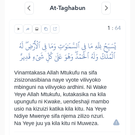
At-Taghabun
1
:
64
يُسَبِّحُ لِلَّهِ مَا فِي ٱلسَّمَٰوَٰتِ وَمَا فِي ٱلۡأَرۡضِۖ لَهُ
ٱلۡمُلۡكُ وَلَهُ ٱلۡحَمۡدُۖ وَهُوَ عَلَىٰ كُلِّ شَيۡءٖ قَدِيرٌ
Vinamtakasa Allah Mtukufu na sifa
zisizonasibiana naye vyote vilivyoko
mbinguni na vilivyoko ardhini. Ni Wake
Yeye Allah Mtukufu, kutakasika na kila
upungufu ni Kwake, uendeshaji mambo
usio na kizuizi katika kila kitu. Na Yeye
Ndiye Mwenye sifa njema zilizo nzuri.
Na Yeye juu ya kila kitu ni Muweza.