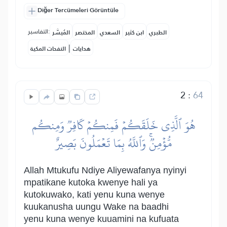
Diğer Tercümeleri Görüntüle
التفاسير:
الطبري
ابن كثير
السعدي
المختصر
المُيسَّر
|
هدايات
النفحات المكية
2
:
64
هُوَ ٱلَّذِي خَلَقَكُمۡ فَمِنكُمۡ كَافِرٞ وَمِنكُم
مُّؤۡمِنٞۚ وَٱللَّهُ بِمَا تَعۡمَلُونَ بَصِيرٌ
Allah Mtukufu Ndiye Aliyewafanya nyinyi
mpatikane kutoka kwenye hali ya
kutokuwako, kati yenu kuna wenye
kuukanusha uungu Wake na baadhi
yenu kuna wenye kuuamini na kufuata