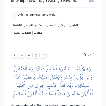
kuwalipa kwa hayo Siku ya Kiyama.
Diğer Tercümeleri Görüntüle
التفاسير:
الطبري
ابن كثير
السعدي
المختصر
المُيسَّر
|
هدايات
النفحات المكية
9
:
64
يَوۡمَ يَجۡمَعُكُمۡ لِيَوۡمِ ٱلۡجَمۡعِۖ ذَٰلِكَ يَوۡمُ ٱلتَّغَابُنِۗ
وَمَن يُؤۡمِنۢ بِٱللَّهِ وَيَعۡمَلۡ صَٰلِحٗا يُكَفِّرۡ عَنۡهُ
سَيِّـَٔاتِهِۦ وَيُدۡخِلۡهُ جَنَّٰتٖ تَجۡرِي مِن تَحۡتِهَا
ٱلۡأَنۡهَٰرُ خَٰلِدِينَ فِيهَآ أَبَدٗاۚ ذَٰلِكَ ٱلۡفَوۡزُ ٱلۡعَظِيمُ