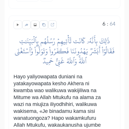
6
:
64
ذَٰلِكَ بِأَنَّهُۥ كَانَت تَّأۡتِيهِمۡ رُسُلُهُم بِٱلۡبَيِّنَٰتِ
فَقَالُوٓاْ أَبَشَرٞ يَهۡدُونَنَا فَكَفَرُواْ وَتَوَلَّواْۖ وَّٱسۡتَغۡنَى
ٱللَّهُۚ وَٱللَّهُ غَنِيٌّ حَمِيدٞ
Hayo yaliyowapata duniani na
yatakayowapata kesho Akhera ni
kwamba wao walikuwa wakijiliwa na
Mitume wa Allah Mtukufu na alama za
wazi na miujiza iliyodhihiri, walikuwa
wakisema, «Je binadamu kama sisi
wanatuongoza? Hapo wakamkufuru
Allah Mtukufu, wakaukanusha ujumbe