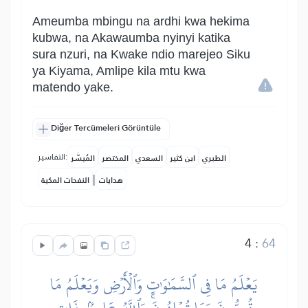
Ameumba mbingu na ardhi kwa hekima
kubwa, na Akawaumba nyinyi katika
sura nzuri, na Kwake ndio marejeo Siku
ya Kiyama, Amlipe kila mtu kwa
matendo yake.
Diğer Tercümeleri Görüntüle
التفاسير:
الطبري
ابن كثير
السعدي
المختصر
المُيسَّر
|
هدايات
النفحات المكية
4
:
64
يَعۡلَمُ مَا فِي ٱلسَّمَٰوَٰتِ وَٱلۡأَرۡضِ وَيَعۡلَمُ مَا