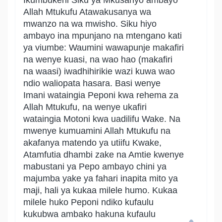
Ikumbukeni Siku ya Mkusanyo ambayo
Allah Mtukufu Atawakusanya wa
mwanzo na wa mwisho. Siku hiyo
ambayo ina mpunjano na mtengano kati
ya viumbe: Waumini wawapunje makafiri
na wenye kuasi, na wao hao (makafiri
na waasi) iwadhihirikie wazi kuwa wao
ndio waliopata hasara. Basi wenye
Imani wataingia Peponi kwa rehema za
Allah Mtukufu, na wenye ukafiri
wataingia Motoni kwa uadilifu Wake. Na
mwenye kumuamini Allah Mtukufu na
akafanya matendo ya utiifu Kwake,
Atamfutia dhambi zake na Amtie kwenye
mabustani ya Pepo ambayo chini ya
majumba yake ya fahari inapita mito ya
maji, hali ya kukaa milele humo. Kukaa
milele huko Peponi ndiko kufaulu
kukubwa ambako hakuna kufaulu