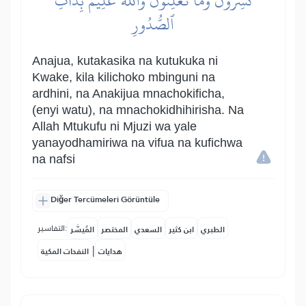
تُسِرُّونَ وَمَا تُعۡلِنُونَۚ وَٱللَّهُ عَلِيمُۢ بِذَاتِ
ٱلصُّدُورِ
Anajua, kutakasika na kutukuka ni
Kwake, kila kilichoko mbinguni na
ardhini, na Anakijua mnachokificha,
(enyi watu), na mnachokidhihirisha. Na
Allah Mtukufu ni Mjuzi wa yale
yanayodhamiriwa na vifua na kufichwa
na nafsi
Diğer Tercümeleri Görüntüle
التفاسير:
الطبري
ابن كثير
السعدي
المختصر
المُيسَّر
|
هدايات
النفحات المكية