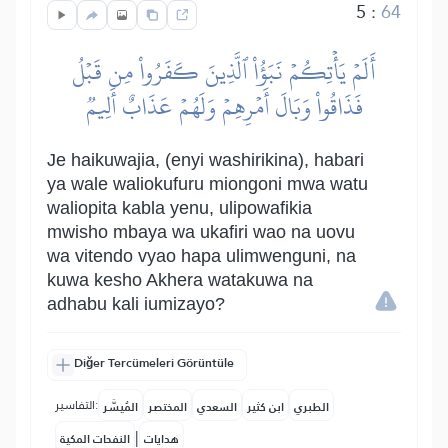
5
:
64
أَلَمۡ يَأۡتِكُمۡ نَبَؤُاْ ٱلَّذِينَ كَفَرُواْ مِن قَبۡلُ
فَذَاقُواْ وَبَالَ أَمۡرِهِمۡ وَلَهُمۡ عَذَابٌ أَلِيمٞ
Je haikuwajia, (enyi washirikina), habari
ya wale waliokufuru miongoni mwa watu
waliopita kabla yenu, ulipowafikia
mwisho mbaya wa ukafiri wao na uovu
wa vitendo vyao hapa ulimwenguni, na
kuwa kesho Akhera watakuwa na
adhabu kali iumizayo?
Diğer Tercümeleri Görüntüle
التفاسير:
الطبري
ابن كثير
السعدي
المختصر
المُيسَّر
|
هدايات
النفحات المكية