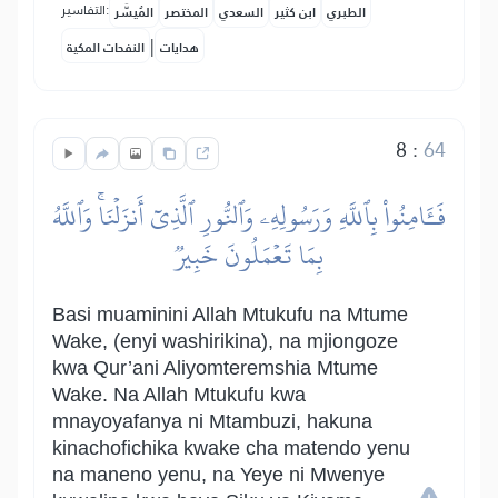
التفاسير:
الطبري
ابن كثير
السعدي
المختصر
المُيسَّر
|
هدايات
النفحات المكية
8
:
64
فَـَٔامِنُواْ بِٱللَّهِ وَرَسُولِهِۦ وَٱلنُّورِ ٱلَّذِيٓ أَنزَلۡنَاۚ وَٱللَّهُ
بِمَا تَعۡمَلُونَ خَبِيرٞ
Basi muaminini Allah Mtukufu na Mtume
Wake, (enyi washirikina), na mjiongoze
kwa Qur’ani Aliyomteremshia Mtume
Wake. Na Allah Mtukufu kwa
mnayoyafanya ni Mtambuzi, hakuna
kinachofichika kwake cha matendo yenu
na maneno yenu, na Yeye ni Mwenye