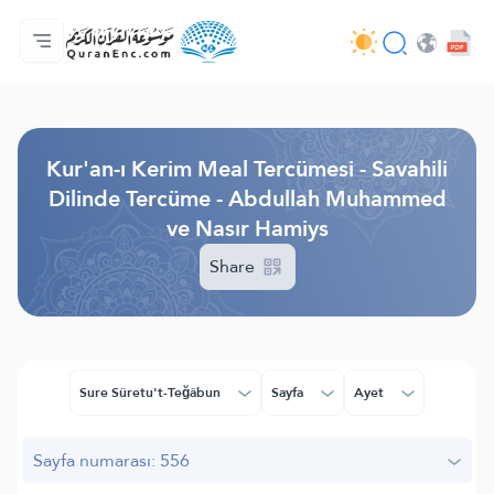
Anasayfa
Mealler Fihristi
Audio
Geliştirici Hizmetleri - API
Proje Hakkında
Biz bilen hab
Geçerli dil
Browse Old Version
Kur'an-ı Kerim Meal Tercümesi - Savahili
Dilinde Tercüme - Abdullah Muhammed
ve Nasır Hamiys
Share
Sure Sûretu't-Teğâbun
Sayfa
Ayet
Sayfa numarası: 556