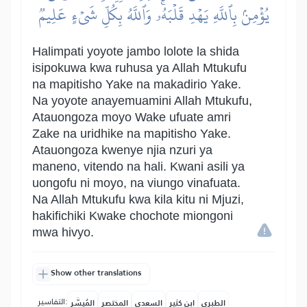
يُؤۡمِنۢ بِٱللَّهِ يَهۡدِ قَلۡبَهُۥۚ وَٱللَّهُ بِكُلِّ شَيۡءٍ عَلِيمٞ
Halimpati yoyote jambo lolote la shida
isipokuwa kwa ruhusa ya Allah Mtukufu
na mapitisho Yake na makadirio Yake.
Na yoyote anayemuamini Allah Mtukufu,
Atauongoza moyo Wake ufuate amri
Zake na uridhike na mapitisho Yake.
Atauongoza kwenye njia nzuri ya
maneno, vitendo na hali. Kwani asili ya
uongofu ni moyo, na viungo vinafuata.
Na Allah Mtukufu kwa kila kitu ni Mjuzi,
hakifichiki Kwake chochote miongoni
mwa hivyo.
Show other translations
التفاسير:
الطبري
ابن كثير
السعدي
المختصر
المُيسَّر