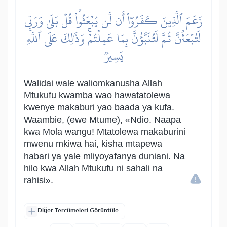
زَعَمَ ٱلَّذِينَ كَفَرُوٓاْ أَن لَّن يُبۡعَثُواْۚ قُلۡ بَلَىٰ وَرَبِّي
لَتُبۡعَثُنَّ ثُمَّ لَتُنَبَّؤُنَّ بِمَا عَمِلۡتُمۡۚ وَذَٰلِكَ عَلَى ٱللَّهِ
يَسِيرٞ
Walidai wale waliomkanusha Allah
Mtukufu kwamba wao hawatatolewa
kwenye makaburi yao baada ya kufa.
Waambie, (ewe Mtume), «Ndio. Naapa
kwa Mola wangu! Mtatolewa makaburini
mwenu mkiwa hai, kisha mtapewa
habari ya yale mliyoyafanya duniani. Na
hilo kwa Allah Mtukufu ni sahali na
rahisi».
Diğer Tercümeleri Görüntüle