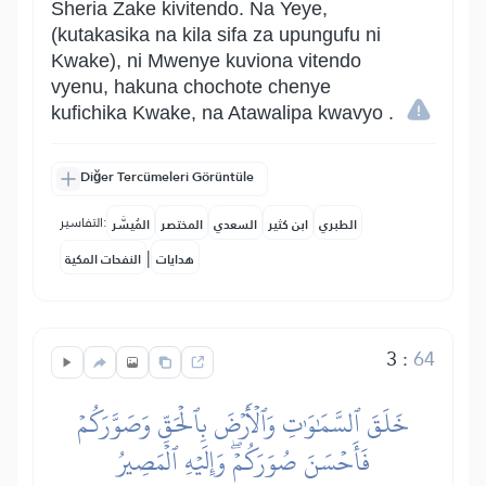
Sheria Zake kivitendo. Na Yeye,
(kutakasika na kila sifa za upungufu ni
Kwake), ni Mwenye kuviona vitendo
vyenu, hakuna chochote chenye
kufichika Kwake, na Atawalipa kwavyo .
Diğer Tercümeleri Görüntüle
التفاسير:
الطبري
ابن كثير
السعدي
المختصر
المُيسَّر
|
هدايات
النفحات المكية
3
:
64
خَلَقَ ٱلسَّمَٰوَٰتِ وَٱلۡأَرۡضَ بِٱلۡحَقِّ وَصَوَّرَكُمۡ
فَأَحۡسَنَ صُوَرَكُمۡۖ وَإِلَيۡهِ ٱلۡمَصِيرُ