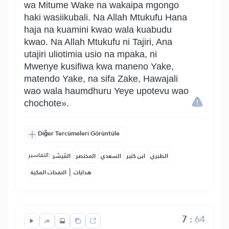
wa Mitume Wake na wakaipa mgongo
haki wasiikubali. Na Allah Mtukufu Hana
haja na kuamini kwao wala kuabudu
kwao. Na Allah Mtukufu ni Tajiri, Ana
utajiri uliotimia usio na mpaka, ni
Mwenye kusifiwa kwa maneno Yake,
matendo Yake, na sifa Zake, Hawajali
wao wala haumdhuru Yeye upotevu wao
chochote».
Diğer Tercümeleri Görüntüle
التفاسير:
الطبري
ابن كثير
السعدي
المختصر
المُيسَّر
|
هدايات
النفحات المكية
7
:
64