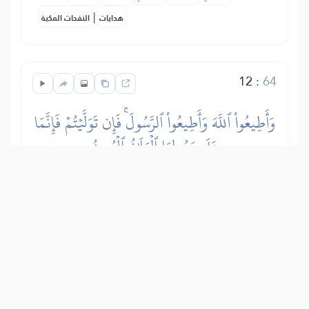
|
هدايات
النفحات المكية
12
:
64
وَأَطِيعُواْ ٱللَّهَ وَأَطِيعُواْ ٱلرَّسُولَۚ فَإِن تَوَلَّيۡتُمۡ فَإِنَّمَا
عَلَىٰ رَسُولِنَا ٱلۡبَلَٰغُ ٱلۡمُبِينُ
Na mtiini Allah Mtukufu, (enyi watu),
katika yale Aliyoyaamrisha na
Aliyoyakataza, na mfuateni Mtume,
(rehema za Allah Mtukufu na amani
zimshukie), katika yale aliyowafikishia
kutoka kwa Mola wake. Na iwapo
mtaupa mgongo utiifu wenu kwa Allah
Mtukufu na Mtume Wake, basi Mjumbe