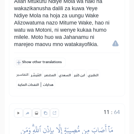
Allah Mtukufu Ndiye Mola wa haki na
wakazikanusha dalili za kuwa Yeye
Ndiye Mola na hoja za uungu Wake
Alizowatuma nazo Mitume Wake, hao ni
watu wa Motoni, ni wenye kukaa humo
milele. Moto huo wa Jahanamu ni
marejeo maovu mno watakayofikia.
Show other translations
التفاسير:
الطبري
ابن كثير
السعدي
المختصر
المُيسَّر
|
هدايات
النفحات المكية
11
:
64
مَآ أَصَابَ مِن مُّصِيبَةٍ إِلَّا بِإِذۡنِ ٱللَّهِۗ وَمَن