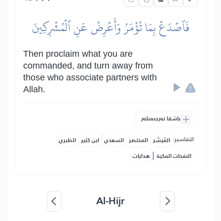
فَٱصۡدَعۡ بِمَا تُؤۡمَرُ وَأَعۡرِضۡ عَنِ ٱلۡمُشۡرِكِينَ
Then proclaim what you are
commanded, and turn away from
those who associate partners with
Allah.
باشقا تەرجىمىلەر
التفاسير:
المُيسَّر
المختصر
السعدي
ابن كثير
الطبري
|
النفحات المكية
هدايات
Al-Hijr