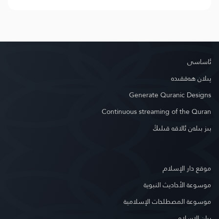
ئاساسى
پىلان ھەققىدە
Generate Quranic Designs
Continuous streaming of the Quran
بىز بىلەن ئالاقە قىلىڭ
موقع دار الإسلام
موسوعة الأحاديث النبوية
موسوعة المصطلحات الإسلامية
بيان الإسلام