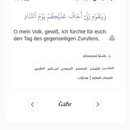
وَيَٰقَوۡمِ إِنِّيٓ أَخَافُ عَلَيۡكُمۡ يَوۡمَ ٱلتَّنَادِ
O mein Volk, gewiß, ich fürchte für euch
den Tag des gegenseitigen Zurufens,
باشقا تەرجىمىلەر
التفاسير:
المُيسَّر
المختصر
السعدي
ابن كثير
الطبري
|
النفحات المكية
هدايات
Ġāfir