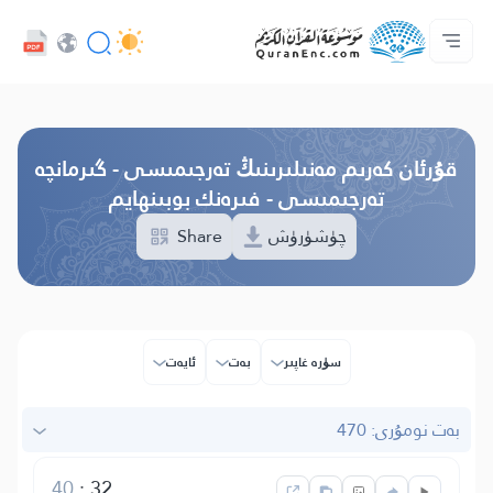
تىل
Audio
ئاساسى
پىلان ھەققىدە
بىز بىلەن ئالاقە قىلىڭ
تەرجىمىلەر مۇندەرىجىسى
كەسىپدارلار مۇلازىمىتى - API
Browse Old Version
قۇرئان كەرىم مەنىلىرىنىڭ تەرجىمىسى - گىرمانچە
تەرجىمىسى - فىرەنك بوبىنھايم
چۈشۈرۈش
Share
سۈرە غاپىر
بەت
ئايەت
بەت نومۇرى: 470
40
:
32