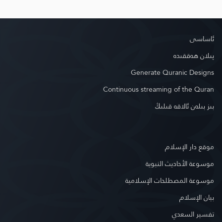
ئاساسى
پىلان ھەققىدە
Generate Quranic Designs
Continuous streaming of the Quran
بىز بىلەن ئالاقە قىلىڭ
موقع دار الإسلام
موسوعة الأحاديث النبوية
موسوعة المصطلحات الإسلامية
بيان الإسلام
تفسير السعدي