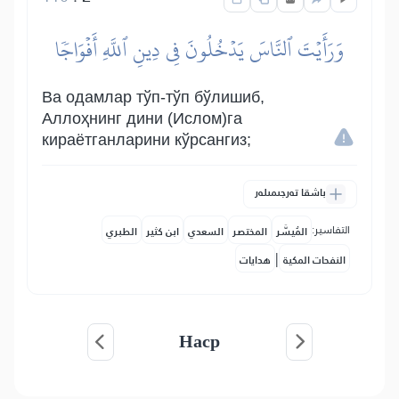
وَرَأَيۡتَ ٱلنَّاسَ يَدۡخُلُونَ فِي دِينِ ٱللَّهِ أَفۡوَاجٗا
Ва одамлар тўп-тўп бўлишиб,
Аллоҳнинг дини (Ислом)га
кираётганларини кўрсангиз;
باشقا تەرجىمىلەر
التفاسير:
المُيسَّر
المختصر
السعدي
ابن كثير
الطبري
|
النفحات المكية
هدايات
Наср