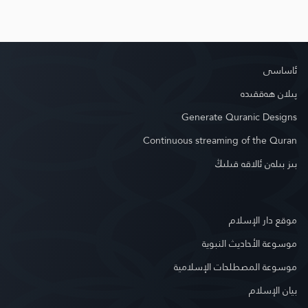
ئاساسى
پىلان ھەققىدە
Generate Quranic Designs
Continuous streaming of the Quran
بىز بىلەن ئالاقە قىلىڭ
موقع دار الإسلام
موسوعة الأحاديث النبوية
موسوعة المصطلحات الإسلامية
بيان الإسلام