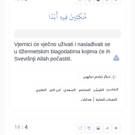
مَّٰكِثِينَ فِيهِ أَبَدٗا
Vjernici će vječno uživati i naslađivati se
u džennetskim blagodatima kojima će ih
Svevišnji Allah počastiti.
دیگر تراجم دیکھیں
التفاسير:
المُيسَّر
المختصر
السعدي
ابن كثير
الطبري
|
النفحات المكية
هدايات
18
:
4