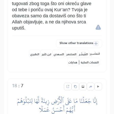
tugovati zbog toga što oni okreću glave
od tebe i poriču ovaj Kur’an? Tvoja je
obaveza samo da dostaviš ono što ti
Allah objavljuje, a ne da njihova srca
uputiš.
Show other translations
التفاسير:
المُيسَّر
المختصر
السعدي
ابن كثير
الطبري
|
النفحات المكية
هدايات
18
:
7
إِنَّا جَعَلۡنَا مَا عَلَى ٱلۡأَرۡضِ زِينَةٗ لَّهَا لِنَبۡلُوَهُمۡ
أَيُّهُمۡ أَحۡسَنُ عَمَلٗا