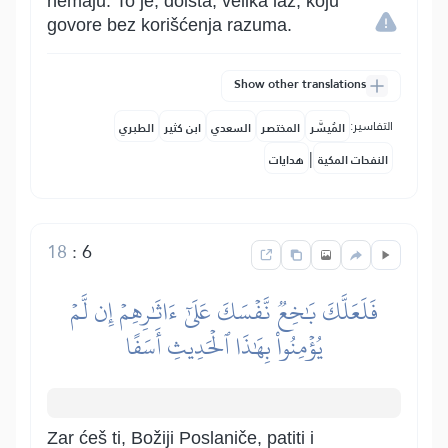
nemaju. To je, doista, velika laž, koju
govore bez korišćenja razuma.
Show other translations
التفاسير:
المُيسَّر
المختصر
السعدي
ابن كثير
الطبري
|
النفحات المكية
هدايات
18
:
6
فَلَعَلَّكَ بَٰخِعٞ نَّفۡسَكَ عَلَىٰٓ ءَاثَٰرِهِمۡ إِن لَّمۡ
يُؤۡمِنُواْ بِهَٰذَا ٱلۡحَدِيثِ أَسَفًا
Zar ćeš ti, Božiji Poslaniče, patiti i