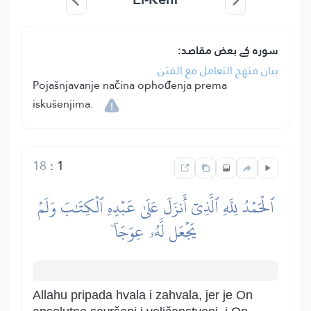
سورہ کے بعض مقاصد:
بيان منهج التعامل مع الفتن.
Pojašnjavanje načina ophođenja prema
iskušenjima.
18
:
1
ٱلۡحَمۡدُ لِلَّهِ ٱلَّذِيٓ أَنزَلَ عَلَىٰ عَبۡدِهِ ٱلۡكِتَٰبَ وَلَمۡ
يَجۡعَل لَّهُۥ عِوَجَاۜ
Allahu pripada hvala i zahvala, jer je On