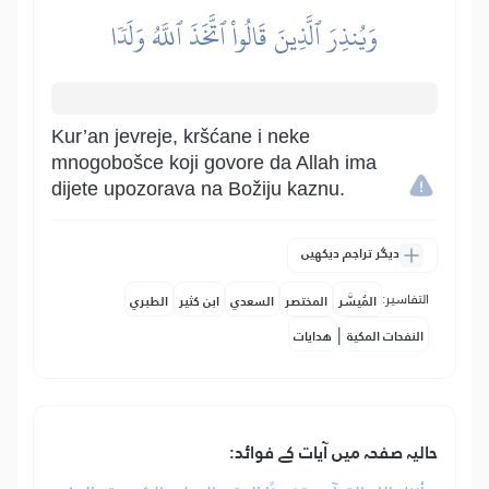
وَيُنذِرَ ٱلَّذِينَ قَالُواْ ٱتَّخَذَ ٱللَّهُ وَلَدٗا
Kur’an jevreje, kršćane i neke
mnogobošce koji govore da Allah ima
dijete upozorava na Božiju kaznu.
دیگر تراجم دیکھیں
التفاسير:
المُيسَّر
المختصر
السعدي
ابن كثير
الطبري
|
النفحات المكية
هدايات
حالیہ صفحہ میں آیات کے فوائد: