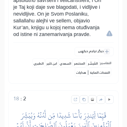
apsolutno savršeni i veličanstveni, i On
je Taj koji daje sve blagodati, i vidljive i
nevidljive. On je Svom Poslaniku,
sallallahu alejhi ve sellem, objavio
Kur’an, knjigu u kojoj nema otuđivanja
od istine ni zanemarivanja pravde.
دیگر تراجم دیکھیں
التفاسير:
المُيسَّر
المختصر
السعدي
ابن كثير
الطبري
|
النفحات المكية
هدايات
18
:
2
قَيِّمٗا لِّيُنذِرَ بَأۡسٗا شَدِيدٗا مِّن لَّدُنۡهُ وَيُبَشِّرَ
ٱلۡمُؤۡمِنِينَ ٱلَّذِينَ يَعۡمَلُونَ ٱلصَّٰلِحَٰتِ أَنَّ لَهُمۡ