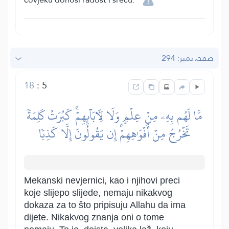
صفحہ نمبر: 294
18
:
5
مَّا لَهُم بِهِۦ مِنۡ عِلۡمٖ وَلَا لِأٓبَآئِهِمۡۚ كَبُرَتۡ كَلِمَةٗ
تَخۡرُجُ مِنۡ أَفۡوَٰهِهِمۡۚ إِن يَقُولُونَ إِلَّا كَذِبٗا
Mekanski nevjernici, kao i njihovi preci
koje slijepo slijede, nemaju nikakvog
dokaza za to što pripisuju Allahu da ima
dijete. Nikakvog znanja oni o tome