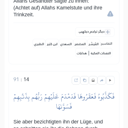
Allahs Gesandter sagte zu ihnen:
(Achtet auf) Allahs Kamelstute und ihre
Trinkzeit.
دیگر تراجم دیکھیں
التفاسير:
المُيسَّر
المختصر
السعدي
ابن كثير
الطبري
|
النفحات المكية
هدايات
91
:
14
فَكَذَّبُوهُ فَعَقَرُوهَا فَدَمۡدَمَ عَلَيۡهِمۡ رَبُّهُم بِذَنۢبِهِمۡ
فَسَوَّىٰهَا
Sie aber bezichtigten ihn der Lüge, und