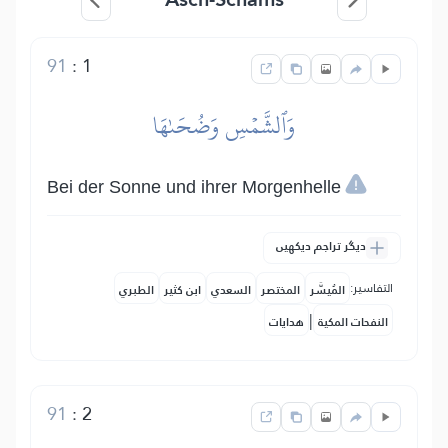
91
:
1
وَٱلشَّمۡسِ وَضُحَىٰهَا
Bei der Sonne und ihrer Morgenhelle
دیگر تراجم دیکھیں
التفاسير:
المُيسَّر
المختصر
السعدي
ابن كثير
الطبري
|
النفحات المكية
هدايات
91
:
2