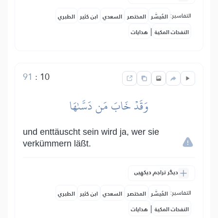
التفاسير:
المُيسَّر
المختصر
السعدي
ابن كثير
الطبري
|
النفحات المكية
هدايات
91
:
10
وَقَدۡ خَابَ مَن دَسَّىٰهَا
und enttäuscht sein wird ja, wer sie
verkümmern läßt.
دیگر تراجم دیکھیں
التفاسير:
المُيسَّر
المختصر
السعدي
ابن كثير
الطبري
|
النفحات المكية
هدايات