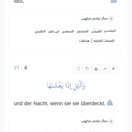
läßt,
دیگر تراجم دیکھیں
التفاسير:
المُيسَّر
المختصر
السعدي
ابن كثير
الطبري
|
النفحات المكية
هدايات
91
:
4
وَٱلَّيۡلِ إِذَا يَغۡشَىٰهَا
und der Nacht, wenn sie sie überdeckt,
دیگر تراجم دیکھیں