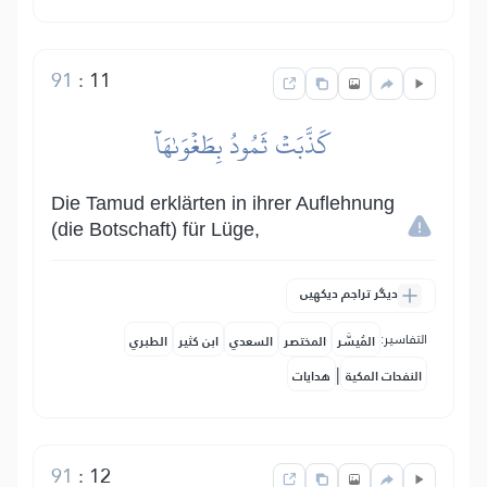
91
:
11
كَذَّبَتۡ ثَمُودُ بِطَغۡوَىٰهَآ
Die Tamud erklärten in ihrer Auflehnung
(die Botschaft) für Lüge,
دیگر تراجم دیکھیں
التفاسير:
المُيسَّر
المختصر
السعدي
ابن كثير
الطبري
|
النفحات المكية
هدايات
91
:
12