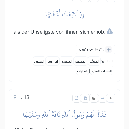
إِذِ ٱنۢبَعَثَ أَشۡقَىٰهَا
als der Unseligste von ihnen sich erhob.
دیگر تراجم دیکھیں
التفاسير:
المُيسَّر
المختصر
السعدي
ابن كثير
الطبري
|
النفحات المكية
هدايات
91
:
13
فَقَالَ لَهُمۡ رَسُولُ ٱللَّهِ نَاقَةَ ٱللَّهِ وَسُقۡيَٰهَا