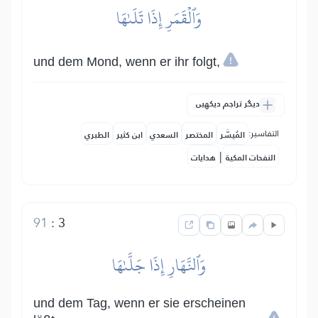
وَٱلۡقَمَرِ إِذَا تَلَىٰهَا
und dem Mond, wenn er ihr folgt,
دیگر تراجم دیکھیں
التفاسير:
المُيسَّر
المختصر
السعدي
ابن كثير
الطبري
|
النفحات المكية
هدايات
91
:
3
وَٱلنَّهَارِ إِذَا جَلَّىٰهَا
und dem Tag, wenn er sie erscheinen