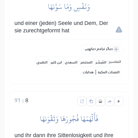
وَنَفۡسٖ وَمَا سَوَّىٰهَا
und einer (jeden) Seele und Dem, Der
sie zurechtgeformt hat
دیگر تراجم دیکھیں
التفاسير:
المُيسَّر
المختصر
السعدي
ابن كثير
الطبري
|
النفحات المكية
هدايات
91
:
8
فَأَلۡهَمَهَا فُجُورَهَا وَتَقۡوَىٰهَا
und ihr dann ihre Sittenlosigkeit und ihre