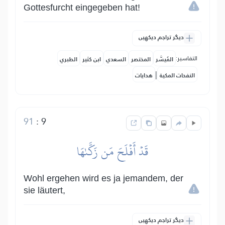
Gottesfurcht eingegeben hat!
دیگر تراجم دیکھیں
التفاسير:
المُيسَّر
المختصر
السعدي
ابن كثير
الطبري
|
النفحات المكية
هدايات
91
:
9
قَدۡ أَفۡلَحَ مَن زَكَّىٰهَا
Wohl ergehen wird es ja jemandem, der
sie läutert,
دیگر تراجم دیکھیں