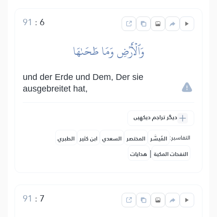
91
:
6
وَٱلۡأَرۡضِ وَمَا طَحَىٰهَا
und der Erde und Dem, Der sie
ausgebreitet hat,
دیگر تراجم دیکھیں
التفاسير:
المُيسَّر
المختصر
السعدي
ابن كثير
الطبري
|
النفحات المكية
هدايات
91
:
7