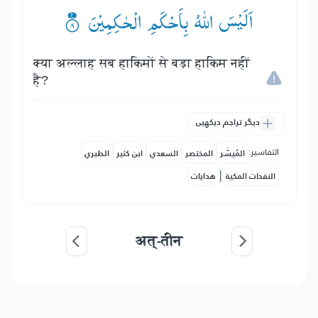
اَلَیْسَ اللّٰهُ بِاَحْكَمِ الْحٰكِمِیْنَ ۟۠
क्या अल्लाह सब हाकिमों से बड़ा हाकिम नहीं
है?
دیگر تراجم دیکھیں
التفاسير:
المُيسَّر
المختصر
السعدي
ابن كثير
الطبري
|
النفحات المكية
هدايات
अत्-तीन