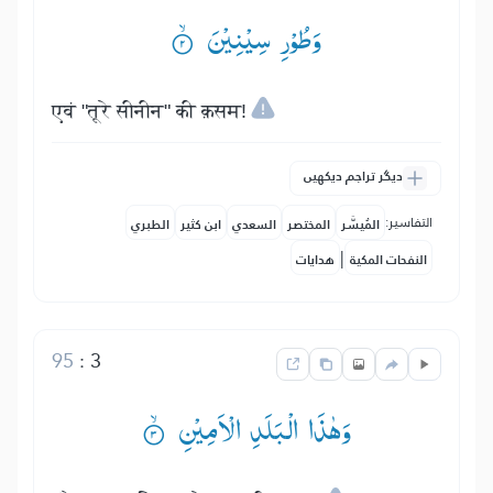
وَطُوْرِ سِیْنِیْنَ ۟ۙ
एवं "तूरे सीनीन" की क़सम!
دیگر تراجم دیکھیں
التفاسير:
المُيسَّر
المختصر
السعدي
ابن كثير
الطبري
|
النفحات المكية
هدايات
95
:
3
وَهٰذَا الْبَلَدِ الْاَمِیْنِ ۟ۙ