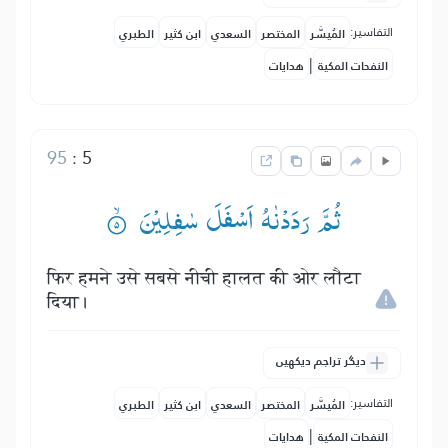
التفاسير:
المُيسَّر
المختصر
السعدي
ابن كثير
الطبري
|
النفحات المكية
هدايات
95
:
5
ثُمَّ رَدَدْنٰهُ اَسْفَلَ سٰفِلِیْنَ ۟ۙ
फिर हमने उसे सबसे नीची हालत की ओर लौटा
दिया।
دیگر تراجم دیکھیں
التفاسير:
المُيسَّر
المختصر
السعدي
ابن كثير
الطبري
|
النفحات المكية
هدايات