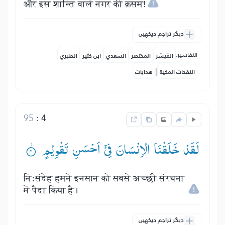
और इस शान्ति वाले नगर की क़सम!
دیگر تراجم دیکھیں
التفاسير:
المُيسَّر
المختصر
السعدي
ابن كثير
الطبري
|
النفحات المكية
هدايات
95
:
4
لَقَدْ خَلَقْنَا الْاِنْسَانَ فِیْۤ اَحْسَنِ تَقْوِیْمٍ ۟ؗ
निःसंदेह हमने इनसान को सबसे अच्छी संरचना
में पैदा किया है।
دیگر تراجم دیکھیں