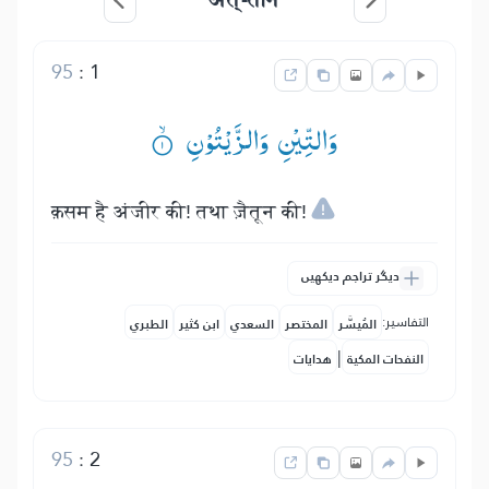
95
:
1
وَالتِّیْنِ وَالزَّیْتُوْنِ ۟ۙ
क़सम है अंजीर की! तथा ज़ैतून की!
دیگر تراجم دیکھیں
التفاسير:
المُيسَّر
المختصر
السعدي
ابن كثير
الطبري
|
النفحات المكية
هدايات
95
:
2