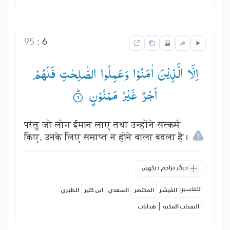
95
:
6
اِلَّا الَّذِیْنَ اٰمَنُوْا وَعَمِلُوا الصّٰلِحٰتِ فَلَهُمْ
اَجْرٌ غَیْرُ مَمْنُوْنٍ ۟ؕ
परंतु जो लोग ईमान लाए तथा उन्होंने सत्कर्म
किए, उनके लिए समाप्त न होने वाला बदला है।
دیگر تراجم دیکھیں
التفاسير:
المُيسَّر
المختصر
السعدي
ابن كثير
الطبري
|
النفحات المكية
هدايات