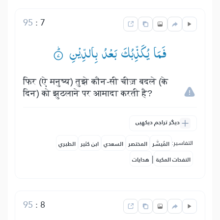
95
:
7
فَمَا یُكَذِّبُكَ بَعْدُ بِالدِّیْنِ ۟ؕ
फिर (ऐ मनुष्य) तुझे कौन-सी चीज़ बदले (के
दिन) को झुठलाने पर आमादा करती है?
دیگر تراجم دیکھیں
التفاسير:
المُيسَّر
المختصر
السعدي
ابن كثير
الطبري
|
النفحات المكية
هدايات
95
:
8