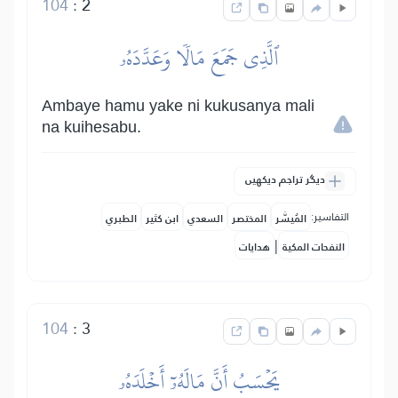
104
:
2
ٱلَّذِي جَمَعَ مَالٗا وَعَدَّدَهُۥ
Ambaye hamu yake ni kukusanya mali
na kuihesabu.
دیگر تراجم دیکھیں
التفاسير:
المُيسَّر
المختصر
السعدي
ابن كثير
الطبري
|
النفحات المكية
هدايات
104
:
3
يَحۡسَبُ أَنَّ مَالَهُۥٓ أَخۡلَدَهُۥ