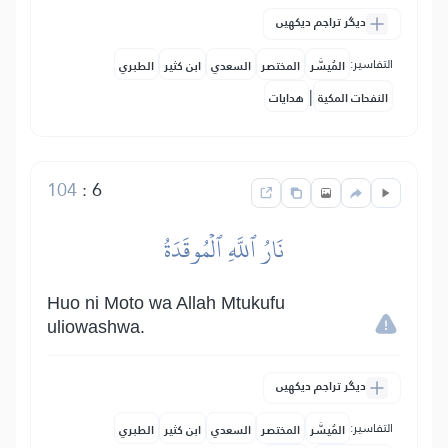
دیگر تراجم دیکھیں
التفاسير:
المُيسَّر
المختصر
السعدي
ابن كثير
الطبري
|
النفحات المكية
هدايات
104
:
6
نَارُ ٱللَّهِ ٱلۡمُوقَدَةُ
Huo ni Moto wa Allah Mtukufu
uliowashwa.
دیگر تراجم دیکھیں
التفاسير:
المُيسَّر
المختصر
السعدي
ابن كثير
الطبري