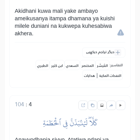
Akidhani kuwa mali yake ambayo
ameikusanya itampa dhamana ya kuishi
milele duniani na kukwepa kuhesabiwa
akhera.
دیگر تراجم دیکھیں
التفاسير:
المُيسَّر
المختصر
السعدي
ابن كثير
الطبري
|
النفحات المكية
هدايات
104
:
4
كَلَّاۖ لَيُنۢبَذَنَّ فِي ٱلۡحُطَمَةِ
Anavyodhania sivyo. Atatiwa ndani ya