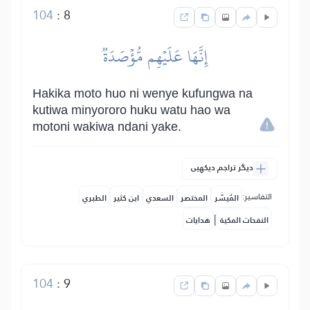
104
:
8
إِنَّهَا عَلَيۡهِم مُّؤۡصَدَةٞ
Hakika moto huo ni wenye kufungwa na
kutiwa minyororo huku watu hao wa
motoni wakiwa ndani yake.
دیگر تراجم دیکھیں
التفاسير:
المُيسَّر
المختصر
السعدي
ابن كثير
الطبري
|
النفحات المكية
هدايات
104
:
9