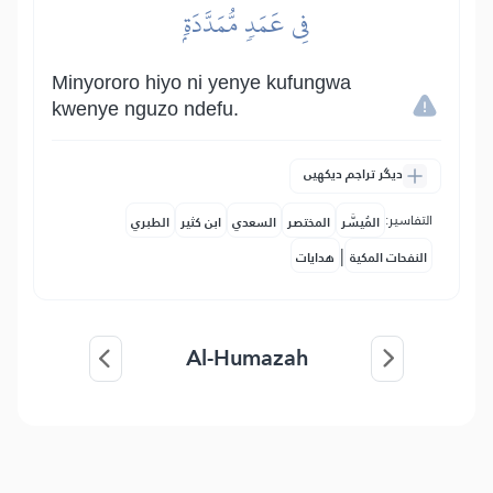
فِي عَمَدٖ مُّمَدَّدَةِۭ
Minyororo hiyo ni yenye kufungwa
kwenye nguzo ndefu.
دیگر تراجم دیکھیں
التفاسير:
المُيسَّر
المختصر
السعدي
ابن كثير
الطبري
|
النفحات المكية
هدايات
Al-Humazah