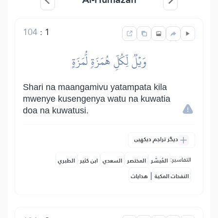
104
:
1
وَيۡلٞ لِّكُلِّ هُمَزَةٖ لُّمَزَةٍ
Shari na maangamivu yatampata kila
mwenye kusengenya watu na kuwatia
doa na kuwatusi.
دیگر تراجم دیکھیں
التفاسير:
المُيسَّر
المختصر
السعدي
ابن كثير
الطبري
|
النفحات المكية
هدايات