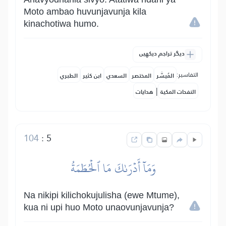
Moto ambao huvunjavunja kila
kinachotiwa humo.
دیگر تراجم دیکھیں
التفاسير:
المُيسَّر
المختصر
السعدي
ابن كثير
الطبري
|
النفحات المكية
هدايات
104
:
5
وَمَآ أَدۡرَىٰكَ مَا ٱلۡحُطَمَةُ
Na nikipi kilichokujulisha (ewe Mtume),
kua ni upi huo Moto unaovunjavunja?