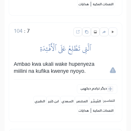
|
النفحات المكية
هدايات
104
:
7
ٱلَّتِي تَطَّلِعُ عَلَى ٱلۡأَفۡـِٔدَةِ
Ambao kwa ukali wake hupenyeza
miilini na kufika kwenye nyoyo.
دیگر تراجم دیکھیں
التفاسير:
المُيسَّر
المختصر
السعدي
ابن كثير
الطبري
|
النفحات المكية
هدايات