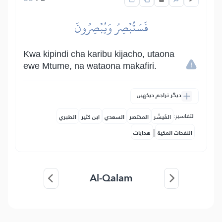
فَسَتُبۡصِرُ وَيُبۡصِرُونَ
Kwa kipindi cha karibu kijacho, utaona
ewe Mtume, na wataona makafiri.
دیگر تراجم دیکھیں
التفاسير:
المُيسَّر
المختصر
السعدي
ابن كثير
الطبري
|
النفحات المكية
هدايات
Al-Qalam