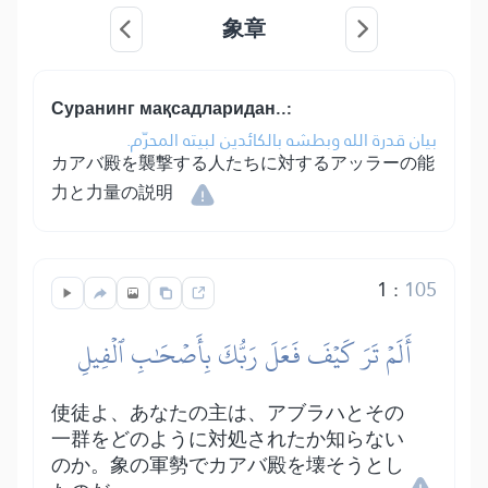
象章
Суранинг мақсадларидан..:
بيان قدرة الله وبطشه بالكائدين لبيته المحرّم.
カアバ殿を襲撃する人たちに対するアッラーの能
力と力量の説明
1
:
105
أَلَمۡ تَرَ كَيۡفَ فَعَلَ رَبُّكَ بِأَصۡحَٰبِ ٱلۡفِيلِ
使徒よ、あなたの主は、アブラハとその
一群をどのように対処されたか知らない
のか。象の軍勢でカアバ殿を壊そうとし