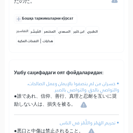
たのだ。
Бошқа таржималарни кўрсат
التفاسير:
الطبري
ابن كثير
السعدي
المختصر
المُيسَّر
|
هدايات
النفحات المكية
Ушбу саҳифадаги оят фойдаларидан:
• خسران من لم يتصفوا بالإيمان وعمل الصالحات،
والتواصي بالحق، والتواصي بالصبر.
●誰であれ、信仰、善行、真理と忍耐を互いに奨
励しない人は、損失を被る。
• تحريم الهَمْز واللَّمْز في الناس.
●悪口と中傷は禁止されること。