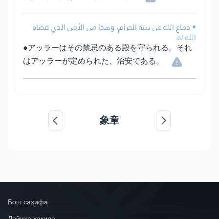
• دفاع الله عن بيته الحرام، وهذا من الأمن الذي قضاه
الله له.
●アッラーはその禁忌のある殿を守られる。それ
はアッラーが定められた、治安である。
象章
Бош саҳифа
Лойиҳа ҳақида