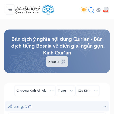
Trang chủ
Mục lục các bản dịch
Audio
Các dịch vụ của nhà phát triển - API
Về dự án
Liên hệ với chúng tôi
Ngôn ngữ
Browse Old Version
Bản dịch ý nghĩa nội dung Qur'an - Bản
dịch tiếng Bosnia về diễn giải ngắn gọn
Kinh Qur'an
Share
Chương Kinh Al-'Ala
Trang
Câu Kinh
Số trang: 591