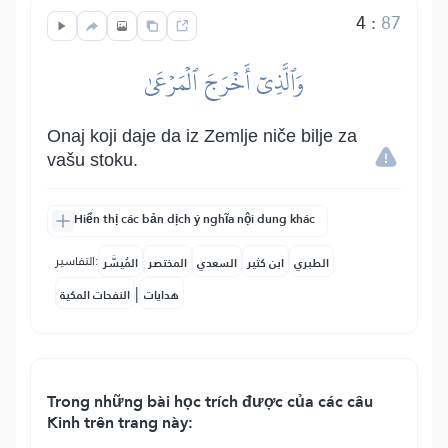
4
:
87
وَٱلَّذِيٓ أَخۡرَجَ ٱلۡمَرۡعَىٰ
Onaj koji daje da iz Zemlje niče bilje za
vašu stoku.
Hiển thị các bản dịch ý nghĩa nội dung khác
التفاسير:
الطبري
ابن كثير
السعدي
المختصر
المُيسَّر
|
هدايات
النفحات المكية
Trong những bài học trích được của các câu
Kinh trên trang này: