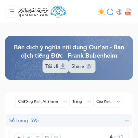
Trang chủ
Mục lục các bản dịch
Audio
Các dịch vụ của nhà phát triển - API
Về dự án
Liên hệ với chúng tôi
Ngôn ngữ
Browse Old Version
Bản dịch ý nghĩa nội dung Qur'an - Bản
dịch tiếng Đức - Frank Bubenheim
Tải về
Share
Chương Kinh Al-Shams
Trang
Câu Kinh
Số trang: 595
4
:
91