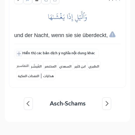
وَٱلَّيۡلِ إِذَا يَغۡشَىٰهَا
und der Nacht, wenn sie sie überdeckt,
Hiển thị các bản dịch ý nghĩa nội dung khác
التفاسير:
الطبري
ابن كثير
السعدي
المختصر
المُيسَّر
|
هدايات
النفحات المكية
Asch-Schams