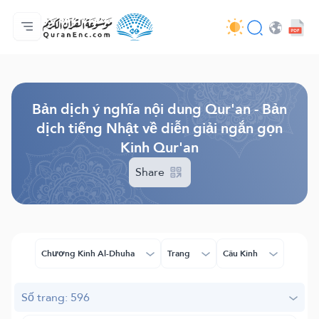
Trang chủ
Mục lục các bản dịch
Audio
Các dịch vụ của nhà phát triển - API
Về dự án
Liên hệ với chúng tôi
Ngôn ngữ
Browse Old Version
Bản dịch ý nghĩa nội dung Qur'an - Bản
dịch tiếng Nhật về diễn giải ngắn gọn
Kinh Qur'an
Share
Chương Kinh Al-Dhuha
Trang
Câu Kinh
Số trang: 596