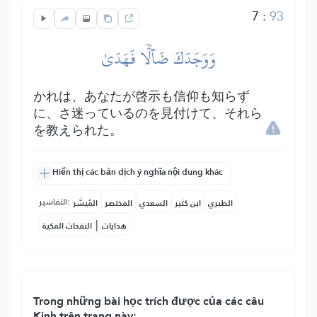
7
:
93
وَوَجَدَكَ ضَآلّٗا فَهَدَىٰ
かれは、あなたが啓示も信仰も知らず
に、さ迷っているのを見付けて、それら
を教えられた。
Hiển thị các bản dịch ý nghĩa nội dung khác
التفاسير:
الطبري
ابن كثير
السعدي
المختصر
المُيسَّر
|
هدايات
النفحات المكية
Trong những bài học trích được của các câu
Kinh trên trang này: