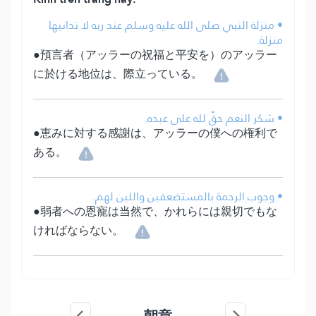
• منزلة النبي صلى الله عليه وسلم عند ربه لا تدانيها
منزلة.
●預言者（アッラーの祝福と平安を）のアッラー
に於ける地位は、際立っている。
• شكر النعم حقّ لله على عبده.
●恵みに対する感謝は、アッラーの僕への権利で
ある。
• وجوب الرحمة بالمستضعفين واللين لهم.
●弱者への恩寵は当然で、かれらには親切でもな
ければならない。