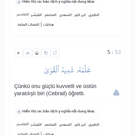
Hiển thị các bản dịch ý nghĩa nội dung khác
التفاسير:
الطبري
ابن كثير
السعدي
المختصر
المُيسَّر
|
هدايات
النفحات المكية
5
:
53
عَلَّمَهُۥ شَدِيدُ ٱلۡقُوَىٰ
Çünkü onu güçlü kuvvetli ve üstün
yaratılışlı biri (Cebrail) öğretti.
Hiển thị các bản dịch ý nghĩa nội dung khác
التفاسير:
الطبري
ابن كثير
السعدي
المختصر
المُيسَّر
|
هدايات
النفحات المكية