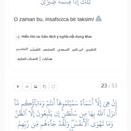
تِلۡكَ إِذٗا قِسۡمَةٞ ضِيزَىٰٓ
O zaman bu, insafsızca bir taksim!
Hiển thị các bản dịch ý nghĩa nội dung khác
التفاسير:
الطبري
ابن كثير
السعدي
المختصر
المُيسَّر
|
هدايات
النفحات المكية
23
:
53
إِنۡ هِيَ إِلَّآ أَسۡمَآءٞ سَمَّيۡتُمُوهَآ أَنتُمۡ وَءَابَآؤُكُم مَّآ
أَنزَلَ ٱللَّهُ بِهَا مِن سُلۡطَٰنٍۚ إِن يَتَّبِعُونَ إِلَّا ٱلظَّنَّ
وَمَا تَهۡوَى ٱلۡأَنفُسُۖ وَلَقَدۡ جَآءَهُم مِّن رَّبِّهِمُ