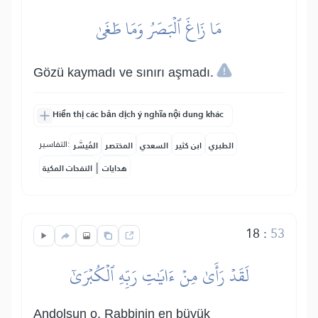
مَا زَاغَ ٱلۡبَصَرُ وَمَا طَغَىٰ
Gözü kaymadı ve sınırı aşmadı.
Hiển thị các bản dịch ý nghĩa nội dung khác
التفاسير:
الطبري
ابن كثير
السعدي
المختصر
المُيسَّر
|
هدايات
النفحات المكية
18
:
53
لَقَدۡ رَأَىٰ مِنۡ ءَايَٰتِ رَبِّهِ ٱلۡكُبۡرَىٰٓ
Andolsun o, Rabbinin en büyük