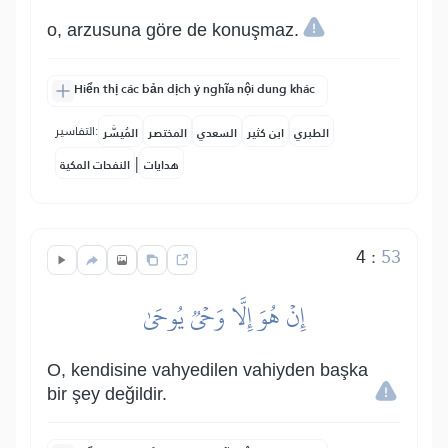
o, arzusuna göre de konuşmaz.
Hiển thị các bản dịch ý nghĩa nội dung khác
التفاسير:
الطبري
ابن كثير
السعدي
المختصر
المُيسَّر
|
هدايات
النفحات المكية
4
:
53
إِنۡ هُوَ إِلَّا وَحۡيٞ يُوحَىٰ
O, kendisine vahyedilen vahiyden başka
bir şey değildir.