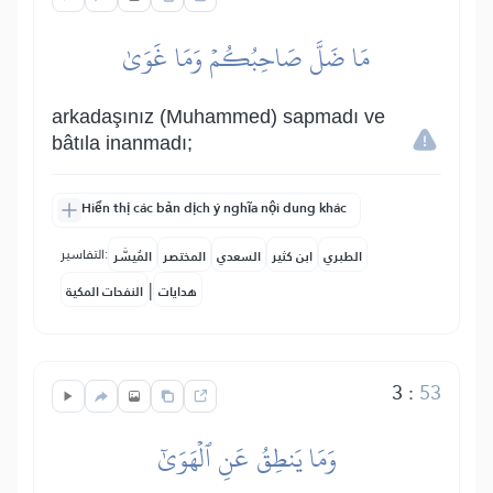
مَا ضَلَّ صَاحِبُكُمۡ وَمَا غَوَىٰ
arkadaşınız (Muhammed) sapmadı ve
bâtıla inanmadı;
Hiển thị các bản dịch ý nghĩa nội dung khác
التفاسير:
الطبري
ابن كثير
السعدي
المختصر
المُيسَّر
|
هدايات
النفحات المكية
3
:
53
وَمَا يَنطِقُ عَنِ ٱلۡهَوَىٰٓ