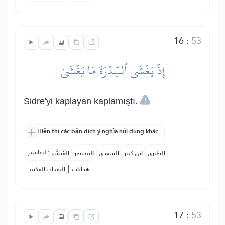
16
:
53
إِذۡ يَغۡشَى ٱلسِّدۡرَةَ مَا يَغۡشَىٰ
Sidre'yi kaplayan kaplamıştı.
Hiển thị các bản dịch ý nghĩa nội dung khác
التفاسير:
الطبري
ابن كثير
السعدي
المختصر
المُيسَّر
|
هدايات
النفحات المكية
17
:
53