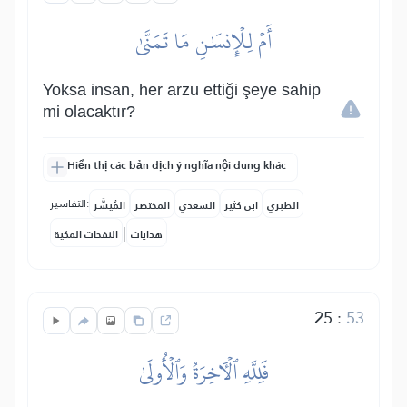
أَمۡ لِلۡإِنسَٰنِ مَا تَمَنَّىٰ
Yoksa insan, her arzu ettiği şeye sahip
mi olacaktır?
Hiển thị các bản dịch ý nghĩa nội dung khác
التفاسير:
الطبري
ابن كثير
السعدي
المختصر
المُيسَّر
|
هدايات
النفحات المكية
25
:
53
فَلِلَّهِ ٱلۡأٓخِرَةُ وَٱلۡأُولَىٰ