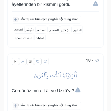
âyetlerinden bir kısmını gördü.
Hiển thị các bản dịch ý nghĩa nội dung khác
التفاسير:
الطبري
ابن كثير
السعدي
المختصر
المُيسَّر
|
هدايات
النفحات المكية
19
:
53
أَفَرَءَيۡتُمُ ٱللَّٰتَ وَٱلۡعُزَّىٰ
Gördünüz mü o Lât ve Uzzâ’yı?
Hiển thị các bản dịch ý nghĩa nội dung khác