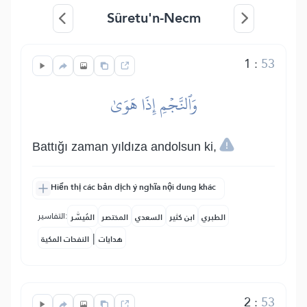
Sûretu'n-Necm
1
:
53
وَٱلنَّجۡمِ إِذَا هَوَىٰ
Battığı zaman yıldıza andolsun ki,
Hiển thị các bản dịch ý nghĩa nội dung khác
التفاسير:
الطبري
ابن كثير
السعدي
المختصر
المُيسَّر
|
هدايات
النفحات المكية
2
:
53