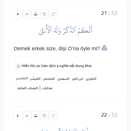
21
:
53
أَلَكُمُ ٱلذَّكَرُ وَلَهُ ٱلۡأُنثَىٰ
Demek erkek size, dişi O’na öyle mi?
Hiển thị các bản dịch ý nghĩa nội dung khác
التفاسير:
الطبري
ابن كثير
السعدي
المختصر
المُيسَّر
|
هدايات
النفحات المكية
22
:
53