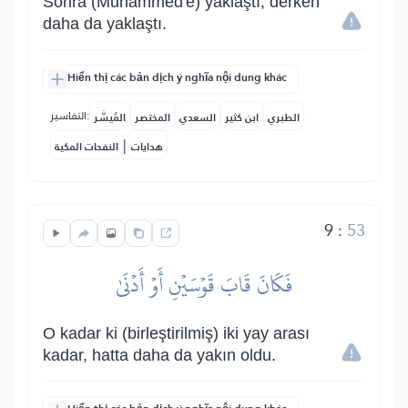
Sonra (Muhammed'e) yaklaştı, derken
daha da yaklaştı.
Hiển thị các bản dịch ý nghĩa nội dung khác
التفاسير:
الطبري
ابن كثير
السعدي
المختصر
المُيسَّر
|
هدايات
النفحات المكية
9
:
53
فَكَانَ قَابَ قَوۡسَيۡنِ أَوۡ أَدۡنَىٰ
O kadar ki (birleştirilmiş) iki yay arası
kadar, hatta daha da yakın oldu.