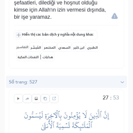
şefaatleri, dilediği ve hoşnut olduğu
kimse için Allah'ın izin vermesi dışında,
bir işe yaramaz.
Hiển thị các bản dịch ý nghĩa nội dung khác
التفاسير:
الطبري
ابن كثير
السعدي
المختصر
المُيسَّر
|
هدايات
النفحات المكية
Số trang: 527
27
:
53
إِنَّ ٱلَّذِينَ لَا يُؤۡمِنُونَ بِٱلۡأٓخِرَةِ لَيُسَمُّونَ
ٱلۡمَلَٰٓئِكَةَ تَسۡمِيَةَ ٱلۡأُنثَىٰ