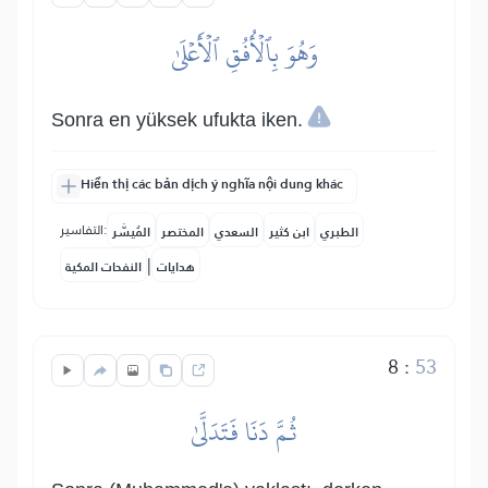
وَهُوَ بِٱلۡأُفُقِ ٱلۡأَعۡلَىٰ
Sonra en yüksek ufukta iken.
Hiển thị các bản dịch ý nghĩa nội dung khác
التفاسير:
الطبري
ابن كثير
السعدي
المختصر
المُيسَّر
|
هدايات
النفحات المكية
8
:
53
ثُمَّ دَنَا فَتَدَلَّىٰ