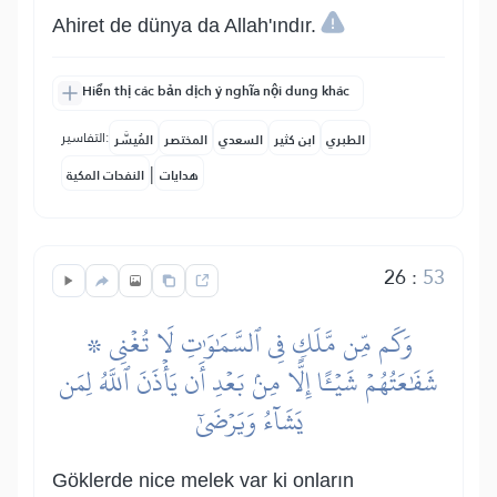
Ahiret de dünya da Allah'ındır.
Hiển thị các bản dịch ý nghĩa nội dung khác
التفاسير:
الطبري
ابن كثير
السعدي
المختصر
المُيسَّر
|
هدايات
النفحات المكية
26
:
53
۞ وَكَم مِّن مَّلَكٖ فِي ٱلسَّمَٰوَٰتِ لَا تُغۡنِي
شَفَٰعَتُهُمۡ شَيۡـًٔا إِلَّا مِنۢ بَعۡدِ أَن يَأۡذَنَ ٱللَّهُ لِمَن
يَشَآءُ وَيَرۡضَىٰٓ
Göklerde nice melek var ki onların