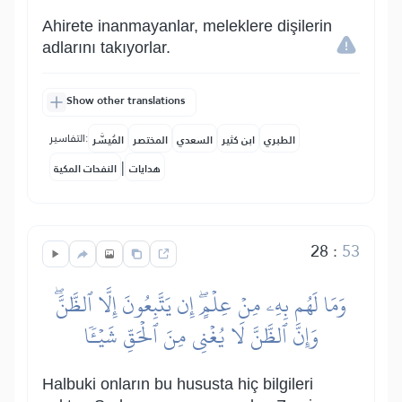
Ahirete inanmayanlar, meleklere dişilerin
adlarını takıyorlar.
Show other translations
التفاسير:
الطبري
ابن كثير
السعدي
المختصر
المُيسَّر
|
هدايات
النفحات المكية
28
:
53
وَمَا لَهُم بِهِۦ مِنۡ عِلۡمٍۖ إِن يَتَّبِعُونَ إِلَّا ٱلظَّنَّۖ
وَإِنَّ ٱلظَّنَّ لَا يُغۡنِي مِنَ ٱلۡحَقِّ شَيۡـٔٗا
Halbuki onların bu hususta hiç bilgileri