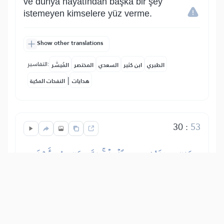
ve dünya hayatından başka bir şey
istemeyen kimselere yüz verme.
Show other translations
التفاسير:
الطبري
ابن كثير
السعدي
المختصر
المُيسَّر
|
هدايات
النفحات المكية
30
:
53
ذَٰلِكَ مَبۡلَغُهُم مِّنَ ٱلۡعِلۡمِۚ إِنَّ رَبَّكَ هُوَ أَعۡلَمُ
بِمَن ضَلَّ عَن سَبِيلِهِۦ وَهُوَ أَعۡلَمُ بِمَنِ ٱهۡتَدَىٰ
İşte onların erişebilecekleri bilgi budur.
Şüphesiz ki senin Rabbin, evet O,