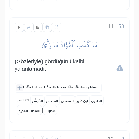
11
:
53
مَا كَذَبَ ٱلۡفُؤَادُ مَا رَأَىٰٓ
(Gözleriyle) gördüğünü kalbi
yalanlamadı.
Hiển thị các bản dịch ý nghĩa nội dung khác
التفاسير:
الطبري
ابن كثير
السعدي
المختصر
المُيسَّر
|
هدايات
النفحات المكية