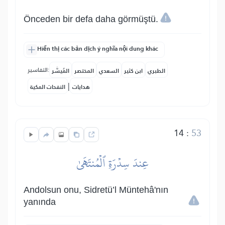
Önceden bir defa daha görmüştü.
Hiển thị các bản dịch ý nghĩa nội dung khác
التفاسير:
الطبري
ابن كثير
السعدي
المختصر
المُيسَّر
|
هدايات
النفحات المكية
14
:
53
عِندَ سِدۡرَةِ ٱلۡمُنتَهَىٰ
Andolsun onu, Sidretü’l Müntehâ'nın
yanında