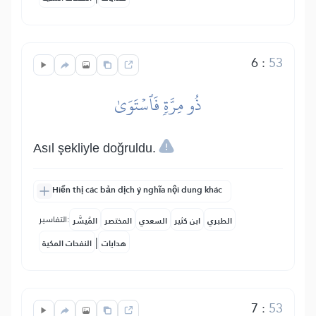
6
:
53
ذُو مِرَّةٖ فَٱسۡتَوَىٰ
Asıl şekliyle doğruldu.
Hiển thị các bản dịch ý nghĩa nội dung khác
التفاسير:
الطبري
ابن كثير
السعدي
المختصر
المُيسَّر
|
هدايات
النفحات المكية
7
:
53