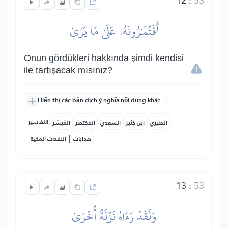
12
:
53
أَفَتُمَٰرُونَهُۥ عَلَىٰ مَا يَرَىٰ
Onun gördükleri hakkında şimdi kendisi
ile tartışacak mısınız?
Hiển thị các bản dịch ý nghĩa nội dung khác
التفاسير:
الطبري
ابن كثير
السعدي
المختصر
المُيسَّر
|
هدايات
النفحات المكية
13
:
53
وَلَقَدۡ رَءَاهُ نَزۡلَةً أُخۡرَىٰ