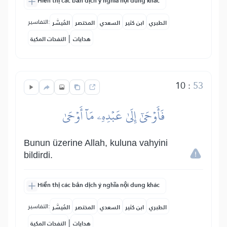
Hiển thị các bản dịch ý nghĩa nội dung khác
التفاسير:
الطبري
ابن كثير
السعدي
المختصر
المُيسَّر
|
هدايات
النفحات المكية
10
:
53
فَأَوۡحَىٰٓ إِلَىٰ عَبۡدِهِۦ مَآ أَوۡحَىٰ
Bunun üzerine Allah, kuluna vahyini
bildirdi.
Hiển thị các bản dịch ý nghĩa nội dung khác
التفاسير:
الطبري
ابن كثير
السعدي
المختصر
المُيسَّر
|
هدايات
النفحات المكية