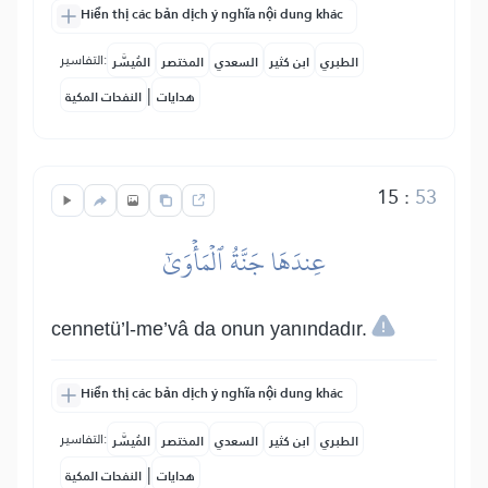
Hiển thị các bản dịch ý nghĩa nội dung khác
التفاسير:
الطبري
ابن كثير
السعدي
المختصر
المُيسَّر
|
هدايات
النفحات المكية
15
:
53
عِندَهَا جَنَّةُ ٱلۡمَأۡوَىٰٓ
cennetü’l-me’vâ da onun yanındadır.
Hiển thị các bản dịch ý nghĩa nội dung khác
التفاسير:
الطبري
ابن كثير
السعدي
المختصر
المُيسَّر
|
هدايات
النفحات المكية