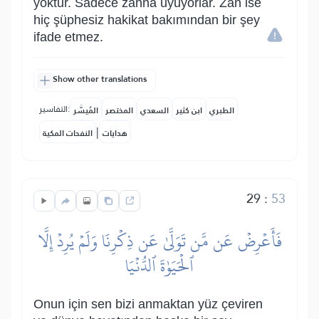
yoktur. Sadece zanna uyuyorlar. Zan ise
hiç şüphesiz hakikat bakımından bir şey
ifade etmez.
Show other translations
التفاسير:
الطبري
ابن كثير
السعدي
المختصر
المُيسَّر
|
هدايات
النفحات المكية
29
:
53
فَأَعۡرِضۡ عَن مَّن تَوَلَّىٰ عَن ذِكۡرِنَا وَلَمۡ يُرِدۡ إِلَّا
ٱلۡحَيَوٰةَ ٱلدُّنۡيَا
Onun için sen bizi anmaktan yüz çeviren