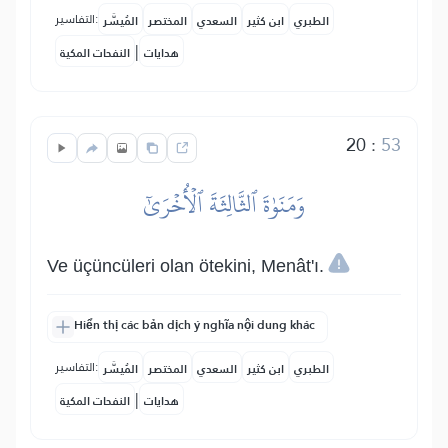
التفاسير:
الطبري
ابن كثير
السعدي
المختصر
المُيسَّر
|
هدايات
النفحات المكية
20
:
53
وَمَنَوٰةَ ٱلثَّالِثَةَ ٱلۡأُخۡرَىٰٓ
Ve üçüncüleri olan ötekini, Menât'ı.
Hiển thị các bản dịch ý nghĩa nội dung khác
التفاسير:
الطبري
ابن كثير
السعدي
المختصر
المُيسَّر
|
هدايات
النفحات المكية