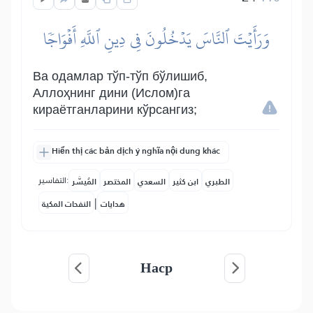
وَرَأَيۡتَ ٱلنَّاسَ يَدۡخُلُونَ فِي دِينِ ٱللَّهِ أَفۡوَاجٗا
Ва одамлар тўп-тўп бўлишиб,
Аллоҳнинг дини (Ислом)га
кираётганларини кўрсангиз;
Hiển thị các bản dịch ý nghĩa nội dung khác
التفاسير:
الطبري
ابن كثير
السعدي
المختصر
المُيسَّر
|
هدايات
النفحات المكية
Наср