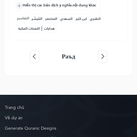
Hiển thị các bản dịch ý nghĩa nội dung khác
التفاسير:
الطبري
ابن كثير
السعدي
المختصر
المُيسَّر
|
هدايات
النفحات المكية
Раъд
Trang chủ
Về dự án
Generate Quranic Designs