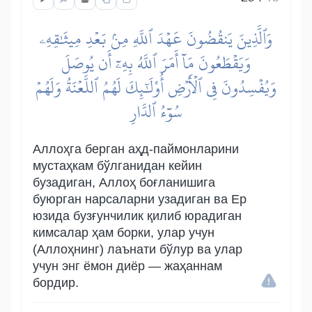
وَٱلَّذِينَ يَنقُضُونَ عَهۡدَ ٱللَّهِ مِنۢ بَعۡدِ مِيثَٰقِهِۦ
وَيَقۡطَعُونَ مَآ أَمَرَ ٱللَّهُ بِهِۦٓ أَن يُوصَلَ
وَيُفۡسِدُونَ فِي ٱلۡأَرۡضِ أُوْلَٰٓئِكَ لَهُمُ ٱللَّعۡنَةُ وَلَهُمۡ
سُوٓءُ ٱلدَّارِ
Аллоҳга берган аҳд-паймонларини
мустаҳкам бўлганидан кейин
бузадиган, Аллоҳ боғланишига
буюрган нарсаларни узадиган ва Ер
юзида бузғунчилик қилиб юрадиган
кимсалар ҳам борки, улар учун
(Аллоҳнинг) лаънати бўлур ва улар
учун энг ёмон диёр — жаҳаннам
бордир.