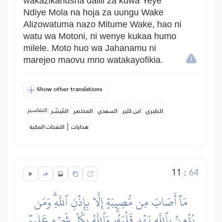
wakazikanusha dalili za kuwa Yeye
Ndiye Mola na hoja za uungu Wake
Alizowatuma nazo Mitume Wake, hao ni
watu wa Motoni, ni wenye kukaa humo
milele. Moto huo wa Jahanamu ni
marejeo maovu mno watakayofikia.
Show other translations
التفاسير:
الطبري
ابن كثير
السعدي
المختصر
المُيسَّر
|
هدايات
النفحات المكية
11
:
64
مَآ أَصَابَ مِن مُّصِيبَةٍ إِلَّا بِإِذۡنِ ٱللَّهِۗ وَمَن
يُؤۡمِنۢ بِٱللَّهِ يَهۡدِ قَلۡبَهُۥۚ وَٱللَّهُ بِكُلِّ شَيۡءٍ عَلِيمٞ