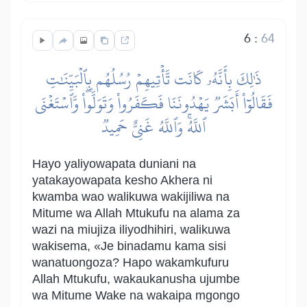
6
:
64
ذَٰلِكَ بِأَنَّهُۥ كَانَت تَّأۡتِيهِمۡ رُسُلُهُم بِٱلۡبَيِّنَٰتِ
فَقَالُوٓاْ أَبَشَرٞ يَهۡدُونَنَا فَكَفَرُواْ وَتَوَلَّواْۖ وَّٱسۡتَغۡنَى
ٱللَّهُۚ وَٱللَّهُ غَنِيٌّ حَمِيدٞ
Hayo yaliyowapata duniani na
yatakayowapata kesho Akhera ni
kwamba wao walikuwa wakijiliwa na
Mitume wa Allah Mtukufu na alama za
wazi na miujiza iliyodhihiri, walikuwa
wakisema, «Je binadamu kama sisi
wanatuongoza? Hapo wakamkufuru
Allah Mtukufu, wakaukanusha ujumbe
wa Mitume Wake na wakaipa mgongo