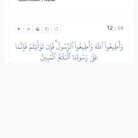
12
:
64
وَأَطِيعُواْ ٱللَّهَ وَأَطِيعُواْ ٱلرَّسُولَۚ فَإِن تَوَلَّيۡتُمۡ فَإِنَّمَا
عَلَىٰ رَسُولِنَا ٱلۡبَلَٰغُ ٱلۡمُبِينُ
Na mtiini Allah Mtukufu, (enyi watu),
katika yale Aliyoyaamrisha na
Aliyoyakataza, na mfuateni Mtume,
(rehema za Allah Mtukufu na amani
zimshukie), katika yale aliyowafikishia
kutoka kwa Mola wake. Na iwapo
mtaupa mgongo utiifu wenu kwa Allah
Mtukufu na Mtume Wake, basi Mjumbe
wetu hana madhara yoyote kutokana na