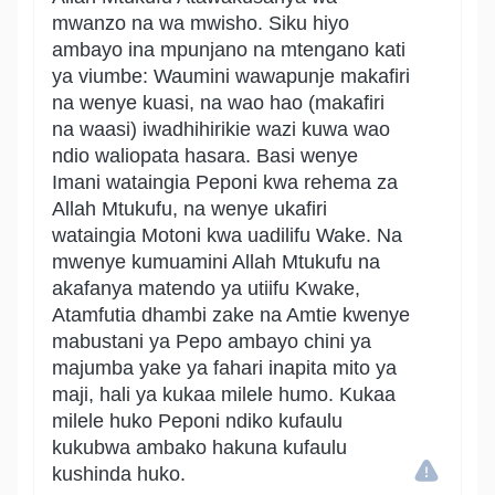
mwanzo na wa mwisho. Siku hiyo
ambayo ina mpunjano na mtengano kati
ya viumbe: Waumini wawapunje makafiri
na wenye kuasi, na wao hao (makafiri
na waasi) iwadhihirikie wazi kuwa wao
ndio waliopata hasara. Basi wenye
Imani wataingia Peponi kwa rehema za
Allah Mtukufu, na wenye ukafiri
wataingia Motoni kwa uadilifu Wake. Na
mwenye kumuamini Allah Mtukufu na
akafanya matendo ya utiifu Kwake,
Atamfutia dhambi zake na Amtie kwenye
mabustani ya Pepo ambayo chini ya
majumba yake ya fahari inapita mito ya
maji, hali ya kukaa milele humo. Kukaa
milele huko Peponi ndiko kufaulu
kukubwa ambako hakuna kufaulu
kushinda huko.