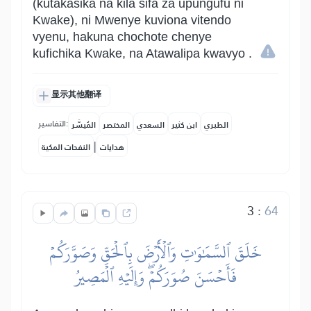
(kutakasika na kila sifa za upungufu ni
Kwake), ni Mwenye kuviona vitendo
vyenu, hakuna chochote chenye
kufichika Kwake, na Atawalipa kwavyo .
显示其他翻译
التفاسير:
الطبري
ابن كثير
السعدي
المختصر
المُيسَّر
|
هدايات
النفحات المكية
3
:
64
خَلَقَ ٱلسَّمَٰوَٰتِ وَٱلۡأَرۡضَ بِٱلۡحَقِّ وَصَوَّرَكُمۡ
فَأَحۡسَنَ صُوَرَكُمۡۖ وَإِلَيۡهِ ٱلۡمَصِيرُ