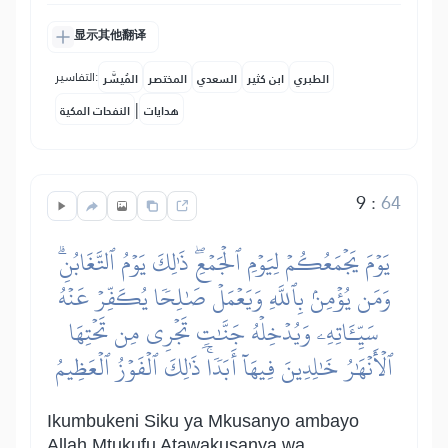
显示其他翻译
التفاسير:
الطبري
ابن كثير
السعدي
المختصر
المُيسَّر
|
هدايات
النفحات المكية
9
:
64
يَوۡمَ يَجۡمَعُكُمۡ لِيَوۡمِ ٱلۡجَمۡعِۖ ذَٰلِكَ يَوۡمُ ٱلتَّغَابُنِۗ
وَمَن يُؤۡمِنۢ بِٱللَّهِ وَيَعۡمَلۡ صَٰلِحٗا يُكَفِّرۡ عَنۡهُ
سَيِّـَٔاتِهِۦ وَيُدۡخِلۡهُ جَنَّٰتٖ تَجۡرِي مِن تَحۡتِهَا
ٱلۡأَنۡهَٰرُ خَٰلِدِينَ فِيهَآ أَبَدٗاۚ ذَٰلِكَ ٱلۡفَوۡزُ ٱلۡعَظِيمُ
Ikumbukeni Siku ya Mkusanyo ambayo
Allah Mtukufu Atawakusanya wa