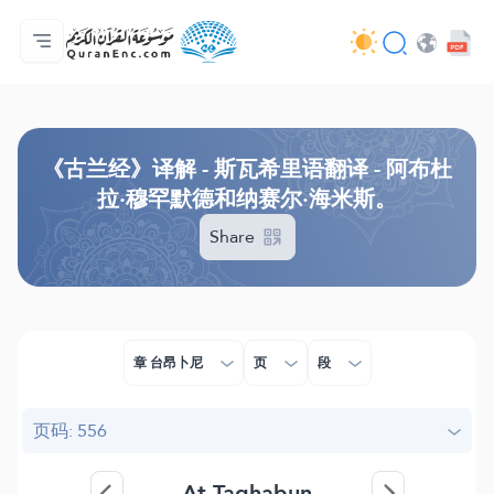
主页
译解目录
Audio
开发者服务 - API
关于此项目
联系我们
语言
Browse Old Version
《古兰经》译解 - 斯瓦希里语翻译 - 阿布杜
拉·穆罕默德和纳赛尔·海米斯。
Share
章 台昂卜尼
页
段
页码: 556
At-Taghabun