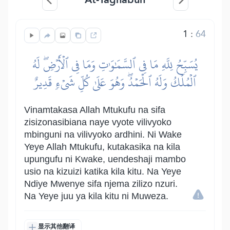
1
:
64
يُسَبِّحُ لِلَّهِ مَا فِي ٱلسَّمَٰوَٰتِ وَمَا فِي ٱلۡأَرۡضِۖ لَهُ
ٱلۡمُلۡكُ وَلَهُ ٱلۡحَمۡدُۖ وَهُوَ عَلَىٰ كُلِّ شَيۡءٖ قَدِيرٌ
Vinamtakasa Allah Mtukufu na sifa
zisizonasibiana naye vyote vilivyoko
mbinguni na vilivyoko ardhini. Ni Wake
Yeye Allah Mtukufu, kutakasika na kila
upungufu ni Kwake, uendeshaji mambo
usio na kizuizi katika kila kitu. Na Yeye
Ndiye Mwenye sifa njema zilizo nzuri.
Na Yeye juu ya kila kitu ni Muweza.
显示其他翻译