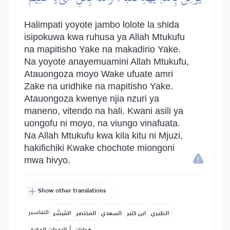
Halimpati yoyote jambo lolote la shida
isipokuwa kwa ruhusa ya Allah Mtukufu
na mapitisho Yake na makadirio Yake.
Na yoyote anayemuamini Allah Mtukufu,
Atauongoza moyo Wake ufuate amri
Zake na uridhike na mapitisho Yake.
Atauongoza kwenye njia nzuri ya
maneno, vitendo na hali. Kwani asili ya
uongofu ni moyo, na viungo vinafuata.
Na Allah Mtukufu kwa kila kitu ni Mjuzi,
hakifichiki Kwake chochote miongoni
mwa hivyo.
Show other translations
التفاسير:
الطبري
ابن كثير
السعدي
المختصر
المُيسَّر
|
هدايات
النفحات المكية