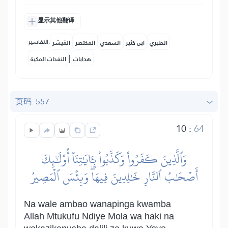
显示其他翻译
التفاسير:
الطبري
ابن كثير
السعدي
المختصر
المُيسَّر
|
هدايات
النفحات المكية
页码: 557
10
:
64
وَٱلَّذِينَ كَفَرُواْ وَكَذَّبُواْ بِـَٔايَٰتِنَآ أُوْلَٰٓئِكَ
أَصۡحَٰبُ ٱلنَّارِ خَٰلِدِينَ فِيهَاۖ وَبِئۡسَ ٱلۡمَصِيرُ
Na wale ambao wanapinga kwamba
Allah Mtukufu Ndiye Mola wa haki na