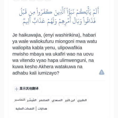
أَلَمۡ يَأۡتِكُمۡ نَبَؤُاْ ٱلَّذِينَ كَفَرُواْ مِن قَبۡلُ
فَذَاقُواْ وَبَالَ أَمۡرِهِمۡ وَلَهُمۡ عَذَابٌ أَلِيمٞ
Je haikuwajia, (enyi washirikina), habari
ya wale waliokufuru miongoni mwa watu
waliopita kabla yenu, ulipowafikia
mwisho mbaya wa ukafiri wao na uovu
wa vitendo vyao hapa ulimwenguni, na
kuwa kesho Akhera watakuwa na
adhabu kali iumizayo?
显示其他翻译
التفاسير:
الطبري
ابن كثير
السعدي
المختصر
المُيسَّر
|
هدايات
النفحات المكية