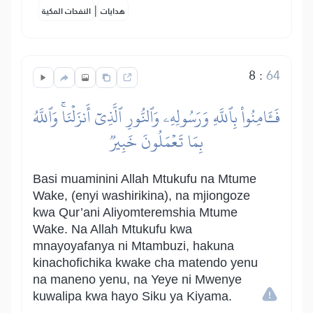
|
هدايات
النفحات المكية
8
:
64
فَـَٔامِنُواْ بِٱللَّهِ وَرَسُولِهِۦ وَٱلنُّورِ ٱلَّذِيٓ أَنزَلۡنَاۚ وَٱللَّهُ
بِمَا تَعۡمَلُونَ خَبِيرٞ
Basi muaminini Allah Mtukufu na Mtume
Wake, (enyi washirikina), na mjiongoze
kwa Qur’ani Aliyomteremshia Mtume
Wake. Na Allah Mtukufu kwa
mnayoyafanya ni Mtambuzi, hakuna
kinachofichika kwake cha matendo yenu
na maneno yenu, na Yeye ni Mwenye
kuwalipa kwa hayo Siku ya Kiyama.