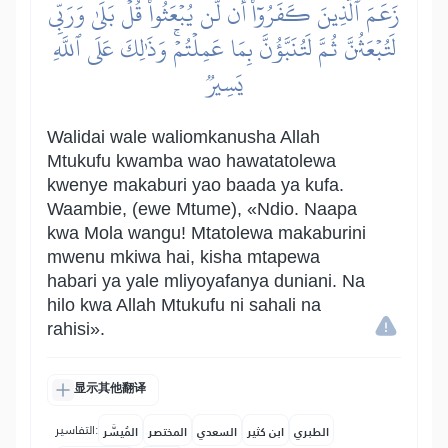
زَعَمَ ٱلَّذِينَ كَفَرُوٓاْ أَن لَّن يُبۡعَثُواْۚ قُلۡ بَلَىٰ وَرَبِّي
لَتُبۡعَثُنَّ ثُمَّ لَتُنَبَّؤُنَّ بِمَا عَمِلۡتُمۡۚ وَذَٰلِكَ عَلَى ٱللَّهِ
يَسِيرٞ
Walidai wale waliomkanusha Allah
Mtukufu kwamba wao hawatatolewa
kwenye makaburi yao baada ya kufa.
Waambie, (ewe Mtume), «Ndio. Naapa
kwa Mola wangu! Mtatolewa makaburini
mwenu mkiwa hai, kisha mtapewa
habari ya yale mliyoyafanya duniani. Na
hilo kwa Allah Mtukufu ni sahali na
rahisi».
显示其他翻译
التفاسير:
الطبري
ابن كثير
السعدي
المختصر
المُيسَّر