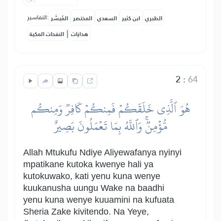
التفاسير:
الطبري
ابن كثير
السعدي
المختصر
المُيسَّر
|
هدايات
النفحات المكية
2
:
64
هُوَ ٱلَّذِي خَلَقَكُمۡ فَمِنكُمۡ كَافِرٞ وَمِنكُم
مُّؤۡمِنٞۚ وَٱللَّهُ بِمَا تَعۡمَلُونَ بَصِيرٌ
Allah Mtukufu Ndiye Aliyewafanya nyinyi
mpatikane kutoka kwenye hali ya
kutokuwako, kati yenu kuna wenye
kuukanusha uungu Wake na baadhi
yenu kuna wenye kuuamini na kufuata
Sheria Zake kivitendo. Na Yeye,