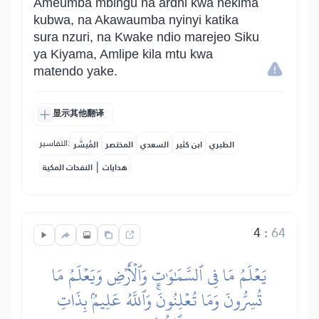
Ameumba mbingu na ardhi kwa hekima
kubwa, na Akawaumba nyinyi katika
sura nzuri, na Kwake ndio marejeo Siku
ya Kiyama, Amlipe kila mtu kwa
matendo yake.
显示其他翻译
التفاسير:
الطبري
ابن كثير
السعدي
المختصر
المُيسَّر
|
هدايات
النفحات المكية
4
:
64
يَعۡلَمُ مَا فِي ٱلسَّمَٰوَٰتِ وَٱلۡأَرۡضِ وَيَعۡلَمُ مَا
تُسِرُّونَ وَمَا تُعۡلِنُونَۚ وَٱللَّهُ عَلِيمُۢ بِذَاتِ