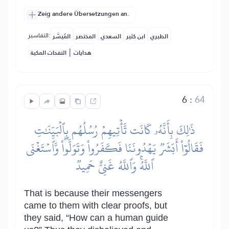
Zeig andere Übersetzungen an.
التفاسير:
الطبري
ابن كثير
السعدي
المختصر
المُيسَّر
|
هدايات
النفحات المكية
6
:
64
ذَٰلِكَ بِأَنَّهُۥ كَانَت تَّأۡتِيهِمۡ رُسُلُهُم بِٱلۡبَيِّنَٰتِ
فَقَالُوٓاْ أَبَشَرٞ يَهۡدُونَنَا فَكَفَرُواْ وَتَوَلَّواْۖ وَّٱسۡتَغۡنَى
ٱللَّهُۚ وَٱللَّهُ غَنِيٌّ حَمِيدٞ
That is because their messengers
came to them with clear proofs, but
they said, “How can a human guide