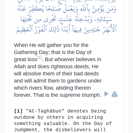
وَمَن يُؤۡمِنۢ بِٱللَّهِ وَيَعۡمَلۡ صَٰلِحٗا يُكَفِّرۡ عَنۡهُ
سَيِّـَٔاتِهِۦ وَيُدۡخِلۡهُ جَنَّٰتٖ تَجۡرِي مِن تَحۡتِهَا
ٱلۡأَنۡهَٰرُ خَٰلِدِينَ فِيهَآ أَبَدٗاۚ ذَٰلِكَ ٱلۡفَوۡزُ ٱلۡعَظِيمُ
When He will gather you for the
Gathering Day; that is the Day of
[1]
great loss
. But whoever believes in
Allah and does righteous deeds, He
will absolve them of their bad deeds
and will admit them to gardens under
which rivers flow, abiding therein
forever. That is the supreme triumph.
[1]
"At-Taghābun" denotes being
outdone by others in acquiring
something valuable. On the Day of
Judgment, the disbelievers will