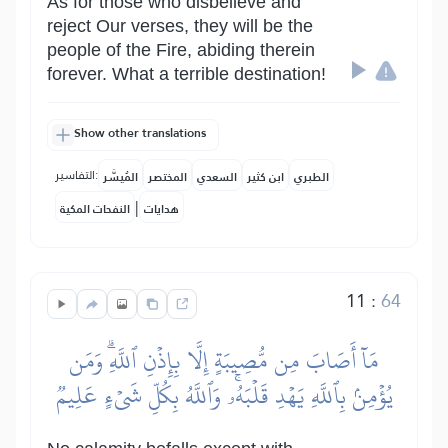
As for those who disbelieve and
reject Our verses, they will be the
people of the Fire, abiding therein
forever. What a terrible destination!
Show other translations
التفاسير:
الطبري
ابن كثير
السعدي
المختصر
المُيسَّر
|
هدايات
النفحات المكية
11
:
64
مَآ أَصَابَ مِن مُّصِيبَةٍ إِلَّا بِإِذۡنِ ٱللَّهِۗ وَمَن
يُؤۡمِنۢ بِٱللَّهِ يَهۡدِ قَلۡبَهُۥۚ وَٱللَّهُ بِكُلِّ شَيۡءٍ عَلِيمٞ