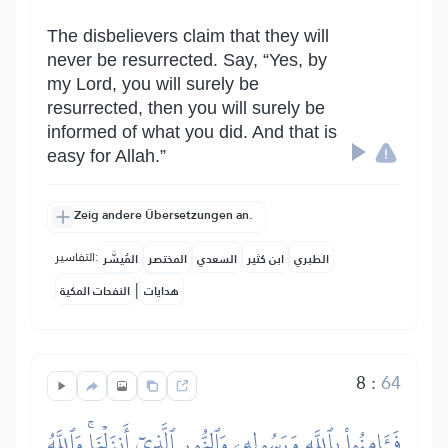
The disbelievers claim that they will
never be resurrected. Say, “Yes, by
my Lord, you will surely be
resurrected, then you will surely be
informed of what you did. And that is
easy for Allah.”
Zeig andere Übersetzungen an.
التفاسير:
الطبري
ابن كثير
السعدي
المختصر
المُيسَّر
|
هدايات
النفحات المكية
8
:
64
فَـَٔامِنُواْ بِٱللَّهِ وَرَسُولِهِۦ وَٱلنُّورِ ٱلَّذِيٓ أَنزَلۡنَاۚ وَٱللَّهُ