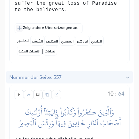
suffer the great loss of Paradise
to the believers.
Zeig andere Übersetzungen an.
التفاسير:
الطبري
ابن كثير
السعدي
المختصر
المُيسَّر
|
هدايات
النفحات المكية
Nummer der Seite: 557
10
:
64
وَٱلَّذِينَ كَفَرُواْ وَكَذَّبُواْ بِـَٔايَٰتِنَآ أُوْلَٰٓئِكَ
أَصۡحَٰبُ ٱلنَّارِ خَٰلِدِينَ فِيهَاۖ وَبِئۡسَ ٱلۡمَصِيرُ