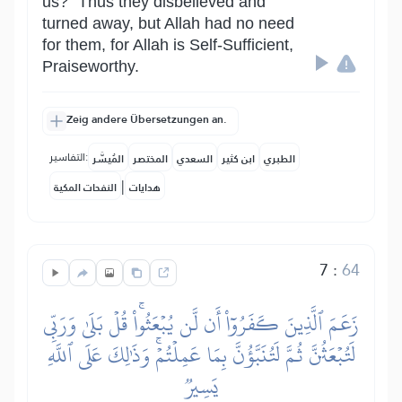
us?” Thus they disbelieved and
turned away, but Allah had no need
for them, for Allah is Self-Sufficient,
Praiseworthy.
Zeig andere Übersetzungen an.
التفاسير:
الطبري
ابن كثير
السعدي
المختصر
المُيسَّر
|
هدايات
النفحات المكية
7
:
64
زَعَمَ ٱلَّذِينَ كَفَرُوٓاْ أَن لَّن يُبۡعَثُواْۚ قُلۡ بَلَىٰ وَرَبِّي
لَتُبۡعَثُنَّ ثُمَّ لَتُنَبَّؤُنَّ بِمَا عَمِلۡتُمۡۚ وَذَٰلِكَ عَلَى ٱللَّهِ
يَسِيرٞ