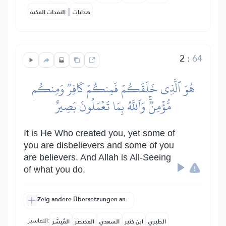
|
هدايات
النفحات المكية
2
:
64
هُوَ ٱلَّذِي خَلَقَكُمۡ فَمِنكُمۡ كَافِرٞ وَمِنكُم
مُّؤۡمِنٞۚ وَٱللَّهُ بِمَا تَعۡمَلُونَ بَصِيرٌ
It is He Who created you, yet some of
you are disbelievers and some of you
are believers. And Allah is All-Seeing
of what you do.
Zeig andere Übersetzungen an.
التفاسير:
الطبري
ابن كثير
السعدي
المختصر
المُيسَّر