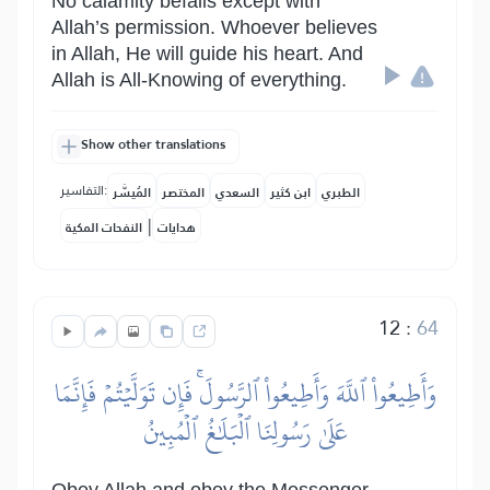
No calamity befalls except with
Allah’s permission. Whoever believes
in Allah, He will guide his heart. And
Allah is All-Knowing of everything.
Show other translations
التفاسير:
الطبري
ابن كثير
السعدي
المختصر
المُيسَّر
|
هدايات
النفحات المكية
12
:
64
وَأَطِيعُواْ ٱللَّهَ وَأَطِيعُواْ ٱلرَّسُولَۚ فَإِن تَوَلَّيۡتُمۡ فَإِنَّمَا
عَلَىٰ رَسُولِنَا ٱلۡبَلَٰغُ ٱلۡمُبِينُ