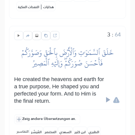
|
هدايات
النفحات المكية
3
:
64
خَلَقَ ٱلسَّمَٰوَٰتِ وَٱلۡأَرۡضَ بِٱلۡحَقِّ وَصَوَّرَكُمۡ
فَأَحۡسَنَ صُوَرَكُمۡۖ وَإِلَيۡهِ ٱلۡمَصِيرُ
He created the heavens and earth for
a true purpose, He shaped you and
perfected your form. And to Him is
the final return.
Zeig andere Übersetzungen an.
التفاسير:
الطبري
ابن كثير
السعدي
المختصر
المُيسَّر