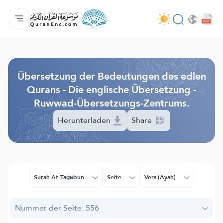
Hauptseite
Inhaltsverzeichnis der Übersetzungen
Audio
Service der Entwickler - API
Über das Projekt
Kontakt
Sprache
Browse Old Version
Übersetzung der Bedeutungen des edlen
Qurans - Die englische Übersetzung -
Ruwwad-Übersetzungs-Zentrums.
Herunterladen
Share
Surah At-Taġābun
Seite
Vers (Ayah)
Nummer der Seite: 556