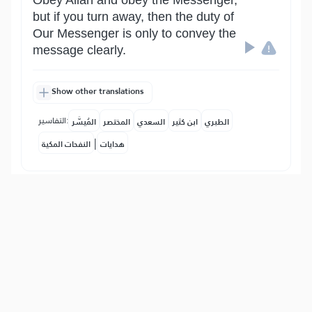
Obey Allah and obey the Messenger,
but if you turn away, then the duty of
Our Messenger is only to convey the
message clearly.
Show other translations
التفاسير:
الطبري
ابن كثير
السعدي
المختصر
المُيسَّر
|
هدايات
النفحات المكية
13
:
64
ٱللَّهُ لَآ إِلَٰهَ إِلَّا هُوَۚ وَعَلَى ٱللَّهِ فَلۡيَتَوَكَّلِ ٱلۡمُؤۡمِنُونَ
Allah, none has the right to be
worshiped except Him. So in Allah let