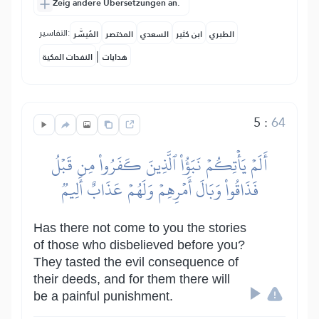
Zeig andere Übersetzungen an.
التفاسير:
الطبري
ابن كثير
السعدي
المختصر
المُيسَّر
|
هدايات
النفحات المكية
5
:
64
أَلَمۡ يَأۡتِكُمۡ نَبَؤُاْ ٱلَّذِينَ كَفَرُواْ مِن قَبۡلُ
فَذَاقُواْ وَبَالَ أَمۡرِهِمۡ وَلَهُمۡ عَذَابٌ أَلِيمٞ
Has there not come to you the stories
of those who disbelieved before you?
They tasted the evil consequence of
their deeds, and for them there will
be a painful punishment.