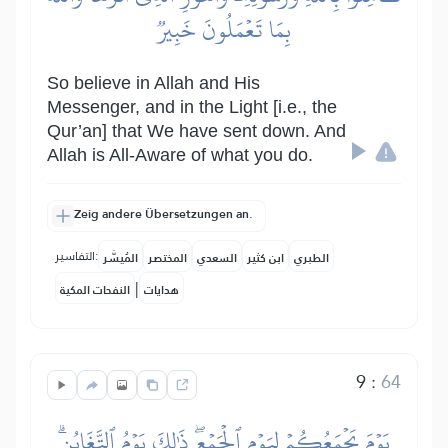
بِمَا تَعۡمَلُونَ خَبِيرٞ
So believe in Allah and His
Messenger, and in the Light [i.e., the
Qur’an] that We have sent down. And
Allah is All-Aware of what you do.
Zeig andere Übersetzungen an.
التفاسير:
الطبري
ابن كثير
السعدي
المختصر
المُيسَّر
|
هدايات
النفحات المكية
9
:
64
يَوۡمَ يَجۡمَعُكُمۡ لِيَوۡمِ ٱلۡجَمۡعِۖ ذَٰلِكَ يَوۡمُ ٱلتَّغَابُنِۗ