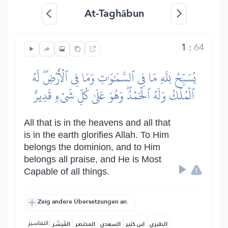
At-Taghābun
1
:
64
يُسَبِّحُ لِلَّهِ مَا فِي ٱلسَّمَٰوَٰتِ وَمَا فِي ٱلۡأَرۡضِۖ لَهُ
ٱلۡمُلۡكُ وَلَهُ ٱلۡحَمۡدُۖ وَهُوَ عَلَىٰ كُلِّ شَيۡءٖ قَدِيرٌ
All that is in the heavens and all that
is in the earth glorifies Allah. To Him
belongs the dominion, and to Him
belongs all praise, and He is Most
Capable of all things.
Zeig andere Übersetzungen an.
التفاسير:
الطبري
ابن كثير
السعدي
المختصر
المُيسَّر