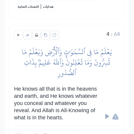
|
هدايات
النفحات المكية
4
:
64
يَعۡلَمُ مَا فِي ٱلسَّمَٰوَٰتِ وَٱلۡأَرۡضِ وَيَعۡلَمُ مَا
تُسِرُّونَ وَمَا تُعۡلِنُونَۚ وَٱللَّهُ عَلِيمُۢ بِذَاتِ
ٱلصُّدُورِ
He knows all that is in the heavens
and earth, and He knows whatever
you conceal and whatever you
reveal. And Allah is All-Knowing of
what is in the hearts.