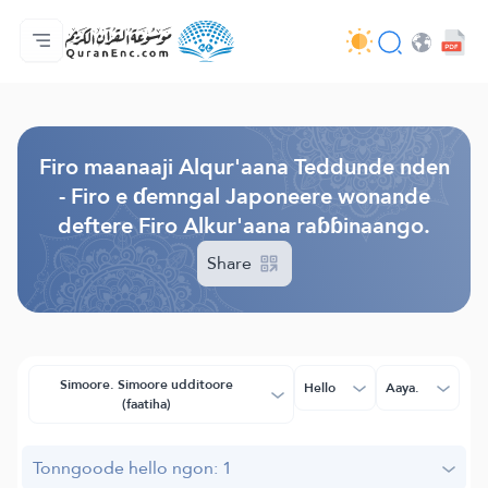
Jaɓɓorgo
Loowdi firooji ɗi
Audio
Golleeji topayɓe ( heyɗintinooɓe) ɓen - API
Fii eɓɓoore nde
Humpo'ndir e amen
Ɗemngal
Browse Old Version
Firo maanaaji Alqur'aana Teddunde nden
- Firo e ɗemngal Japoneere wonande
deftere Firo Alkur'aana raɓɓinaango.
Share
Simoore. Simoore udditoore
Hello
Aaya.
(faatiha)
Tonngoode hello ngon: 1