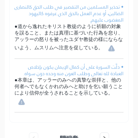
• تحذير المسلمين من التقصير في طلب الحق كالنصارى
الضالين، أو عدم العمل بالحق الذي عرفوه كاليهود
المغضوب عليهم.
●道から逸れたキリスト教徒のように祈願の対象
を誤ること、または真理に基づいた行為を怠り、
アッラーの怒りを被ったユダヤ教徒の様にならな
いよう、ムスリムへ注意を促している。
• دلَّت السورة على أن كمال الإيمان يكون بإخلاص
العبادة لله تعالى وطلب العون منه وحده دون سواه.
●本章は、アッラーのみへの真摯な崇拝と、他の
何者へでもなくかれのみへと助けを乞い願うこと
により信仰が全うされることを示している。