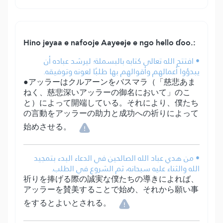
Hino jeyaa e nafooje Aayeeje e ngo hello ɗoo.:
• افتتح الله تعالى كتابه بالبسملة؛ ليرشد عباده أن
يبدؤوا أعمالهم وأقوالهم بها طلبًا لعونه وتوفيقه.
●アッラーはクルアーンをバスマラ（「慈悲あま
ねく、慈悲深いアッラーの御名において」のこ
と）によって開端している。それにより、僕たち
の言動をアッラーの助力と成功への祈りによって
始めさせる。
• من هدي عباد الله الصالحين في الدعاء البدء بتمجيد
الله والثناء عليه سبحانه، ثم الشروع في الطلب.
祈りを捧げる際の誠実な僕たちの導きによれば、
アッラーを賛美することで始め、それから願い事
をするとよいとされる。