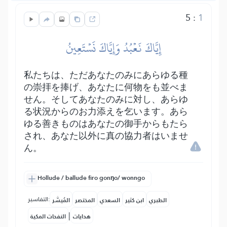
5
:
1
إِيَّاكَ نَعۡبُدُ وَإِيَّاكَ نَسۡتَعِينُ
私たちは、ただあなたのみにあらゆる種
の崇拝を捧げ、あなたに何物をも並べま
せん。そしてあなたのみに対し、あらゆ
る状況からのお力添えを乞います。あら
ゆる善きものはあなたの御手からもたら
され、あなた以外に真の協力者はいませ
ん。
Hollude / ballude firo gonŋo/ wonngo
التفاسير:
الطبري
ابن كثير
السعدي
المختصر
المُيسَّر
|
هدايات
النفحات المكية