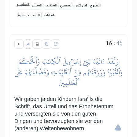
التفاسير:
الطبري
ابن كثير
السعدي
المختصر
المُيسَّر
|
هدايات
النفحات المكية
16
:
45
وَلَقَدۡ ءَاتَيۡنَا بَنِيٓ إِسۡرَٰٓءِيلَ ٱلۡكِتَٰبَ وَٱلۡحُكۡمَ
وَٱلنُّبُوَّةَ وَرَزَقۡنَٰهُم مِّنَ ٱلطَّيِّبَٰتِ وَفَضَّلۡنَٰهُمۡ عَلَى
ٱلۡعَٰلَمِينَ
Wir gaben ja den Kindern Isra’ils die
Schrift, das Urteil und das Prophetentum
und versorgten sie von den guten
Dingen und bevorzugten sie vor den
(anderen) Weltenbewohnern.