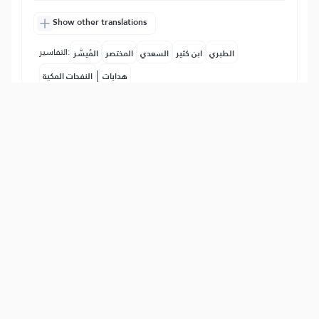
Show other translations
التفاسير:
الطبري
ابن كثير
السعدي
المختصر
المُيسَّر
|
هدايات
النفحات المكية
17
:
45
وَءَاتَيۡنَٰهُم بَيِّنَٰتٖ مِّنَ ٱلۡأَمۡرِۖ فَمَا ٱخۡتَلَفُوٓاْ إِلَّا
مِنۢ بَعۡدِ مَا جَآءَهُمُ ٱلۡعِلۡمُ بَغۡيَۢا بَيۡنَهُمۡۚ إِنَّ رَبَّكَ
يَقۡضِي بَيۡنَهُمۡ يَوۡمَ ٱلۡقِيَٰمَةِ فِيمَا كَانُواْ فِيهِ
يَخۡتَلِفُونَ
Und Wir gaben ihnen klare Beweise in
der Angelegenheit (der Religion). Sie