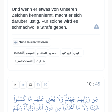
Und wenn er etwas von Unseren
Zeichen kennenlernt, macht er sich
darüber lustig. Für solche wird es
schmachvolle Strafe geben.
Nuna sauran fassarori
التفاسير:
الطبري
ابن كثير
السعدي
المختصر
المُيسَّر
|
هدايات
النفحات المكية
10
:
45
مِّن وَرَآئِهِمۡ جَهَنَّمُۖ وَلَا يُغۡنِي عَنۡهُم مَّا كَسَبُواْ
شَيۡـٔٗا وَلَا مَا ٱتَّخَذُواْ مِن دُونِ ٱللَّهِ أَوۡلِيَآءَۖ وَلَهُمۡ