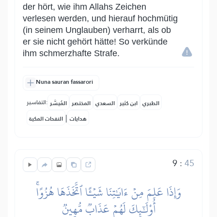
der hört, wie ihm Allahs Zeichen
verlesen werden, und hierauf hochmütig
(in seinem Unglauben) verharrt, als ob
er sie nicht gehört hätte! So verkünde
ihm schmerzhafte Strafe.
Nuna sauran fassarori
التفاسير:
الطبري
ابن كثير
السعدي
المختصر
المُيسَّر
|
هدايات
النفحات المكية
9
:
45
وَإِذَا عَلِمَ مِنۡ ءَايَٰتِنَا شَيۡـًٔا ٱتَّخَذَهَا هُزُوًاۚ
أُوْلَٰٓئِكَ لَهُمۡ عَذَابٞ مُّهِينٞ