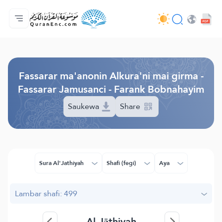
Gida
Jerin ginshikan taken fassarorin
Audio
Ayyukan masu bunkasawa - API
Dangane da wannan aikin
Ka tuntube mu
Harshe
Browse Old Version
Fassarar ma'anonin Alkura'ni mai girma -
Fassarar Jamusanci - Farank Bobnahayim
Saukewa
Share
Sura Al'Jathiyah
Shafi (fegi)
Aya
Lambar shafi: 499
Al-Jāthiyah