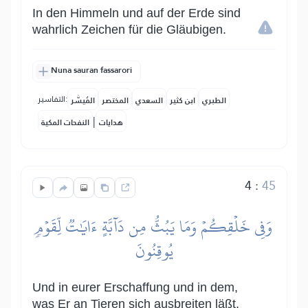
In den Himmeln und auf der Erde sind
wahrlich Zeichen für die Gläubigen.
Nuna sauran fassarori
التفاسير:
الطبري
ابن كثير
السعدي
المختصر
المُيسَّر
|
هدايات
النفحات المكية
4
:
45
وَفِي خَلۡقِكُمۡ وَمَا يَبُثُّ مِن دَآبَّةٍ ءَايَٰتٞ لِّقَوۡمٖ
يُوقِنُونَ
Und in eurer Erschaffung und in dem,
was Er an Tieren sich ausbreiten läßt,