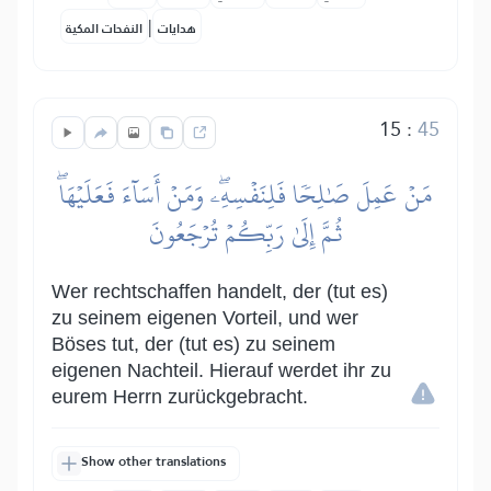
|
هدايات
النفحات المكية
15
:
45
مَنۡ عَمِلَ صَٰلِحٗا فَلِنَفۡسِهِۦۖ وَمَنۡ أَسَآءَ فَعَلَيۡهَاۖ
ثُمَّ إِلَىٰ رَبِّكُمۡ تُرۡجَعُونَ
Wer rechtschaffen handelt, der (tut es)
zu seinem eigenen Vorteil, und wer
Böses tut, der (tut es) zu seinem
eigenen Nachteil. Hierauf werdet ihr zu
eurem Herrn zurückgebracht.
Show other translations