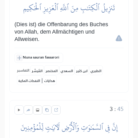
تَنزِيلُ ٱلۡكِتَٰبِ مِنَ ٱللَّهِ ٱلۡعَزِيزِ ٱلۡحَكِيمِ
(Dies ist) die Offenbarung des Buches
von Allah, dem Allmächtigen und
Allweisen.
Nuna sauran fassarori
التفاسير:
الطبري
ابن كثير
السعدي
المختصر
المُيسَّر
|
هدايات
النفحات المكية
3
:
45
إِنَّ فِي ٱلسَّمَٰوَٰتِ وَٱلۡأَرۡضِ لَأٓيَٰتٖ لِّلۡمُؤۡمِنِينَ