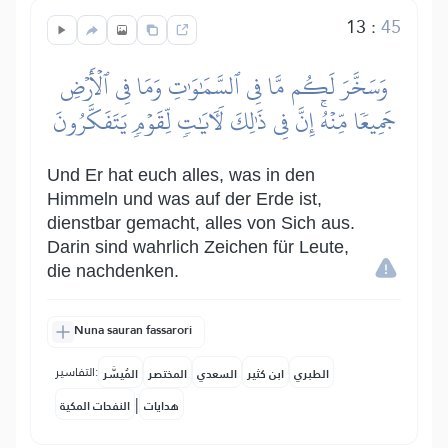
13
:
45
وَسَخَّرَ لَكُم مَّا فِي ٱلسَّمَٰوَٰتِ وَمَا فِي ٱلۡأَرۡضِ
جَمِيعٗا مِّنۡهُۚ إِنَّ فِي ذَٰلِكَ لَأٓيَٰتٖ لِّقَوۡمٖ يَتَفَكَّرُونَ
Und Er hat euch alles, was in den
Himmeln und was auf der Erde ist,
dienstbar gemacht, alles von Sich aus.
Darin sind wahrlich Zeichen für Leute,
die nachdenken.
Nuna sauran fassarori
التفاسير:
الطبري
ابن كثير
السعدي
المختصر
المُيسَّر
|
هدايات
النفحات المكية