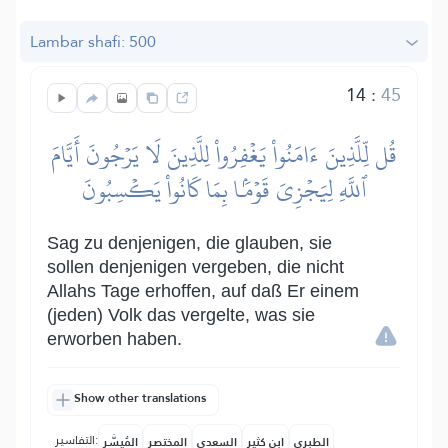
Lambar shafi: 500
14
:
45
قُل لِّلَّذِينَ ءَامَنُواْ يَغۡفِرُواْ لِلَّذِينَ لَا يَرۡجُونَ أَيَّامَ
ٱللَّهِ لِيَجۡزِيَ قَوۡمَۢا بِمَا كَانُواْ يَكۡسِبُونَ
Sag zu denjenigen, die glauben, sie
sollen denjenigen vergeben, die nicht
Allahs Tage erhoffen, auf daß Er einem
(jeden) Volk das vergelte, was sie
erworben haben.
Show other translations
التفاسير:
الطبري
ابن كثير
السعدي
المختصر
المُيسَّر