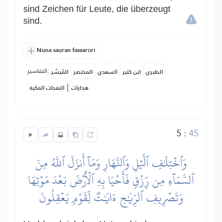
sind Zeichen für Leute, die überzeugt
sind.
Nuna sauran fassarori
التفاسير:
الطبري
ابن كثير
السعدي
المختصر
المُيسَّر
|
هدايات
النفحات المكية
5
:
45
وَٱخۡتِلَٰفِ ٱلَّيۡلِ وَٱلنَّهَارِ وَمَآ أَنزَلَ ٱللَّهُ مِنَ
ٱلسَّمَآءِ مِن رِّزۡقٖ فَأَحۡيَا بِهِ ٱلۡأَرۡضَ بَعۡدَ مَوۡتِهَا
وَتَصۡرِيفِ ٱلرِّيَٰحِ ءَايَٰتٞ لِّقَوۡمٖ يَعۡقِلُونَ