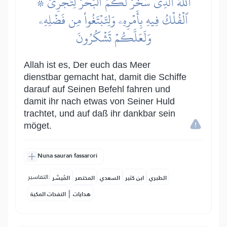
۞ ٱللَّهُ ٱلَّذِي سَخَّرَ لَكُمُ ٱلۡبَحۡرَ لِتَجۡرِيَ
ٱلۡفُلۡكُ فِيهِ بِأَمۡرِهِۦ وَلِتَبۡتَغُواْ مِن فَضۡلِهِۦ
وَلَعَلَّكُمۡ تَشۡكُرُونَ
Allah ist es, Der euch das Meer
dienstbar gemacht hat, damit die Schiffe
darauf auf Seinen Befehl fahren und
damit ihr nach etwas von Seiner Huld
trachtet, und auf daß ihr dankbar sein
möget.
Nuna sauran fassarori
التفاسير:
الطبري
ابن كثير
السعدي
المختصر
المُيسَّر
|
هدايات
النفحات المكية