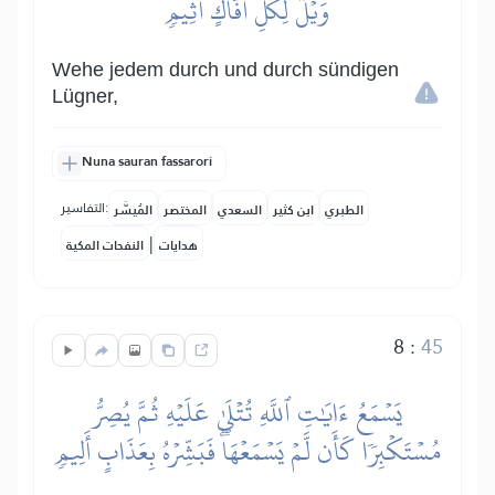
وَيۡلٞ لِّكُلِّ أَفَّاكٍ أَثِيمٖ
Wehe jedem durch und durch sündigen
Lügner,
Nuna sauran fassarori
التفاسير:
الطبري
ابن كثير
السعدي
المختصر
المُيسَّر
|
هدايات
النفحات المكية
8
:
45
يَسۡمَعُ ءَايَٰتِ ٱللَّهِ تُتۡلَىٰ عَلَيۡهِ ثُمَّ يُصِرُّ
مُسۡتَكۡبِرٗا كَأَن لَّمۡ يَسۡمَعۡهَاۖ فَبَشِّرۡهُ بِعَذَابٍ أَلِيمٖ